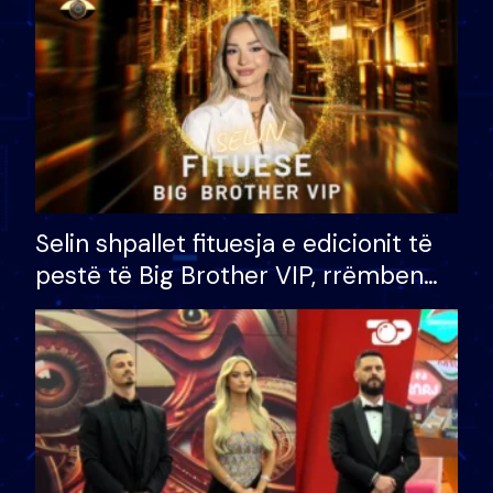
Selin shpallet fituesja e edicionit të
pestë të Big Brother VIP, rrëmben
çmimin e madh prej 100 mijë eurosh