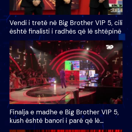
Vendi i tretë në Big Brother VIP 5, cili
është finalisti i radhës që lë shtëpinë
Finalja e madhe e Big Brother VIP 5,
kush është banori i parë që lë
shtëpinë dhe humb mundësinë për