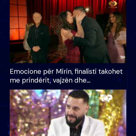
të fituar çmimin e madh
Emocione për Mirin, finalisti takohet
me prindërit, vajzën dhe
bashkëshorten: S’kemi ndonjë letër
divorci apo jo?