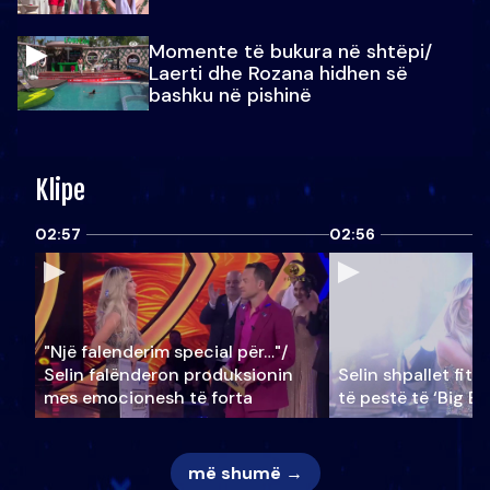
Momente të bukura në shtëpi/
Laerti dhe Rozana hidhen së
bashku në pishinë
Klipe
02:57
02:56
"Një falenderim special për…"/
Selin falënderon produksionin
Selin shpallet fitu
mes emocionesh të forta
të pestë të ‘Big Br
më shumë →