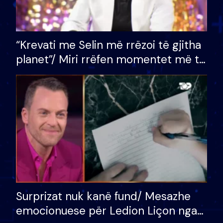
“Krevati me Selin më rrëzoi të gjitha
planet”/ Miri rrëfen momentet më të
bukura në shtëpinë e BB VIP: Do më
mungojë zilja e mëngjesit kur…
Surprizat nuk kanë fund/ Mesazhe
emocionuese për Ledion Liçon nga