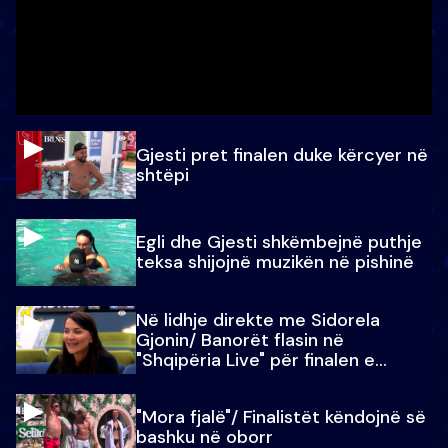
Gjesti pret finalen duke kërcyer në
shtëpi
Egli dhe Gjesti shkëmbejnë puthje
teksa shijojnë muzikën në pishinë
Në lidhje direkte me Sidorela
Gjonin/ Banorët flasin në
"Shqipëria Live" për finalen e
madhe
"Mora fjalë"/ Finalistët këndojnë së
bashku në oborr