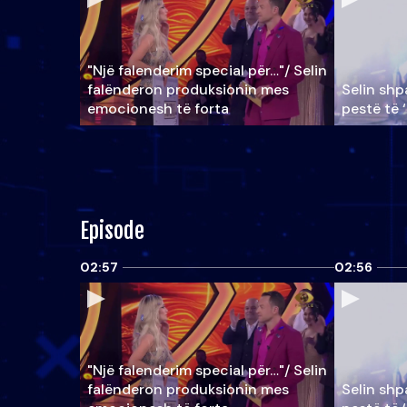
"Një falenderim special për…"/ Selin
falënderon produksionin mes
Selin shpa
emocionesh të forta
pestë të 
Episode
02:57
02:56
"Një falenderim special për…"/ Selin
falënderon produksionin mes
Selin shpa