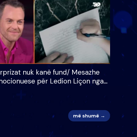
 për
S’kemi ndonjë letër divorci
adh
apo jo?
rprizat nuk kanë fund/ Mesazhe
ocionuese për Ledion Liçon nga
na dhe fëmijët e tij, moderatori
k i mban dot lotët: Nuk meritoj…
më shumë →