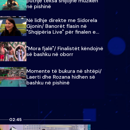
puthje teksa shijojnë muzikën
në pishinë
Në lidhje direkte me Sidorela
Gjonin/ Banorët flasin në
"Shqipëria Live" për finalen e
madhe
"Mora fjalë"/ Finalistët këndojnë
së bashku në oborr
Momente të bukura në shtëpi/
Laerti dhe Rozana hidhen së
bashku në pishinë
02:45