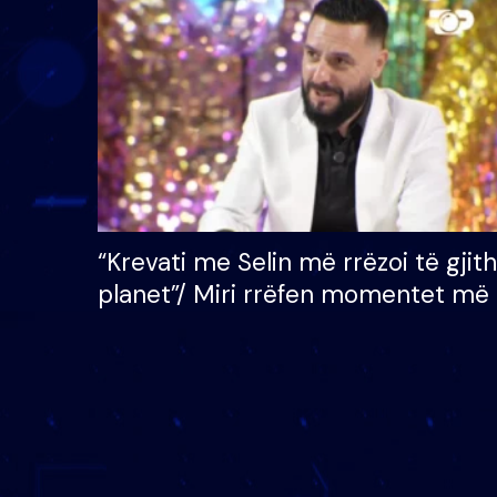
çmimin e madh prej 100
mijë eurosh
“Krevati me Selin më rrëzoi të gjit
planet”/ Miri rrëfen momentet më 
bukura në shtëpinë e BB VIP: Do 
mungojë zilja e mëngjesit kur…