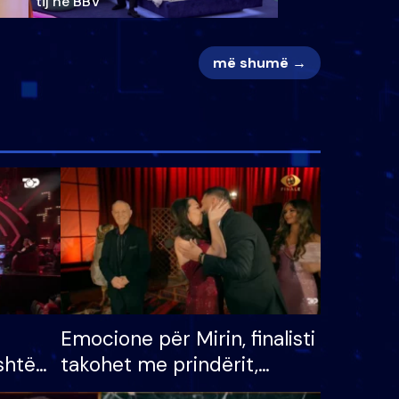
tij në BBV
më shumë →
Emocione për Mirin, finalisti
shtë
takohet me prindërit,
tëpinë
vajzën dhe bashkëshorten: