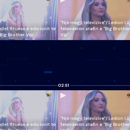
"Një magji televizive"/ Ledion Li
llet fituese e edicionit të
falenderon stafin e "Big Brother
‘Big Brother Vip’
Vip"
02:51
"Një magji televizive"/ Ledion Li
llet fituese e edicionit të
falenderon stafin e "Big Brother