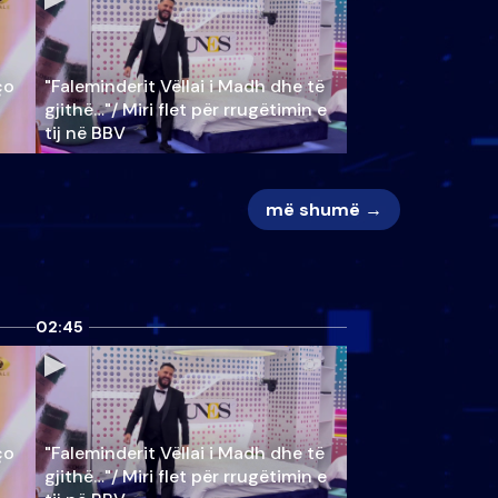
ço
"Faleminderit Vëllai i Madh dhe të
gjithë…"/ Miri flet për rrugëtimin e
tij në BBV
më shumë →
02:45
ço
"Faleminderit Vëllai i Madh dhe të
gjithë…"/ Miri flet për rrugëtimin e