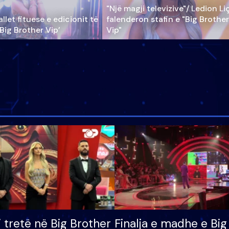
"Një magji televizive"/ Ledion Li
llet fituese e edicionit të
falenderon stafin e "Big Brother
‘Big Brother Vip’
Vip"
i tretë në Big Brother
Finalja e madhe e Big