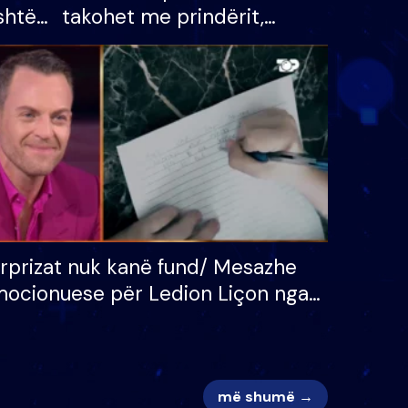
shtë
takohet me prindërit,
tëpinë
vajzën dhe bashkëshorten:
 për
S’kemi ndonjë letër divorci
adh
apo jo?
rprizat nuk kanë fund/ Mesazhe
ocionuese për Ledion Liçon nga
na dhe fëmijët e tij, moderatori
k i mban dot lotët: Nuk meritoj…
më shumë →