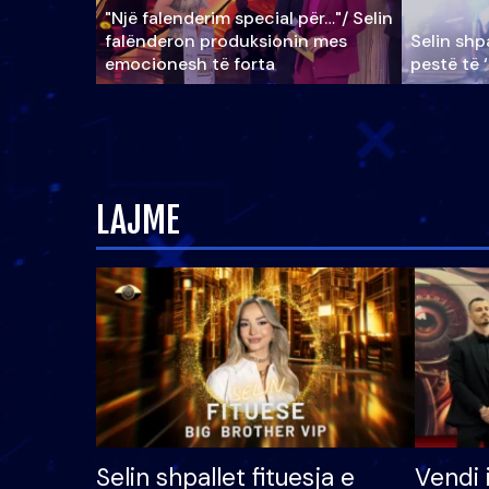
"Një falenderim special për…"/ Selin
falënderon produksionin mes
Selin shpa
emocionesh të forta
pestë të 
LAJME
Selin shpallet fituesja e
Vendi 