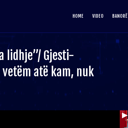
HOME
VIDEO
BANORË
 lidhje”/ Gjesti-
ë vetëm atë kam, nuk