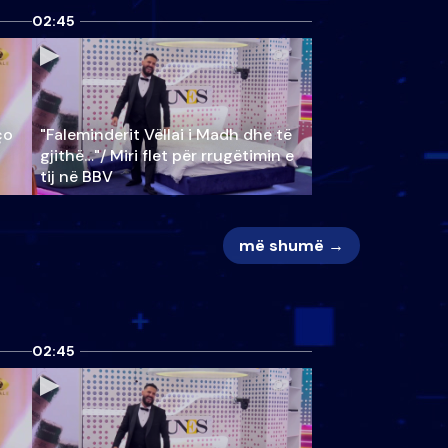
02:45
ço
"Faleminderit Vëllai i Madh dhe të
gjithë…"/ Miri flet për rrugëtimin e
tij në BBV
më shumë →
02:45