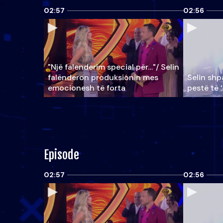
02:57
02:56
"Një falenderim special për…"/ Selin
falënderon produksionin mes
Selin shpa
emocionesh të forta
pestë të 
Episode
02:57
02:56