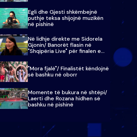
Egli dhe Gjesti shkëmbejnë
puthje teksa shijojnë muzikën
në pishinë
Në lidhje direkte me Sidorela
Gjonin/ Banorët flasin në
"Shqipëria Live" për finalen e
madhe
"Mora fjalë"/ Finalistët këndojnë
së bashku në oborr
Momente të bukura në shtëpi/
Laerti dhe Rozana hidhen së
bashku në pishinë