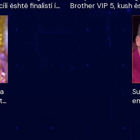
cili është finalisti i
Brother VIP 5, kush ë
 që lë shtëpinë
banori i parë që lë sh
dhe humb mundësinë
të fituar çmimin e m
ha
Su
të
em
më
në
nu