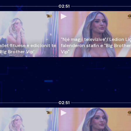
02:51
"Një magji televizive"/ Ledion Li
llet fituese e edicionit të
falenderon stafin e "Big Brother
‘Big Brother Vip’
Vip"
02:51