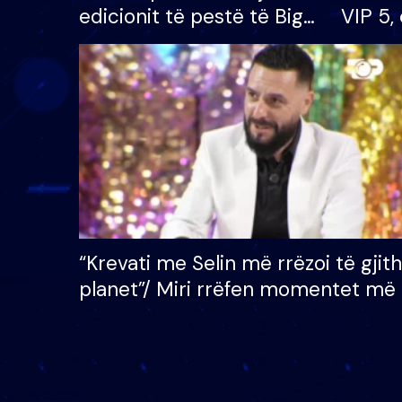
edicionit të pestë të Big
VIP 5, 
Brother VIP, rrëmben
radhës
çmimin e madh prej 100
mijë eurosh
“Krevati me Selin më rrëzoi të gjit
planet”/ Miri rrëfen momentet më 
bukura në shtëpinë e BB VIP: Do 
mungojë zilja e mëngjesit kur…