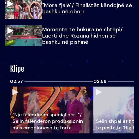
"Mora fjalë"/ Finalistët këndojnë së
bashku në oborr
Momente të bukura në shtëpi/
Laerti dhe Rozana hidhen së
bashku në pishinë
Klipe
02:57
02:56
"Një falenderim special për…"/
Selin falënderon produksionin
Selin shpallet fitu
mes emocionesh të forta
të pestë të ‘Big Br