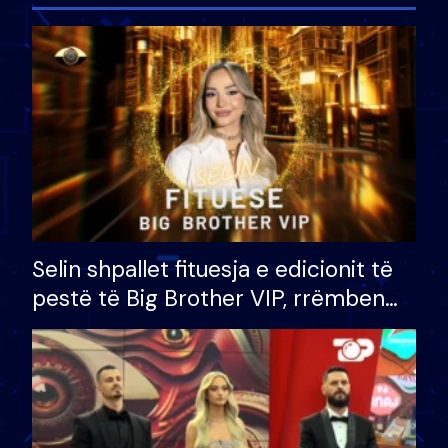
Selin shpallet fituesja e edicionit të
pestë të Big Brother VIP, rrëmben
çmimin e madh prej 100 mijë eurosh