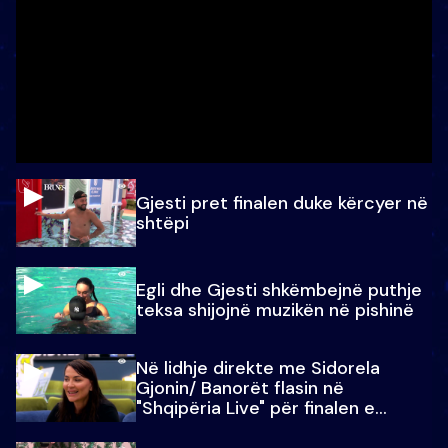
Gjesti pret finalen duke kërcyer në
shtëpi
Egli dhe Gjesti shkëmbejnë puthje
teksa shijojnë muzikën në pishinë
Në lidhje direkte me Sidorela
Gjonin/ Banorët flasin në
"Shqipëria Live" për finalen e
madhe