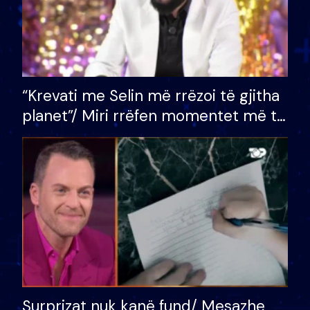
“Krevati me Selin më rrëzoi të gjitha
planet”/ Miri rrëfen momentet më të
bukura në shtëpinë e BB VIP: Do më
mungojë zilja e mëngjesit kur…
Surprizat nuk kanë fund/ Mesazhe