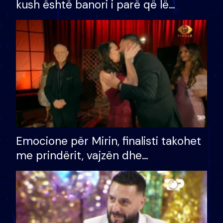
kush është banori i parë që lë
shtëpinë dhe humb mundësinë për
të fituar çmimin e madh
Emocione për Mirin, finalisti takohet
me prindërit, vajzën dhe
bashkëshorten: S’kemi ndonjë letër
divorci apo jo?