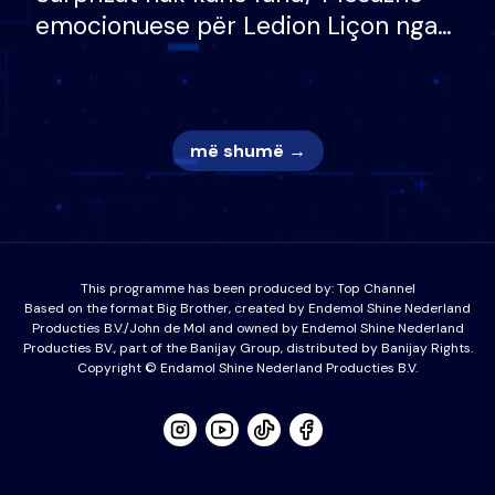
emocionuese për Ledion Liçon nga
nëna dhe fëmijët e tij, moderatori
nuk i mban dot lotët: Nuk meritoj…
më shumë →
This programme has been produced by:
Top Channel
Based on the format Big Brother, created by Endemol Shine Nederland
Producties B.V./John de Mol and owned by Endemol Shine Nederland
Producties BV., part of the Banijay Group, distributed by Banijay Rights.
Copyright © Endamol Shine Nederland Producties B.V.