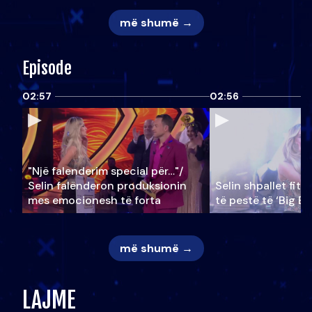
më shumë →
Episode
02:57
02:56
"Një falenderim special për…"/
Selin falënderon produksionin
Selin shpallet fitu
mes emocionesh të forta
të pestë të ‘Big Br
më shumë →
LAJME