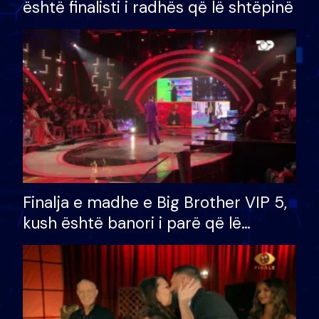
është finalisti i radhës që lë shtëpinë
Finalja e madhe e Big Brother VIP 5,
kush është banori i parë që lë
shtëpinë dhe humb mundësinë për
të fituar çmimin e madh