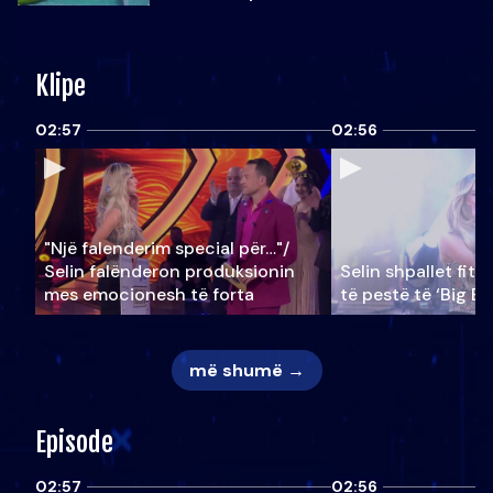
Klipe
02:57
02:56
"Një falenderim special për…"/
Selin falënderon produksionin
Selin shpallet fitu
mes emocionesh të forta
të pestë të ‘Big Br
më shumë →
Episode
02:57
02:56