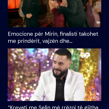
Emocione për Mirin, finalisti takohet
me prindërit, vajzën dhe
bashkëshorten: S’kemi ndonjë letër
divorci apo jo?
“Krevati me Selin më rrëzoi të gjitha