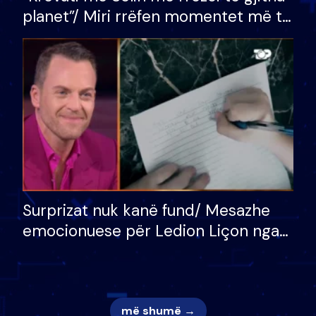
planet”/ Miri rrëfen momentet më të
bukura në shtëpinë e BB VIP: Do më
mungojë zilja e mëngjesit kur…
Surprizat nuk kanë fund/ Mesazhe
emocionuese për Ledion Liçon nga
nëna dhe fëmijët e tij, moderatori
nuk i mban dot lotët: Nuk meritoj…
më shumë →