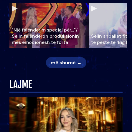
"Një falenderim special për…"/
Selin falënderon produksionin
Selin shpallet fitu
mes emocionesh të forta
të pestë të ‘Big Br
më shumë →
LAJME