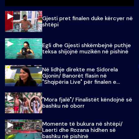
Gjesti pret finalen duke kërcyer në
shtëpi
Egli dhe Gjesti shkëmbejnë puthje
teksa shijojnë muzikën në pishinë
Në lidhje direkte me Sidorela
Gjonin/ Banorët flasin në
"Shqipëria Live" për finalen e
madhe
"Mora fjalë"/ Finalistët këndojnë së
bashku në oborr
Momente të bukura në shtëpi/
Laerti dhe Rozana hidhen së
bashku në pishinë