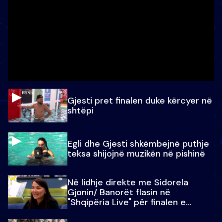
Gjesti pret finalen duke kërcyer në
shtëpi
Egli dhe Gjesti shkëmbejnë puthje
teksa shijojnë muzikën në pishinë
Në lidhje direkte me Sidorela
Gjonin/ Banorët flasin në
"Shqipëria Live" për finalen e
madhe