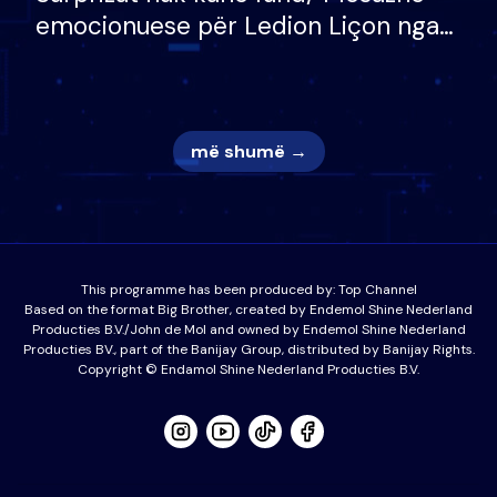
emocionuese për Ledion Liçon nga
nëna dhe fëmijët e tij, moderatori
nuk i mban dot lotët: Nuk meritoj…
më shumë →
This programme has been produced by:
Top Channel
Based on the format Big Brother, created by Endemol Shine Nederland
Producties B.V./John de Mol and owned by Endemol Shine Nederland
Producties BV., part of the Banijay Group, distributed by Banijay Rights.
Copyright © Endamol Shine Nederland Producties B.V.