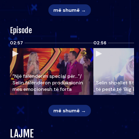
më shumë →
Episode
02:57
02:56
"Një falenderim special për…"/
Selin falënderon produksionin
Selin shpallet fitu
mes emocionesh të forta
të pestë të ‘Big Br
më shumë →
LAJME