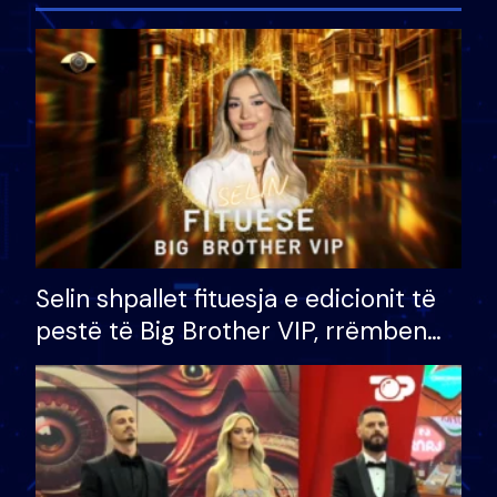
Selin shpallet fituesja e edicionit të
pestë të Big Brother VIP, rrëmben
çmimin e madh prej 100 mijë eurosh