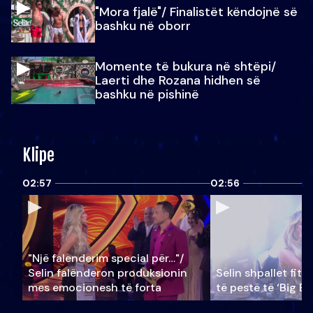
"Mora fjalë"/ Finalistët këndojnë së
bashku në oborr
Momente të bukura në shtëpi/
Laerti dhe Rozana hidhen së
bashku në pishinë
Klipe
02:57
02:56
"Një falenderim special për…"/
Selin falënderon produksionin
Selin shpallet fitu
mes emocionesh të forta
të pestë të ‘Big Br