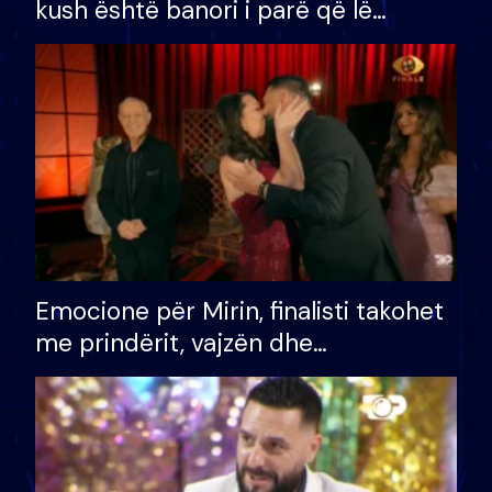
kush është banori i parë që lë
shtëpinë dhe humb mundësinë për
të fituar çmimin e madh
Emocione për Mirin, finalisti takohet
me prindërit, vajzën dhe
bashkëshorten: S’kemi ndonjë letër
divorci apo jo?