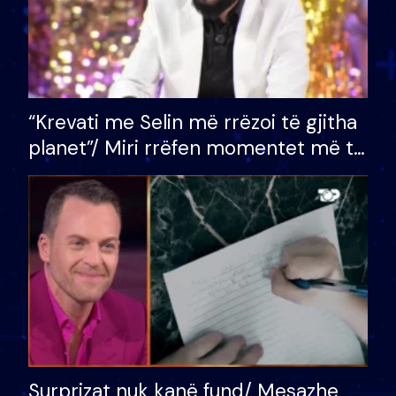
“Krevati me Selin më rrëzoi të gjitha
planet”/ Miri rrëfen momentet më të
bukura në shtëpinë e BB VIP: Do më
mungojë zilja e mëngjesit kur…
Surprizat nuk kanë fund/ Mesazhe