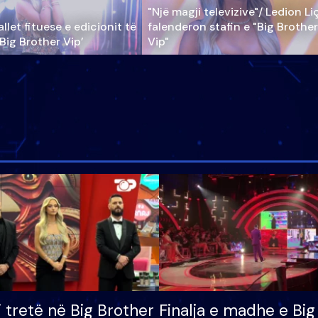
"Një magji televizive"/ Ledion Li
llet fituese e edicionit të
falenderon stafin e "Big Brother
‘Big Brother Vip’
Vip"
i tretë në Big Brother
Finalja e madhe e Big