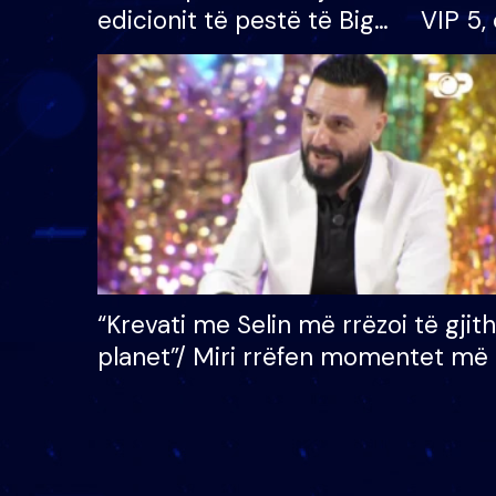
edicionit të pestë të Big
VIP 5, 
Brother VIP, rrëmben
radhës
çmimin e madh prej 100
mijë eurosh
“Krevati me Selin më rrëzoi të gjit
planet”/ Miri rrëfen momentet më 
bukura në shtëpinë e BB VIP: Do 
mungojë zilja e mëngjesit kur…