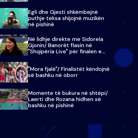
Egli dhe Gjesti shkëmbejnë
puthje teksa shijojnë muzikën
në pishinë
Në lidhje direkte me Sidorela
Gjonin/ Banorët flasin në
"Shqipëria Live" për finalen e
madhe
"Mora fjalë"/ Finalistët këndojnë
së bashku në oborr
Momente të bukura në shtëpi/
Laerti dhe Rozana hidhen së
bashku në pishinë