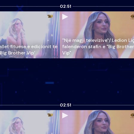
02:51
"Një magji televizive"/ Ledion Li
llet fituese e edicionit të
falenderon stafin e "Big Brother
‘Big Brother Vip’
Vip"
02:51