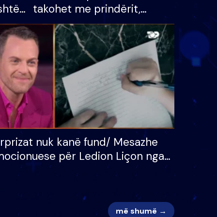
shtë
takohet me prindërit,
tëpinë
vajzën dhe bashkëshorten:
 për
S’kemi ndonjë letër divorci
adh
apo jo?
rprizat nuk kanë fund/ Mesazhe
ocionuese për Ledion Liçon nga
na dhe fëmijët e tij, moderatori
k i mban dot lotët: Nuk meritoj…
më shumë →