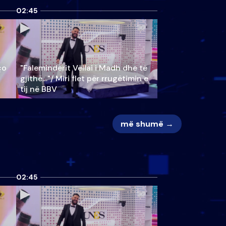
02:45
ço
"Faleminderit Vëllai i Madh dhe të
gjithë…"/ Miri flet për rrugëtimin e
tij në BBV
më shumë →
02:45