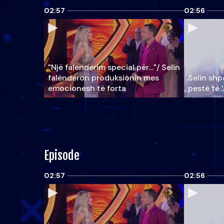
02:57
02:56
"Një falenderim special për…"/ Selin
falënderon produksionin mes
Selin shpa
emocionesh të forta
pestë të 
Episode
02:57
02:56