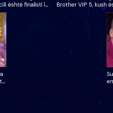
cili është finalisti i
Brother VIP 5, kush ë
 që lë shtëpinë
banori i parë që lë sh
dhe humb mundësinë
të fituar çmimin e m
ha
Su
të
em
më
në
nu