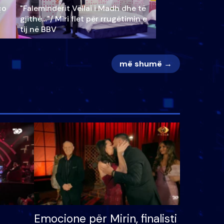
ço
"Faleminderit Vëllai i Madh dhe të
gjithë…"/ Miri flet për rrugëtimin e
tij në BBV
më shumë →
Emocione për Mirin, finalisti