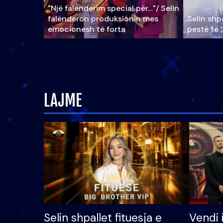
"Një falenderim special për…"/ Selin
falënderon produksionin mes
Selin shpa
emocionesh të forta
pestë të 
LAJME
Selin shpallet fituesja e
Vendi 