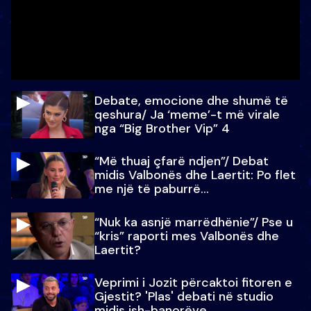
Debate, emocione dhe shumë të
qeshura/ Ja ‘meme’-t më virale
nga “Big Brother Vip” 4
“Më thuaj çfarë ndjen”/ Debat
midis Valbonës dhe Laertit: Po flet
me një të paburrë...
“Nuk ka asnjë marrëdhënie”/ Pse u
“kris” raporti mes Valbonës dhe
Laertit?
Veprimi i Jozit përcaktoi fitoren e
Gjestit? 'Plas' debati në studio
midis ish-banorëve