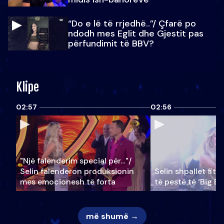
“Do e lë të rrjedhë..”/ Çfarë po
ndodh mes Eglit dhe Gjestit pas
përfundimit të BBV?
Klipe
02:57
02:56
"Një falenderim special për…"/
Selin falënderon produksionin
Selin shpallet fitu
mes emocionesh të forta
të pestë të ‘Big Br
më shumë →