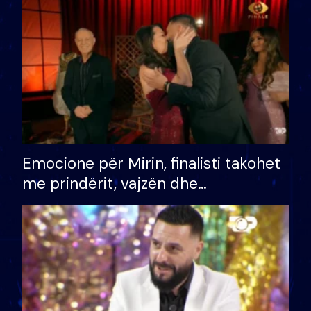
të fituar çmimin e madh
Emocione për Mirin, finalisti takohet
me prindërit, vajzën dhe
bashkëshorten: S’kemi ndonjë letër
divorci apo jo?