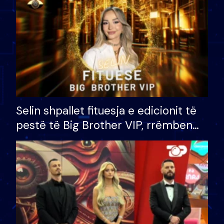
Selin shpallet fituesja e edicionit të
pestë të Big Brother VIP, rrëmben
çmimin e madh prej 100 mijë eurosh