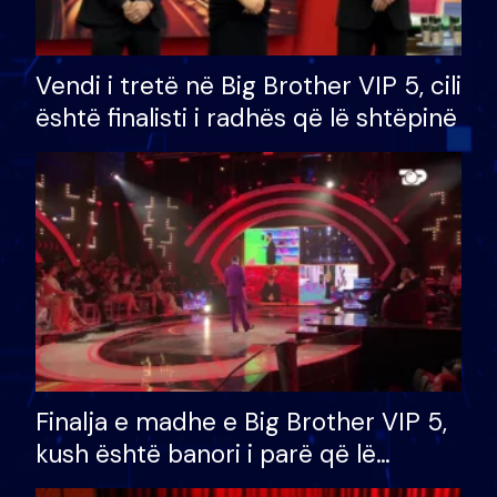
Vendi i tretë në Big Brother VIP 5, cili
është finalisti i radhës që lë shtëpinë
Finalja e madhe e Big Brother VIP 5,
kush është banori i parë që lë
shtëpinë dhe humb mundësinë për