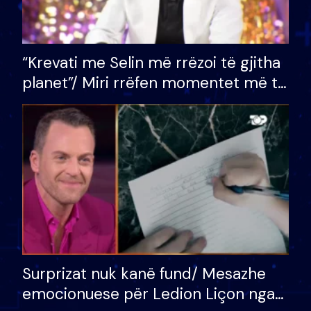
“Krevati me Selin më rrëzoi të gjitha
planet”/ Miri rrëfen momentet më të
bukura në shtëpinë e BB VIP: Do më
mungojë zilja e mëngjesit kur…
Surprizat nuk kanë fund/ Mesazhe
emocionuese për Ledion Liçon nga