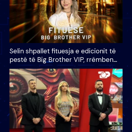
Selin shpallet fituesja e edicionit të
pestë të Big Brother VIP, rrëmben
çmimin e madh prej 100 mijë eurosh