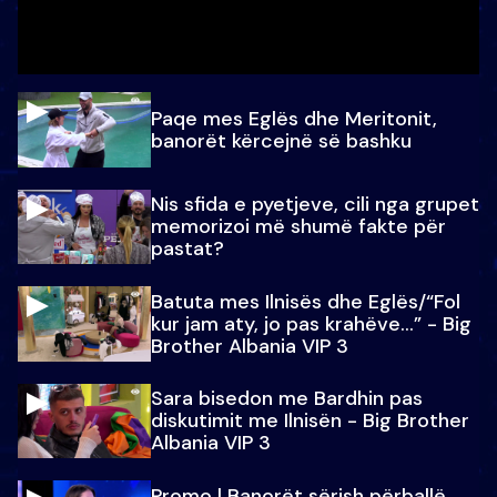
Paqe mes Eglës dhe Meritonit,
banorët kërcejnë së bashku
Nis sfida e pyetjeve, cili nga grupet
memorizoi më shumë fakte për
pastat?
Batuta mes Ilnisës dhe Eglës/“Fol
kur jam aty, jo pas krahëve…” - Big
Brother Albania VIP 3
Sara bisedon me Bardhin pas
diskutimit me Ilnisën - Big Brother
Albania VIP 3
Promo l Banorët sërish përballë