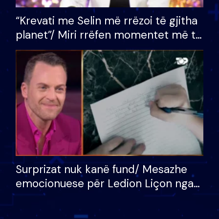
“Krevati me Selin më rrëzoi të gjitha
planet”/ Miri rrëfen momentet më të
bukura në shtëpinë e BB VIP: Do më
mungojë zilja e mëngjesit kur…
Surprizat nuk kanë fund/ Mesazhe
emocionuese për Ledion Liçon nga
nëna dhe fëmijët e tij, moderatori
nuk i mban dot lotët: Nuk meritoj…