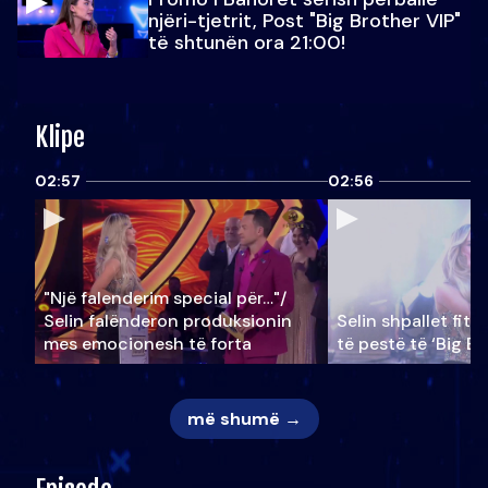
njëri-tjetrit, Post "Big Brother VIP"
të shtunën ora 21:00!
Klipe
02:57
02:56
"Një falenderim special për…"/
Selin falënderon produksionin
Selin shpallet fitu
mes emocionesh të forta
të pestë të ‘Big Br
më shumë →