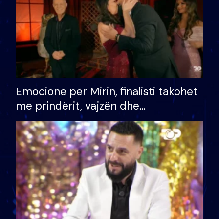
Emocione për Mirin, finalisti takohet
me prindërit, vajzën dhe
bashkëshorten: S’kemi ndonjë letër
divorci apo jo?