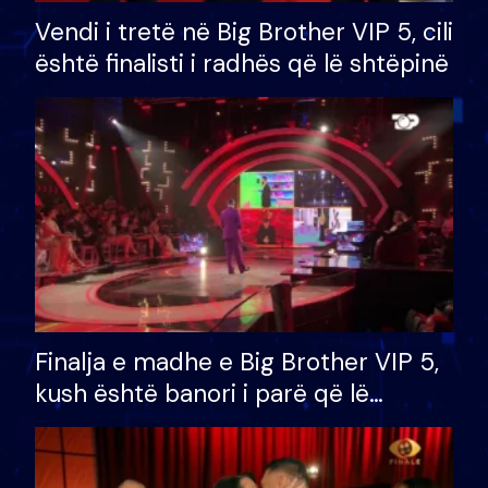
Vendi i tretë në Big Brother VIP 5, cili
është finalisti i radhës që lë shtëpinë
Finalja e madhe e Big Brother VIP 5,
kush është banori i parë që lë
shtëpinë dhe humb mundësinë për
të fituar çmimin e madh