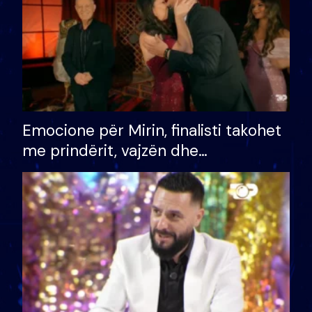
Emocione për Mirin, finalisti takohet
me prindërit, vajzën dhe
bashkëshorten: S’kemi ndonjë letër
divorci apo jo?