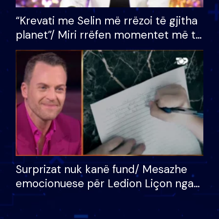
“Krevati me Selin më rrëzoi të gjitha
planet”/ Miri rrëfen momentet më të
bukura në shtëpinë e BB VIP: Do më
mungojë zilja e mëngjesit kur…
Surprizat nuk kanë fund/ Mesazhe
emocionuese për Ledion Liçon nga
nëna dhe fëmijët e tij, moderatori
nuk i mban dot lotët: Nuk meritoj…