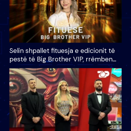
Selin shpallet fituesja e edicionit të
pestë të Big Brother VIP, rrëmben
çmimin e madh prej 100 mijë eurosh