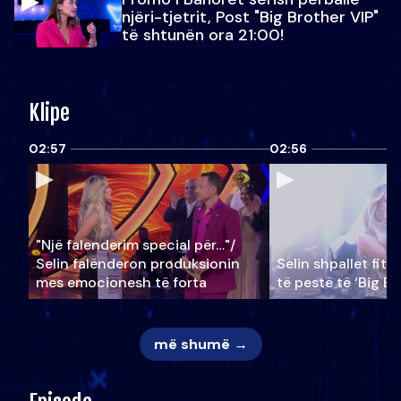
njëri-tjetrit, Post "Big Brother VIP"
të shtunën ora 21:00!
Klipe
02:57
02:56
"Një falenderim special për…"/
Selin falënderon produksionin
Selin shpallet fitu
mes emocionesh të forta
të pestë të ‘Big Br
më shumë →