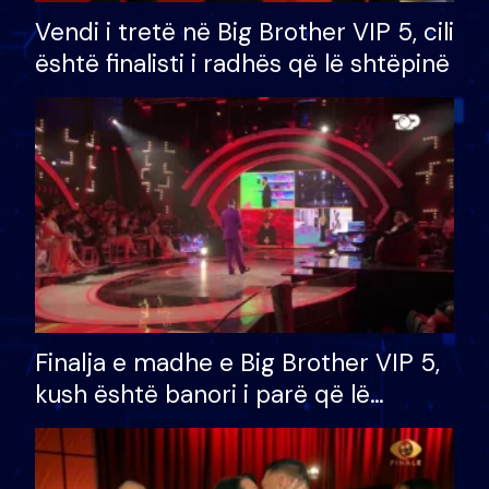
Vendi i tretë në Big Brother VIP 5, cili
është finalisti i radhës që lë shtëpinë
Finalja e madhe e Big Brother VIP 5,
kush është banori i parë që lë
shtëpinë dhe humb mundësinë për
të fituar çmimin e madh