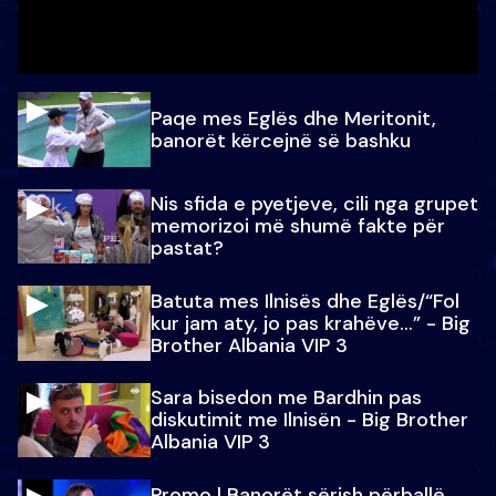
Paqe mes Eglës dhe Meritonit,
banorët kërcejnë së bashku
Nis sfida e pyetjeve, cili nga grupet
memorizoi më shumë fakte për
pastat?
Batuta mes Ilnisës dhe Eglës/“Fol
kur jam aty, jo pas krahëve…” - Big
Brother Albania VIP 3
Sara bisedon me Bardhin pas
diskutimit me Ilnisën - Big Brother
Albania VIP 3
Promo l Banorët sërish përballë