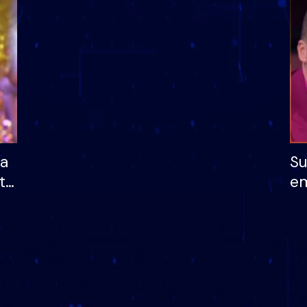
dhe humb mundësinë
të fituar çmimin e m
ha
Su
të
em
më
në
nu