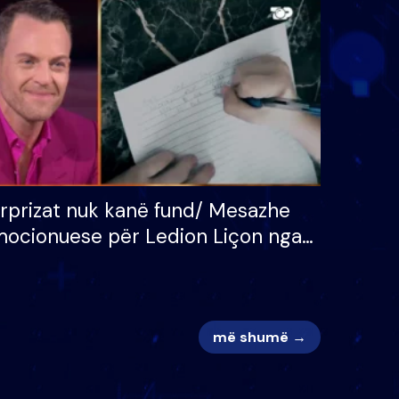
 për
S’kemi ndonjë letër divorci
adh
apo jo?
rprizat nuk kanë fund/ Mesazhe
ocionuese për Ledion Liçon nga
na dhe fëmijët e tij, moderatori
k i mban dot lotët: Nuk meritoj…
më shumë →