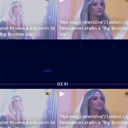
"Një magji televizive"/ Ledion Li
llet fituese e edicionit të
falenderon stafin e "Big Brother
‘Big Brother Vip’
Vip"
02:51
"Një magji televizive"/ Ledion Li
llet fituese e edicionit të
falenderon stafin e "Big Brother