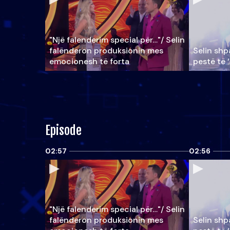
"Një falenderim special për…"/ Selin
falënderon produksionin mes
Selin shpa
emocionesh të forta
pestë të 
Episode
02:57
02:56
"Një falenderim special për…"/ Selin
falënderon produksionin mes
Selin shpa