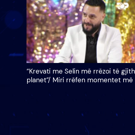
çmimin e madh prej 100
mijë eurosh
“Krevati me Selin më rrëzoi të gjit
planet”/ Miri rrëfen momentet më 
bukura në shtëpinë e BB VIP: Do 
mungojë zilja e mëngjesit kur…