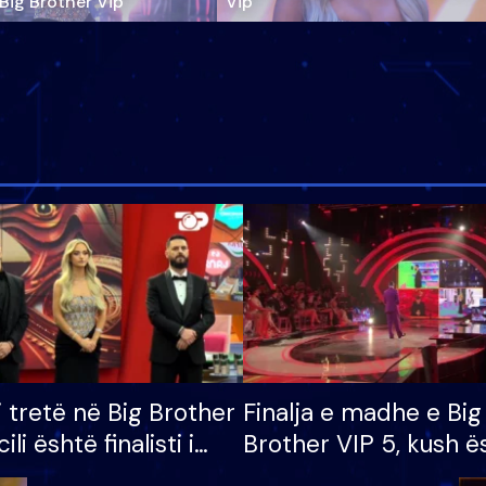
‘Big Brother Vip’
Vip"
i tretë në Big Brother
Finalja e madhe e Big
cili është finalisti i
Brother VIP 5, kush ë
 që lë shtëpinë
banori i parë që lë sh