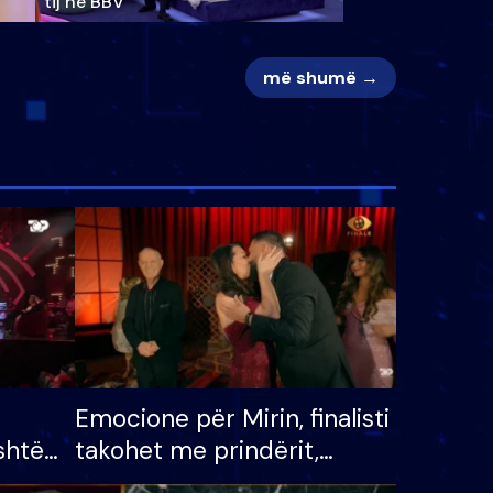
tij në BBV
më shumë →
Emocione për Mirin, finalisti
shtë
takohet me prindërit,
tëpinë
vajzën dhe bashkëshorten: