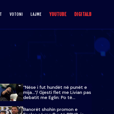
YOUTUBE
DIGITALB
T
VOTONI
LAJME
“Nëse i fut hundët në punët e
mija…”/ Gjesti flet me Livian pas
debatit me Eglin: Po të
paralajmëroj
Banorët shohin promon e