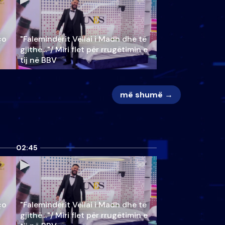
ço
"Faleminderit Vëllai i Madh dhe të
gjithë…"/ Miri flet për rrugëtimin e
tij në BBV
më shumë →
02:45
ço
"Faleminderit Vëllai i Madh dhe të
gjithë…"/ Miri flet për rrugëtimin e