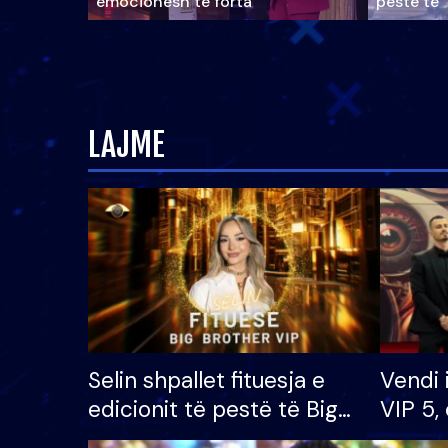
emocionesh të forta
pestë të 
LAJME
Selin shpallet fituesja e
Vendi 
edicionit të pestë të Big
VIP 5, 
Brother VIP, rrëmben
radhës