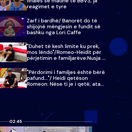
finales së madhe të BBV3, ja
reagimet e tyre
Zarf i bardhë/ Banorët do të
shijojnë mëngjesin e fundit së
bashku nga Lori Caffe
"Duhet të kesh limite ku prek,
mos lëndo"/Romeo-Heidit për
përjetimin e familjarëve:Nusja e
Julit…
"Përdorimi i familjes është bërë
pafund…"/ Heidi qetëson
Romeon: Nëse ti je i qetë, ata
qetësohen
02:45