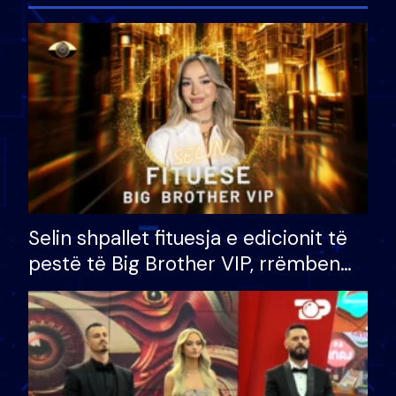
Selin shpallet fituesja e edicionit të
pestë të Big Brother VIP, rrëmben
çmimin e madh prej 100 mijë eurosh