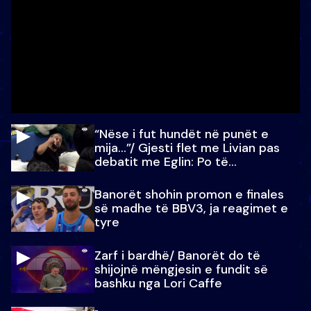
“Nëse i fut hundët në punët e
mija…”/ Gjesti flet me Livian pas
debatit me Eglin: Po të
paralajmëroj
Banorët shohin promon e finales
së madhe të BBV3, ja reagimet e
tyre
Zarf i bardhë/ Banorët do të
shijojnë mëngjesin e fundit së
bashku nga Lori Caffe