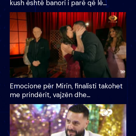
kush është banori i parë që lë
shtëpinë dhe humb mundësinë për
të fituar çmimin e madh
Emocione për Mirin, finalisti takohet
me prindërit, vajzën dhe
bashkëshorten: S’kemi ndonjë letër
divorci apo jo?