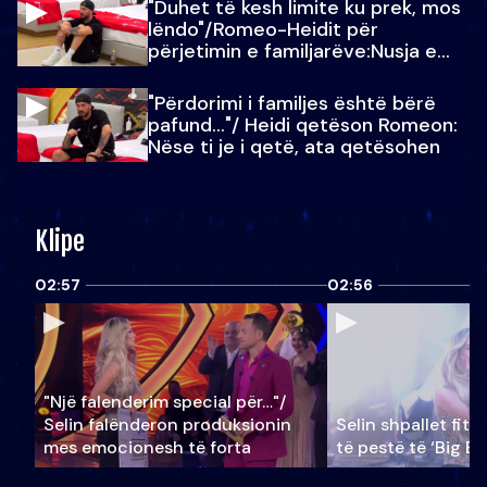
"Duhet të kesh limite ku prek, mos
lëndo"/Romeo-Heidit për
përjetimin e familjarëve:Nusja e
Julit…
"Përdorimi i familjes është bërë
pafund…"/ Heidi qetëson Romeon:
Nëse ti je i qetë, ata qetësohen
Klipe
02:57
02:56
"Një falenderim special për…"/
Selin falënderon produksionin
Selin shpallet fitu
mes emocionesh të forta
të pestë të ‘Big Br