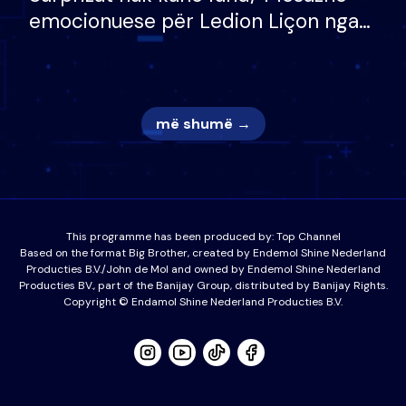
emocionuese për Ledion Liçon nga
nëna dhe fëmijët e tij, moderatori
nuk i mban dot lotët: Nuk meritoj…
më shumë →
This programme has been produced by:
Top Channel
Based on the format Big Brother, created by Endemol Shine Nederland
Producties B.V./John de Mol and owned by Endemol Shine Nederland
Producties BV., part of the Banijay Group, distributed by Banijay Rights.
Copyright © Endamol Shine Nederland Producties B.V.