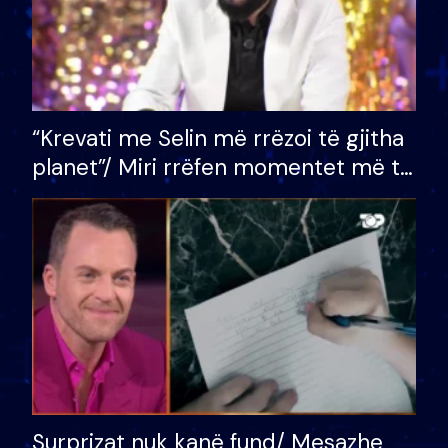
“Krevati me Selin më rrëzoi të gjitha
planet”/ Miri rrëfen momentet më të
bukura në shtëpinë e BB VIP: Do më
mungojë zilja e mëngjesit kur…
Surprizat nuk kanë fund/ Mesazhe