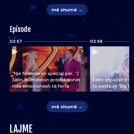
më shumë →
Episode
02:57
02:56
"Një falenderim special për…"/
Selin falënderon produksionin
Selin shpallet fitu
mes emocionesh të forta
të pestë të ‘Big Br
më shumë →
LAJME