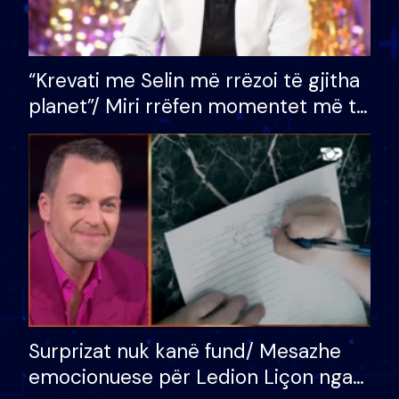
“Krevati me Selin më rrëzoi të gjitha
planet”/ Miri rrëfen momentet më të
bukura në shtëpinë e BB VIP: Do më
mungojë zilja e mëngjesit kur…
Surprizat nuk kanë fund/ Mesazhe
emocionuese për Ledion Liçon nga