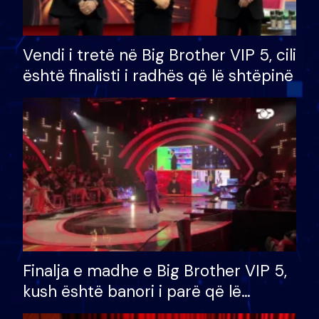
Vendi i tretë në Big Brother VIP 5, cili
është finalisti i radhës që lë shtëpinë
Finalja e madhe e Big Brother VIP 5,
kush është banori i parë që lë
shtëpinë dhe humb mundësinë për