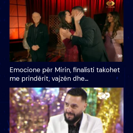
të fituar çmimin e madh
Emocione për Mirin, finalisti takohet
me prindërit, vajzën dhe
bashkëshorten: S’kemi ndonjë letër
divorci apo jo?