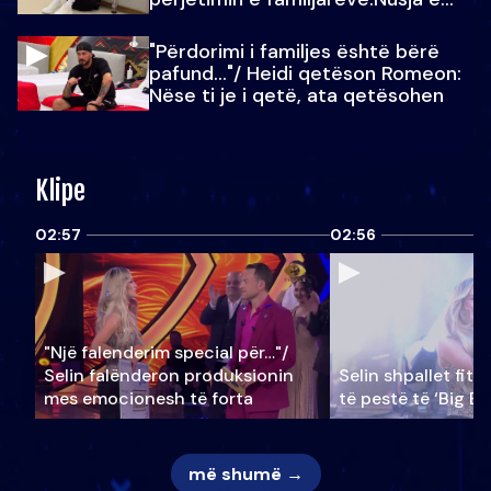
Julit…
"Përdorimi i familjes është bërë
pafund…"/ Heidi qetëson Romeon:
Nëse ti je i qetë, ata qetësohen
Klipe
02:57
02:56
"Një falenderim special për…"/
Selin falënderon produksionin
Selin shpallet fitu
mes emocionesh të forta
të pestë të ‘Big Br
më shumë →