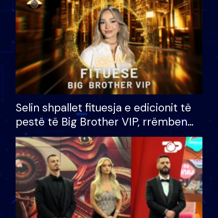
Selin shpallet fituesja e edicionit të
pestë të Big Brother VIP, rrëmben
çmimin e madh prej 100 mijë eurosh