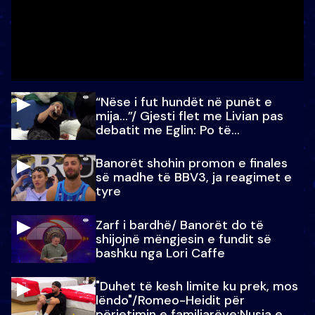
“Nëse i fut hundët në punët e
mija…”/ Gjesti flet me Livian pas
debatit me Eglin: Po të
paralajmëroj
Banorët shohin promon e finales
së madhe të BBV3, ja reagimet e
tyre
Zarf i bardhë/ Banorët do të
shijojnë mëngjesin e fundit së
bashku nga Lori Caffe
"Duhet të kesh limite ku prek, mos
lëndo"/Romeo-Heidit për
përjetimin e familjarëve:Nusja e