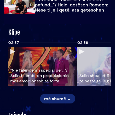
pafund…"/ Heidi qetëson Romeon:
Nëse ti je i qetë, ata qetësohen
Klipe
02:57
02:56
"Një falenderim special për…"/
Selin falënderon produksionin
Selin shpallet fitu
mes emocionesh të forta
të pestë të ‘Big Br
më shumë →