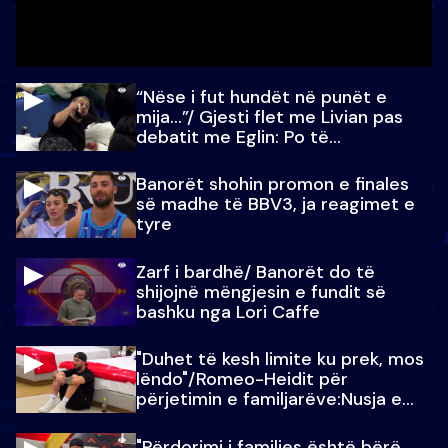
“Nëse i fut hundët në punët e
mija…”/ Gjesti flet me Livian pas
debatit me Eglin: Po të
paralajmëroj
Banorët shohin promon e finales
së madhe të BBV3, ja reagimet e
tyre
Zarf i bardhë/ Banorët do të
shijojnë mëngjesin e fundit së
bashku nga Lori Caffe
"Duhet të kesh limite ku prek, mos
lëndo"/Romeo-Heidit për
përjetimin e familjarëve:Nusja e
Julit…
"Përdorimi i familjes është bërë