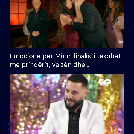
Emocione për Mirin, finalisti takohet
me prindërit, vajzën dhe
bashkëshorten: S’kemi ndonjë letër
divorci apo jo?