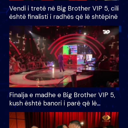
Vendi i tretë në Big Brother VIP 5, cili
është finalisti i radhës që lë shtëpinë
Finalja e madhe e Big Brother VIP 5,
kush është banori i parë që lë
shtëpinë dhe humb mundësinë për
të fituar çmimin e madh