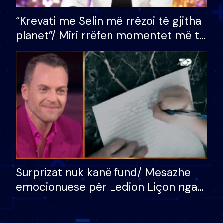
“Krevati me Selin më rrëzoi të gjitha
planet”/ Miri rrëfen momentet më të
bukura në shtëpinë e BB VIP: Do më
mungojë zilja e mëngjesit kur…
Surprizat nuk kanë fund/ Mesazhe
emocionuese për Ledion Liçon nga
nëna dhe fëmijët e tij, moderatori
nuk i mban dot lotët: Nuk meritoj…