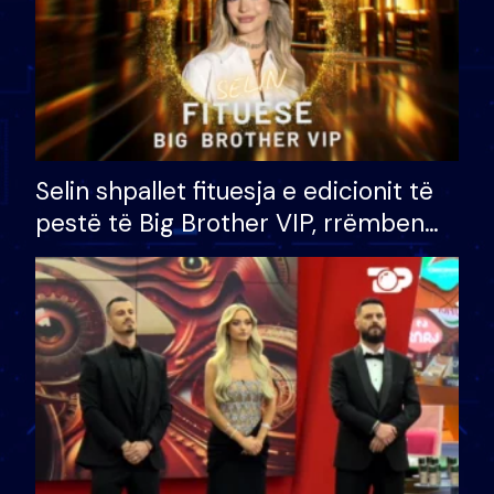
Selin shpallet fituesja e edicionit të
pestë të Big Brother VIP, rrëmben
çmimin e madh prej 100 mijë eurosh