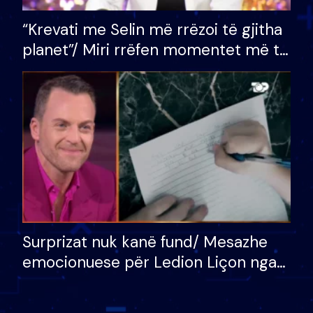
“Krevati me Selin më rrëzoi të gjitha
planet”/ Miri rrëfen momentet më të
bukura në shtëpinë e BB VIP: Do më
mungojë zilja e mëngjesit kur…
Surprizat nuk kanë fund/ Mesazhe
emocionuese për Ledion Liçon nga
nëna dhe fëmijët e tij, moderatori
nuk i mban dot lotët: Nuk meritoj…