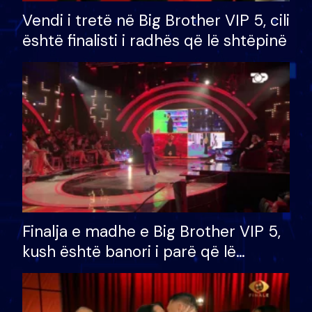
Vendi i tretë në Big Brother VIP 5, cili
është finalisti i radhës që lë shtëpinë
Finalja e madhe e Big Brother VIP 5,
kush është banori i parë që lë
shtëpinë dhe humb mundësinë për
të fituar çmimin e madh