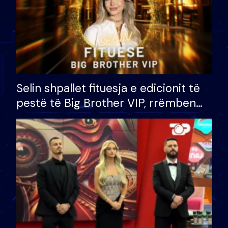
Selin shpallet fituesja e edicionit të
pestë të Big Brother VIP, rrëmben
çmimin e madh prej 100 mijë eurosh