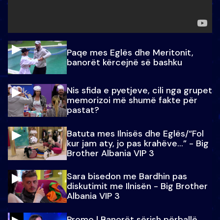
Paqe mes Eglës dhe Meritonit,
banorët kërcejnë së bashku
Nis sfida e pyetjeve, cili nga grupet
memorizoi më shumë fakte për
pastat?
Batuta mes Ilnisës dhe Eglës/“Fol
kur jam aty, jo pas krahëve…” - Big
Brother Albania VIP 3
Sara bisedon me Bardhin pas
diskutimit me Ilnisën - Big Brother
Albania VIP 3
Promo l Banorët sërish përballë