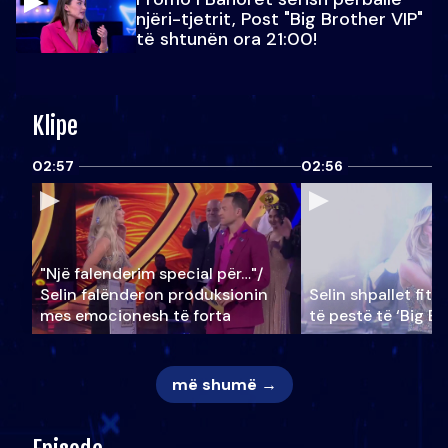
njëri-tjetrit, Post "Big Brother VIP"
të shtunën ora 21:00!
Klipe
02:57
02:56
"Një falenderim special për…"/
Selin falënderon produksionin
Selin shpallet fitu
mes emocionesh të forta
të pestë të ‘Big Br
më shumë →