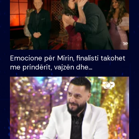
Emocione për Mirin, finalisti takohet
me prindërit, vajzën dhe
bashkëshorten: S’kemi ndonjë letër
divorci apo jo?