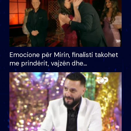
Emocione për Mirin, finalisti takohet
me prindërit, vajzën dhe
bashkëshorten: S’kemi ndonjë letër
divorci apo jo?