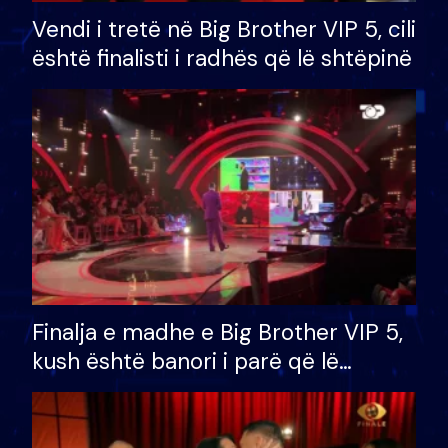
Vendi i tretë në Big Brother VIP 5, cili
është finalisti i radhës që lë shtëpinë
Finalja e madhe e Big Brother VIP 5,
kush është banori i parë që lë
shtëpinë dhe humb mundësinë për
të fituar çmimin e madh