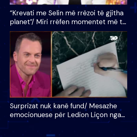
“Krevati me Selin më rrëzoi të gjitha
planet”/ Miri rrëfen momentet më të
bukura në shtëpinë e BB VIP: Do më
mungojë zilja e mëngjesit kur…
Surprizat nuk kanë fund/ Mesazhe
emocionuese për Ledion Liçon nga
nëna dhe fëmijët e tij, moderatori
nuk i mban dot lotët: Nuk meritoj…