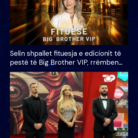
Selin shpallet fituesja e edicionit të
pestë të Big Brother VIP, rrëmben
çmimin e madh prej 100 mijë eurosh