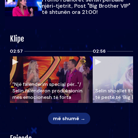
njëri-tjetrit, Post "Big Brother VIP"
të shtunën ora 21:00!
Klipe
02:57
02:56
"Një falenderim special për…"/
Selin falënderon produksionin
Selin shpallet fitu
mes emocionesh të forta
të pestë të ‘Big Br
më shumë →