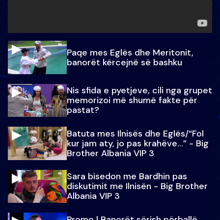
Paqe mes Eglës dhe Meritonit,
banorët kërcejnë së bashku
Nis sfida e pyetjeve, cili nga grupet
memorizoi më shumë fakte për
pastat?
Batuta mes Ilnisës dhe Eglës/“Fol
kur jam aty, jo pas krahëve…” - Big
Brother Albania VIP 3
Sara bisedon me Bardhin pas
diskutimit me Ilnisën - Big Brother
Albania VIP 3
Promo l Banorët sërish përballë