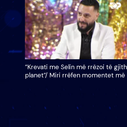
çmimin e madh prej 100
mijë eurosh
“Krevati me Selin më rrëzoi të gjit
planet”/ Miri rrëfen momentet më 
bukura në shtëpinë e BB VIP: Do 
mungojë zilja e mëngjesit kur…