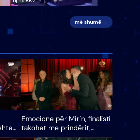
tij në BBV
më shumë →
Emocione për Mirin, finalisti
shtë
takohet me prindërit,
tëpinë
vajzën dhe bashkëshorten: