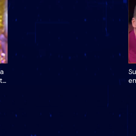
dhe humb mundësinë
të fituar çmimin e m
ha
Su
të
em
më
në
nu