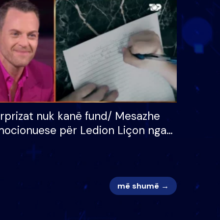
 për
S’kemi ndonjë letër divorci
adh
apo jo?
rprizat nuk kanë fund/ Mesazhe
ocionuese për Ledion Liçon nga
na dhe fëmijët e tij, moderatori
k i mban dot lotët: Nuk meritoj…
më shumë →