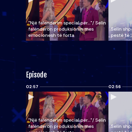
"Një falenderim special për…"/ Selin
falënderon produksionin mes
Selin shpa
emocionesh të forta
pestë të 
Episode
02:57
02:56
"Një falenderim special për…"/ Selin
falënderon produksionin mes
Selin shpa