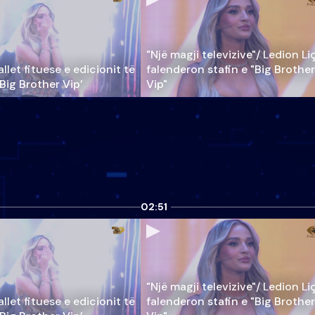
"Një magji televizive"/ Ledion Li
llet fituese e edicionit të
falenderon stafin e "Big Brother
‘Big Brother Vip’
Vip"
02:51
"Një magji televizive"/ Ledion Li
llet fituese e edicionit të
falenderon stafin e "Big Brother