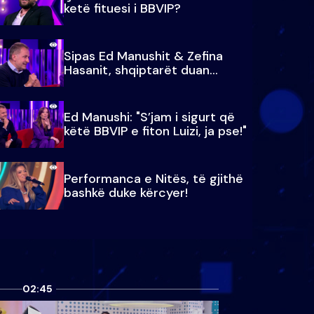
ketë fituesi i BBVIP?
Sipas Ed Manushit & Zefina
Hasanit, shqiptarët duan...
Ed Manushi: "S’jam i sigurt që
këtë BBVIP e fiton Luizi, ja pse!"
Performanca e Nitës, të gjithë
bashkë duke kërcyer!
02:45