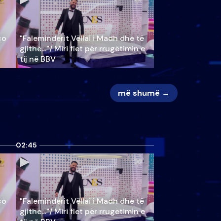
ço
"Faleminderit Vëllai i Madh dhe të
gjithë…"/ Miri flet për rrugëtimin e
tij në BBV
më shumë →
02:45
ço
"Faleminderit Vëllai i Madh dhe të
gjithë…"/ Miri flet për rrugëtimin e