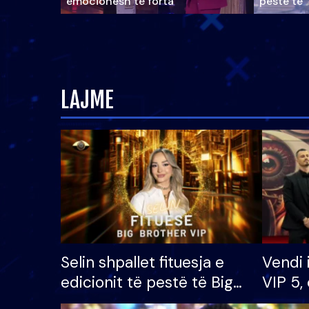
emocionesh të forta
pestë të 
LAJME
Selin shpallet fituesja e
Vendi 
edicionit të pestë të Big
VIP 5, 
Brother VIP, rrëmben
radhës