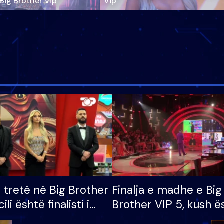
‘Big Brother Vip’
Vip"
i tretë në Big Brother
Finalja e madhe e Big
cili është finalisti i
Brother VIP 5, kush ë
 që lë shtëpinë
banori i parë që lë sh