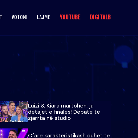
YOUTUBE
DIGITALB
T
VOTONI
LAJME
Luizi & Kiara martohen, ja
detajet e finales! Debate të
zjarrta në studio
Çfarë karakteristikash duhet të