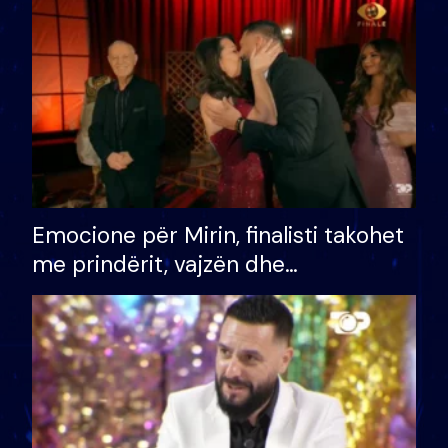
të fituar çmimin e madh
Emocione për Mirin, finalisti takohet
me prindërit, vajzën dhe
bashkëshorten: S’kemi ndonjë letër
divorci apo jo?