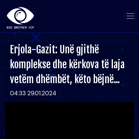
Erjola-Gazit: Unë gjithë
komplekse dhe kërkova të laja
vetëm dhëmbët, këto bëjnë...
04:33 29.01.2024