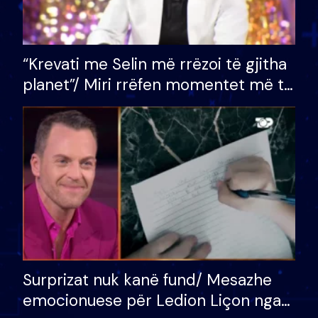
“Krevati me Selin më rrëzoi të gjitha
planet”/ Miri rrëfen momentet më të
bukura në shtëpinë e BB VIP: Do më
mungojë zilja e mëngjesit kur…
Surprizat nuk kanë fund/ Mesazhe
emocionuese për Ledion Liçon nga