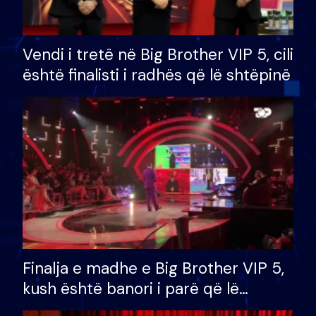
Vendi i tretë në Big Brother VIP 5, cili
është finalisti i radhës që lë shtëpinë
Finalja e madhe e Big Brother VIP 5,
kush është banori i parë që lë
shtëpinë dhe humb mundësinë për