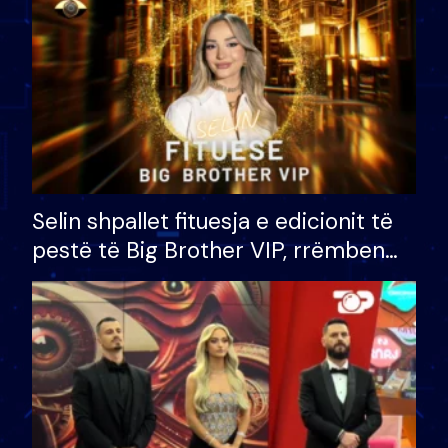
Selin shpallet fituesja e edicionit të
pestë të Big Brother VIP, rrëmben
çmimin e madh prej 100 mijë eurosh