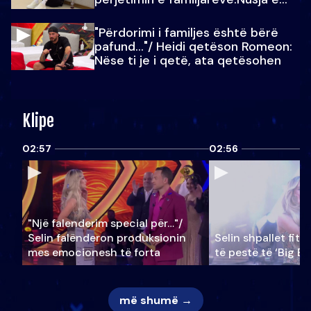
Julit…
"Përdorimi i familjes është bërë
pafund…"/ Heidi qetëson Romeon:
Nëse ti je i qetë, ata qetësohen
Klipe
02:57
02:56
"Një falenderim special për…"/
Selin falënderon produksionin
Selin shpallet fitu
mes emocionesh të forta
të pestë të ‘Big Br
më shumë →