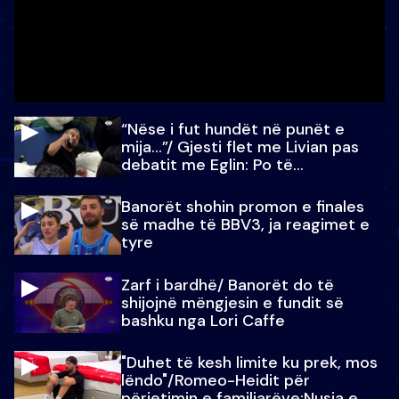
“Nëse i fut hundët në punët e
mija…”/ Gjesti flet me Livian pas
debatit me Eglin: Po të
paralajmëroj
Banorët shohin promon e finales
së madhe të BBV3, ja reagimet e
tyre
Zarf i bardhë/ Banorët do të
shijojnë mëngjesin e fundit së
bashku nga Lori Caffe
"Duhet të kesh limite ku prek, mos
lëndo"/Romeo-Heidit për
përjetimin e familjarëve:Nusja e