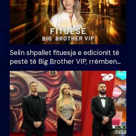
Selin shpallet fituesja e edicionit të
pestë të Big Brother VIP, rrëmben
çmimin e madh prej 100 mijë eurosh