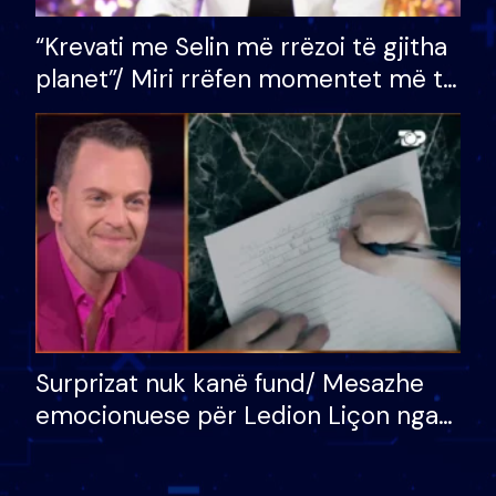
“Krevati me Selin më rrëzoi të gjitha
planet”/ Miri rrëfen momentet më të
bukura në shtëpinë e BB VIP: Do më
mungojë zilja e mëngjesit kur…
Surprizat nuk kanë fund/ Mesazhe
emocionuese për Ledion Liçon nga
nëna dhe fëmijët e tij, moderatori
nuk i mban dot lotët: Nuk meritoj…