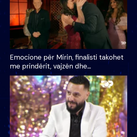
Emocione për Mirin, finalisti takohet
me prindërit, vajzën dhe
bashkëshorten: S’kemi ndonjë letër
divorci apo jo?