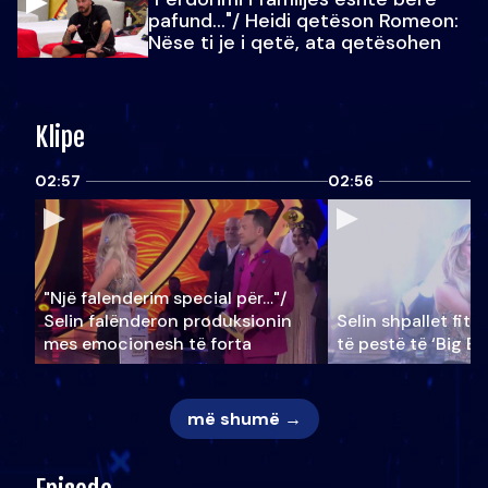
pafund…"/ Heidi qetëson Romeon:
Nëse ti je i qetë, ata qetësohen
Klipe
02:57
02:56
"Një falenderim special për…"/
Selin falënderon produksionin
Selin shpallet fitu
mes emocionesh të forta
të pestë të ‘Big Br
më shumë →