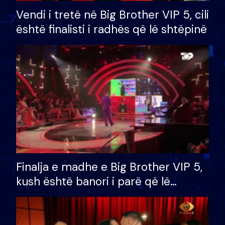
Vendi i tretë në Big Brother VIP 5, cili
është finalisti i radhës që lë shtëpinë
Finalja e madhe e Big Brother VIP 5,
kush është banori i parë që lë
shtëpinë dhe humb mundësinë për
të fituar çmimin e madh