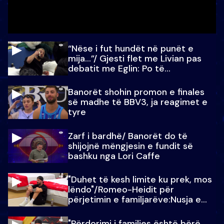
“Nëse i fut hundët në punët e
mija…”/ Gjesti flet me Livian pas
debatit me Eglin: Po të
paralajmëroj
Banorët shohin promon e finales
së madhe të BBV3, ja reagimet e
tyre
Zarf i bardhë/ Banorët do të
shijojnë mëngjesin e fundit së
bashku nga Lori Caffe
"Duhet të kesh limite ku prek, mos
lëndo"/Romeo-Heidit për
përjetimin e familjarëve:Nusja e
Julit…
"Përdorimi i familjes është bërë