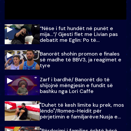
“Nëse i fut hundët në punët e
mija…”/ Gjesti flet me Livian pas
debatit me Eglin: Po të
paralajmëroj
Banorët shohin promon e finales
së madhe të BBV3, ja reagimet e
tyre
Zarf i bardhë/ Banorët do të
shijojnë mëngjesin e fundit së
bashku nga Lori Caffe
"Duhet të kesh limite ku prek, mos
lëndo"/Romeo-Heidit për
përjetimin e familjarëve:Nusja e
Julit…
"Përdorimi i familjes është bërë