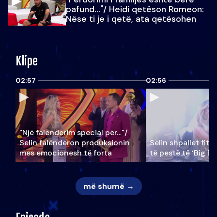
pafund…"/ Heidi qetëson Romeon:
Nëse ti je i qetë, ata qetësohen
Klipe
02:57
02:56
"Një falenderim special për…"/
Selin falënderon produksionin
Selin shpallet fitu
mes emocionesh të forta
të pestë të ‘Big Br
më shumë →