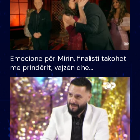
Emocione për Mirin, finalisti takohet
me prindërit, vajzën dhe
bashkëshorten: S’kemi ndonjë letër
divorci apo jo?