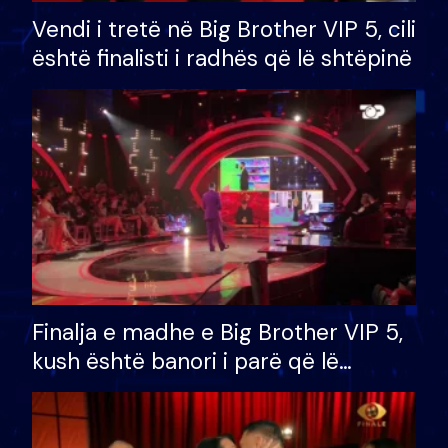
Vendi i tretë në Big Brother VIP 5, cili
është finalisti i radhës që lë shtëpinë
Finalja e madhe e Big Brother VIP 5,
kush është banori i parë që lë
shtëpinë dhe humb mundësinë për
të fituar çmimin e madh