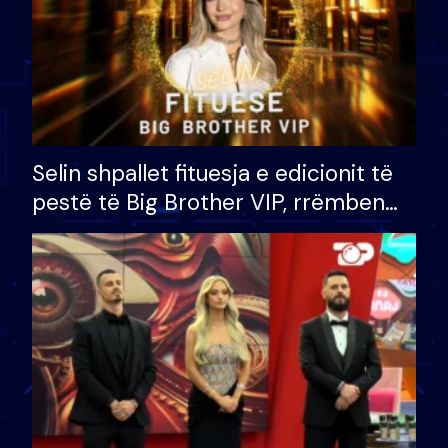
Selin shpallet fituesja e edicionit të
pestë të Big Brother VIP, rrëmben
çmimin e madh prej 100 mijë eurosh