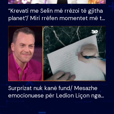
“Krevati me Selin më rrëzoi të gjitha
planet”/ Miri rrëfen momentet më të
bukura në shtëpinë e BB VIP: Do më
mungojë zilja e mëngjesit kur…
Surprizat nuk kanë fund/ Mesazhe
emocionuese për Ledion Liçon nga
nëna dhe fëmijët e tij, moderatori
nuk i mban dot lotët: Nuk meritoj…