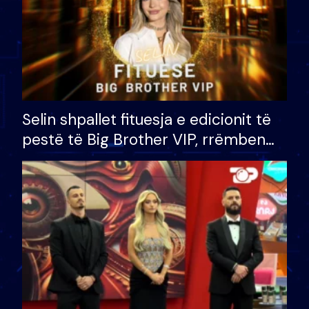
Selin shpallet fituesja e edicionit të
pestë të Big Brother VIP, rrëmben
çmimin e madh prej 100 mijë eurosh