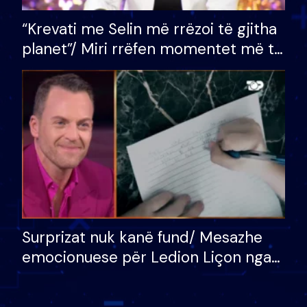
“Krevati me Selin më rrëzoi të gjitha
planet”/ Miri rrëfen momentet më të
bukura në shtëpinë e BB VIP: Do më
mungojë zilja e mëngjesit kur…
Surprizat nuk kanë fund/ Mesazhe
emocionuese për Ledion Liçon nga
nëna dhe fëmijët e tij, moderatori
nuk i mban dot lotët: Nuk meritoj…