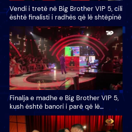
Vendi i tretë në Big Brother VIP 5, cili
është finalisti i radhës që lë shtëpinë
Finalja e madhe e Big Brother VIP 5,
kush është banori i parë që lë
shtëpinë dhe humb mundësinë për
të fituar çmimin e madh