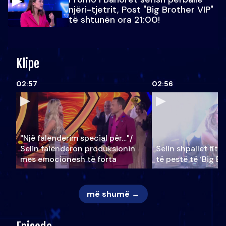
njëri-tjetrit, Post "Big Brother VIP"
të shtunën ora 21:00!
Klipe
02:57
02:56
"Një falenderim special për…"/
Selin falënderon produksionin
Selin shpallet fitu
mes emocionesh të forta
të pestë të ‘Big Br
më shumë →