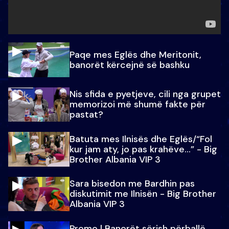
Paqe mes Eglës dhe Meritonit,
banorët kërcejnë së bashku
Nis sfida e pyetjeve, cili nga grupet
memorizoi më shumë fakte për
pastat?
Batuta mes Ilnisës dhe Eglës/“Fol
kur jam aty, jo pas krahëve…” - Big
Brother Albania VIP 3
Sara bisedon me Bardhin pas
diskutimit me Ilnisën - Big Brother
Albania VIP 3
Promo l Banorët sërish përballë