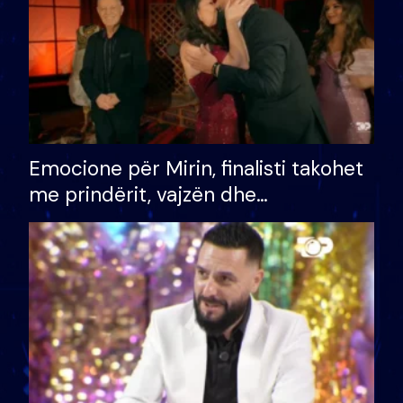
Emocione për Mirin, finalisti takohet
me prindërit, vajzën dhe
bashkëshorten: S’kemi ndonjë letër
divorci apo jo?