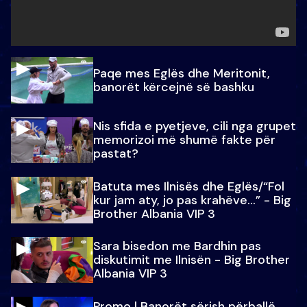
Paqe mes Eglës dhe Meritonit,
banorët kërcejnë së bashku
Nis sfida e pyetjeve, cili nga grupet
memorizoi më shumë fakte për
pastat?
Batuta mes Ilnisës dhe Eglës/“Fol
kur jam aty, jo pas krahëve…” - Big
Brother Albania VIP 3
Sara bisedon me Bardhin pas
diskutimit me Ilnisën - Big Brother
Albania VIP 3
Promo l Banorët sërish përballë