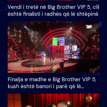
Vendi i tretë në Big Brother VIP 5, cili
është finalisti i radhës që lë shtëpinë
Finalja e madhe e Big Brother VIP 5,
kush është banori i parë që lë
shtëpinë dhe humb mundësinë për
të fituar çmimin e madh