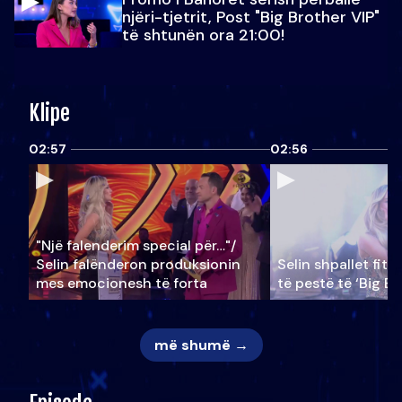
njëri-tjetrit, Post "Big Brother VIP"
të shtunën ora 21:00!
Klipe
02:57
02:56
"Një falenderim special për…"/
Selin falënderon produksionin
Selin shpallet fitu
mes emocionesh të forta
të pestë të ‘Big Br
më shumë →