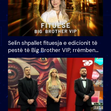
Selin shpallet fituesja e edicionit të
pestë të Big Brother VIP, rrëmben
çmimin e madh prej 100 mijë eurosh