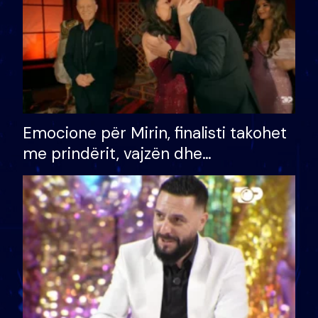
Emocione për Mirin, finalisti takohet
me prindërit, vajzën dhe
bashkëshorten: S’kemi ndonjë letër
divorci apo jo?