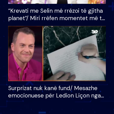
“Krevati me Selin më rrëzoi të gjitha
planet”/ Miri rrëfen momentet më të
bukura në shtëpinë e BB VIP: Do më
mungojë zilja e mëngjesit kur…
Surprizat nuk kanë fund/ Mesazhe
emocionuese për Ledion Liçon nga
nëna dhe fëmijët e tij, moderatori
nuk i mban dot lotët: Nuk meritoj…