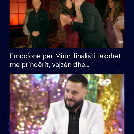
Emocione për Mirin, finalisti takohet
me prindërit, vajzën dhe
bashkëshorten: S’kemi ndonjë letër
divorci apo jo?