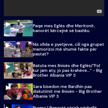
Paqe mes Eglës dhe Meritonit,
banorët kërcejnë së bashku
Nis sfida e pyetjeve, cili nga grupet
memorizoi më shumë fakte për
pastat?
Batuta mes Ilnisës dhe Eglës/“Fol
kur jam aty, jo pas krahëve…” - Big
Brother Albania VIP 3
Sara bisedon me Bardhin pas
diskutimit me Ilnisën - Big Brother
Albania VIP 3
Promo l Banorët sërish përballë