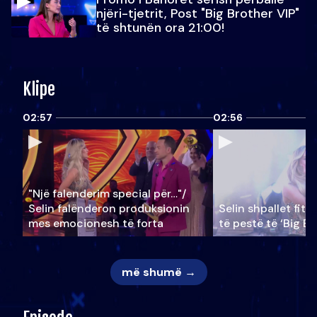
njëri-tjetrit, Post "Big Brother VIP"
të shtunën ora 21:00!
Klipe
02:57
02:56
"Një falenderim special për…"/
Selin falënderon produksionin
Selin shpallet fitu
mes emocionesh të forta
të pestë të ‘Big Br
më shumë →