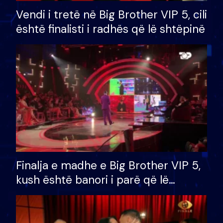
Vendi i tretë në Big Brother VIP 5, cili
është finalisti i radhës që lë shtëpinë
Finalja e madhe e Big Brother VIP 5,
kush është banori i parë që lë
shtëpinë dhe humb mundësinë për
të fituar çmimin e madh