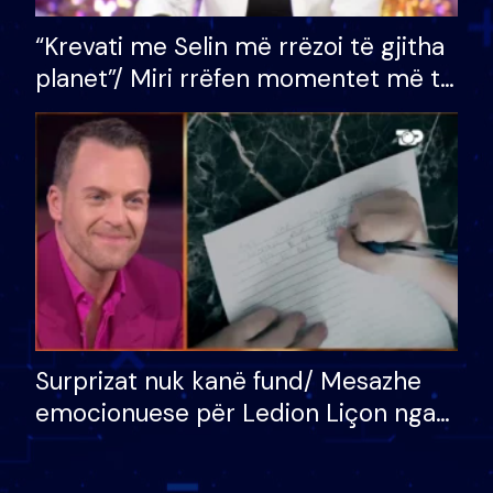
“Krevati me Selin më rrëzoi të gjitha
planet”/ Miri rrëfen momentet më të
bukura në shtëpinë e BB VIP: Do më
mungojë zilja e mëngjesit kur…
Surprizat nuk kanë fund/ Mesazhe
emocionuese për Ledion Liçon nga
nëna dhe fëmijët e tij, moderatori
nuk i mban dot lotët: Nuk meritoj…