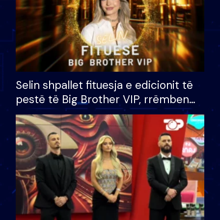
Selin shpallet fituesja e edicionit të
pestë të Big Brother VIP, rrëmben
çmimin e madh prej 100 mijë eurosh