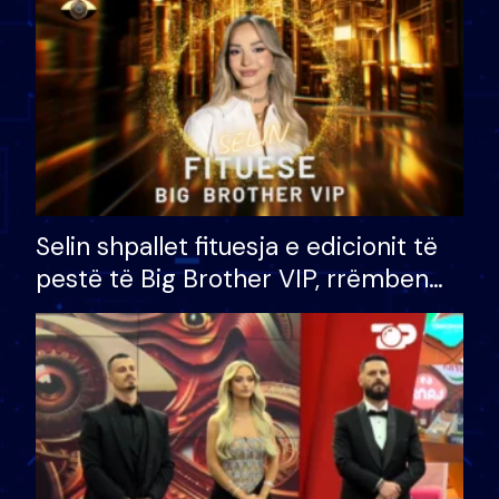
Selin shpallet fituesja e edicionit të
pestë të Big Brother VIP, rrëmben
çmimin e madh prej 100 mijë eurosh