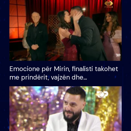
të fituar çmimin e madh
Emocione për Mirin, finalisti takohet
me prindërit, vajzën dhe
bashkëshorten: S’kemi ndonjë letër
divorci apo jo?