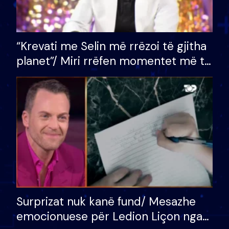
“Krevati me Selin më rrëzoi të gjitha
planet”/ Miri rrëfen momentet më të
bukura në shtëpinë e BB VIP: Do më
mungojë zilja e mëngjesit kur…
Surprizat nuk kanë fund/ Mesazhe
emocionuese për Ledion Liçon nga