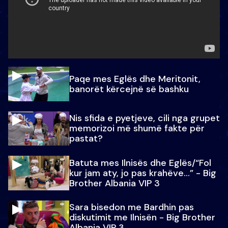
Paqe mes Eglës dhe Meritonit,
banorët kërcejnë së bashku
Nis sfida e pyetjeve, cili nga grupet
memorizoi më shumë fakte për
pastat?
Batuta mes Ilnisës dhe Eglës/“Fol
kur jam aty, jo pas krahëve…” - Big
Brother Albania VIP 3
Sara bisedon me Bardhin pas
diskutimit me Ilnisën - Big Brother
Albania VIP 3