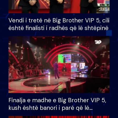
Vendi i tretë në Big Brother VIP 5, cili
është finalisti i radhës që lë shtëpinë
Finalja e madhe e Big Brother VIP 5,
kush është banori i parë që lë
shtëpinë dhe humb mundësinë për