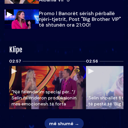
Promo l Banorët sërish përballë
njëri-tjetrit, Post "Big Brother VIP"
të shtunën ora 21:00!
Klipe
02:57
02:56
"Një falenderim special për…"/
Selin falënderon produksionin
Selin shpallet fitu
mes emocionesh të forta
të pestë të ‘Big Br
më shumë →