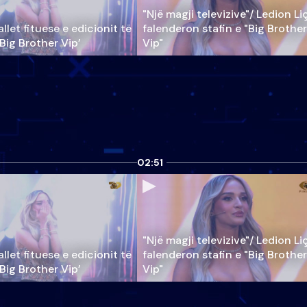
"Një magji televizive"/ Ledion Li
llet fituese e edicionit të
falenderon stafin e "Big Brother
‘Big Brother Vip’
Vip"
02:51
"Një magji televizive"/ Ledion Li
llet fituese e edicionit të
falenderon stafin e "Big Brother
‘Big Brother Vip’
Vip"