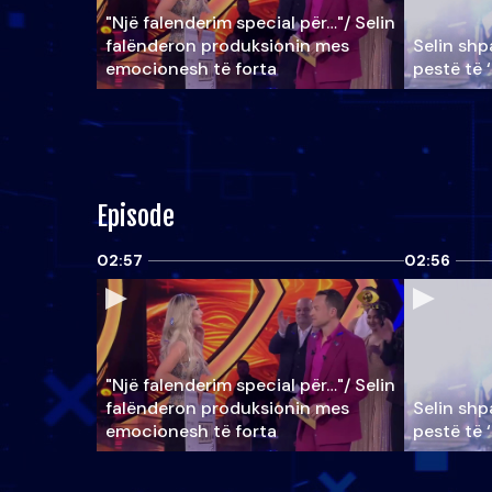
"Një falenderim special për…"/ Selin
falënderon produksionin mes
Selin shpa
emocionesh të forta
pestë të 
Episode
02:57
02:56
"Një falenderim special për…"/ Selin
falënderon produksionin mes
Selin shpa
emocionesh të forta
pestë të 