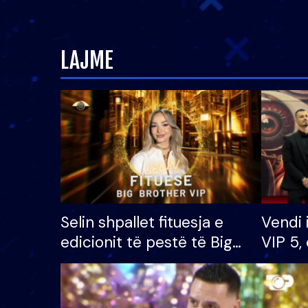
LAJME
Selin shpallet fituesja e
Vendi 
edicionit të pestë të Big
VIP 5, 
Brother VIP, rrëmben
radhës
çmimin e madh prej 100
mijë eurosh