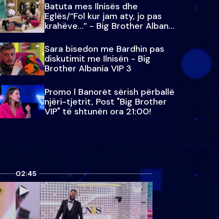
Batuta mes Ilnisës dhe
Eglës/“Fol kur jam aty, jo pas
krahëve…” - Big Brother Albania
VIP 3
Sara bisedon me Bardhin pas
diskutimit me Ilnisën - Big
Brother Albania VIP 3
Promo l Banorët sërish përballë
njëri-tjetrit, Post "Big Brother
VIP" të shtunën ora 21:00!
02:45