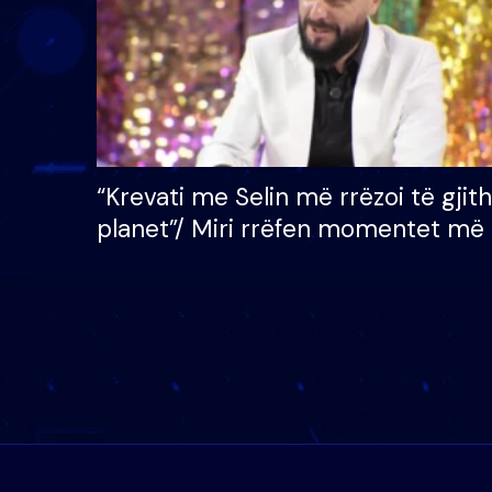
“Krevati me Selin më rrëzoi të gjit
planet”/ Miri rrëfen momentet më 
bukura në shtëpinë e BB VIP: Do 
mungojë zilja e mëngjesit kur…