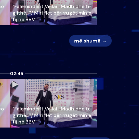
ço
"Faleminderit Vëllai i Madh dhe të
gjithë…"/ Miri flet për rrugëtimin e
tij në BBV
më shumë →
02:45
ço
"Faleminderit Vëllai i Madh dhe të
gjithë…"/ Miri flet për rrugëtimin e
tij në BBV