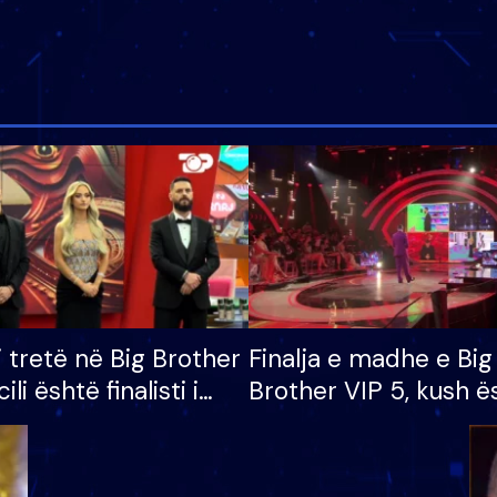
i tretë në Big Brother
Finalja e madhe e Big
cili është finalisti i
Brother VIP 5, kush ë
 që lë shtëpinë
banori i parë që lë sh
dhe humb mundësinë
të fituar çmimin e m