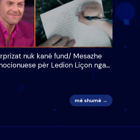
rprizat nuk kanë fund/ Mesazhe
ocionuese për Ledion Liçon nga
na dhe fëmijët e tij, moderatori
k i mban dot lotët: Nuk meritoj…
më shumë →