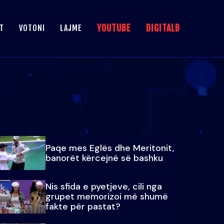
YOUTUBE
DIGITALB
T
VOTONI
LAJME
Paqe mes Eglës dhe Meritonit,
banorët kërcejnë së bashku
Nis sfida e pyetjeve, cili nga
grupet memorizoi më shumë
fakte për pastat?