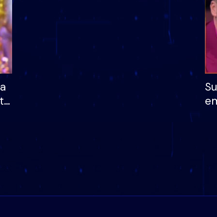
ha
Su
të
em
më
në
nu