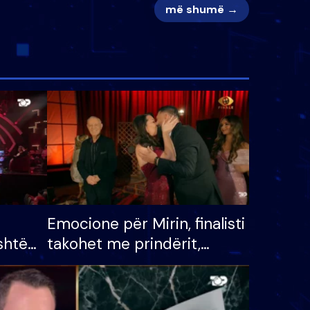
më shumë →
Emocione për Mirin, finalisti
shtë
takohet me prindërit,
tëpinë
vajzën dhe bashkëshorten:
 për
S’kemi ndonjë letër divorci
adh
apo jo?