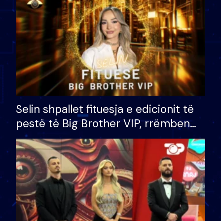
Selin shpallet fituesja e edicionit të
pestë të Big Brother VIP, rrëmben
çmimin e madh prej 100 mijë eurosh