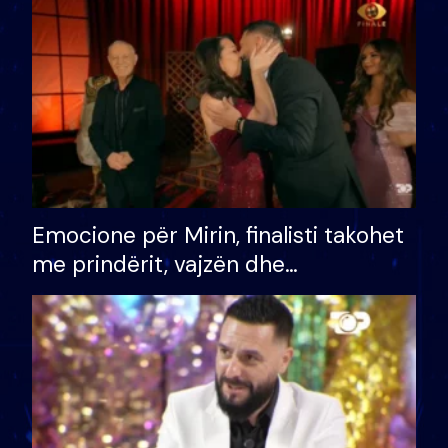
të fituar çmimin e madh
Emocione për Mirin, finalisti takohet
me prindërit, vajzën dhe
bashkëshorten: S’kemi ndonjë letër
divorci apo jo?