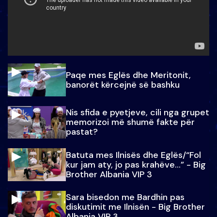
Paqe mes Eglës dhe Meritonit,
banorët kërcejnë së bashku
Nis sfida e pyetjeve, cili nga grupet
memorizoi më shumë fakte për
pastat?
Batuta mes Ilnisës dhe Eglës/“Fol
kur jam aty, jo pas krahëve…” - Big
Brother Albania VIP 3
Sara bisedon me Bardhin pas
diskutimit me Ilnisën - Big Brother
Albania VIP 3