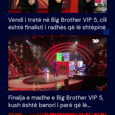
Vendi i tretë në Big Brother VIP 5, cili
është finalisti i radhës që lë shtëpinë
Finalja e madhe e Big Brother VIP 5,
kush është banori i parë që lë
shtëpinë dhe humb mundësinë për