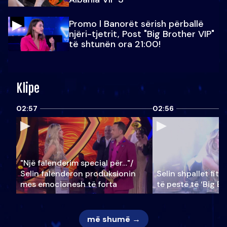
Promo l Banorët sërish përballë
njëri-tjetrit, Post "Big Brother VIP"
të shtunën ora 21:00!
Klipe
02:57
02:56
"Një falenderim special për…"/
Selin falënderon produksionin
Selin shpallet fitu
mes emocionesh të forta
të pestë të ‘Big Br
më shumë →