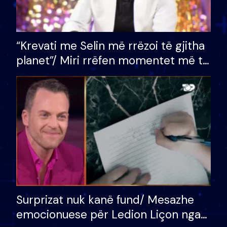
“Krevati me Selin më rrëzoi të gjitha
planet”/ Miri rrëfen momentet më të
bukura në shtëpinë e BB VIP: Do më
mungojë zilja e mëngjesit kur…
Surprizat nuk kanë fund/ Mesazhe
emocionuese për Ledion Liçon nga