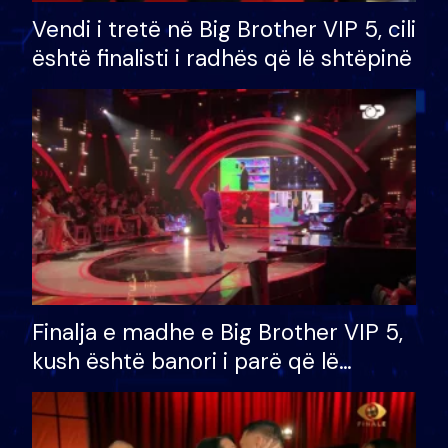
Vendi i tretë në Big Brother VIP 5, cili
është finalisti i radhës që lë shtëpinë
Finalja e madhe e Big Brother VIP 5,
kush është banori i parë që lë
shtëpinë dhe humb mundësinë për
të fituar çmimin e madh