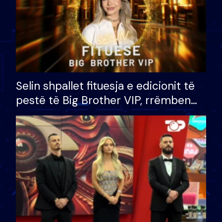
Selin shpallet fituesja e edicionit të
pestë të Big Brother VIP, rrëmben
çmimin e madh prej 100 mijë eurosh