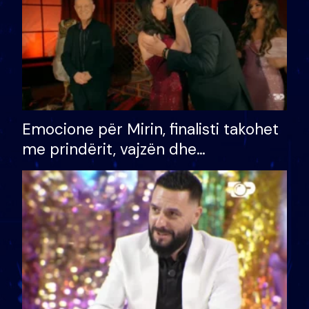
Emocione për Mirin, finalisti takohet
me prindërit, vajzën dhe
bashkëshorten: S’kemi ndonjë letër
divorci apo jo?