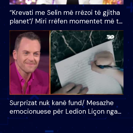
“Krevati me Selin më rrëzoi të gjitha
planet”/ Miri rrëfen momentet më të
bukura në shtëpinë e BB VIP: Do më
mungojë zilja e mëngjesit kur…
Surprizat nuk kanë fund/ Mesazhe
emocionuese për Ledion Liçon nga
nëna dhe fëmijët e tij, moderatori
nuk i mban dot lotët: Nuk meritoj…