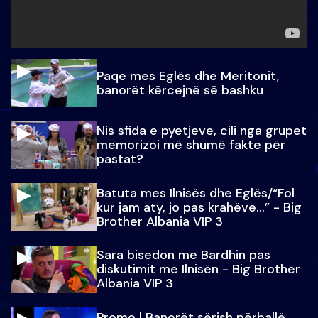
Paqe mes Eglës dhe Meritonit,
banorët kërcejnë së bashku
Nis sfida e pyetjeve, cili nga grupet
memorizoi më shumë fakte për
pastat?
Batuta mes Ilnisës dhe Eglës/“Fol
kur jam aty, jo pas krahëve…” - Big
Brother Albania VIP 3
Sara bisedon me Bardhin pas
diskutimit me Ilnisën - Big Brother
Albania VIP 3
Promo l Banorët sërish përballë