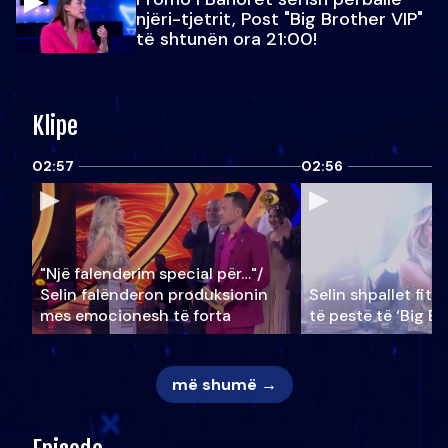
njëri-tjetrit, Post "Big Brother VIP"
të shtunën ora 21:00!
Klipe
02:57
02:56
"Një falenderim special për…"/
Selin falënderon produksionin
Selin shpallet fitu
mes emocionesh të forta
të pestë të ‘Big Br
më shumë →