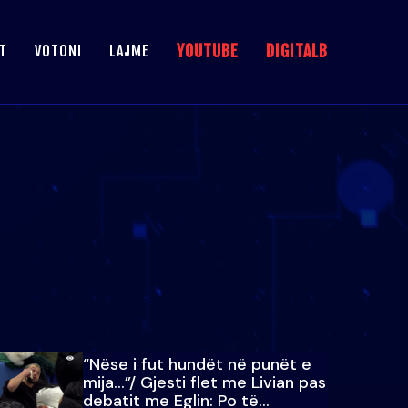
YOUTUBE
DIGITALB
T
VOTONI
LAJME
“Nëse i fut hundët në punët e
mija…”/ Gjesti flet me Livian pas
debatit me Eglin: Po të