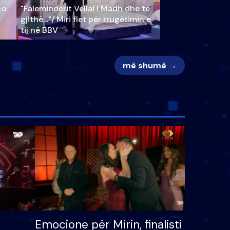
ço
"Faleminderit Vëllai i Madh dhe të
gjithë…"/ Miri flet për rrugëtimin e
tij në BBV
më shumë →
Emocione për Mirin, finalisti