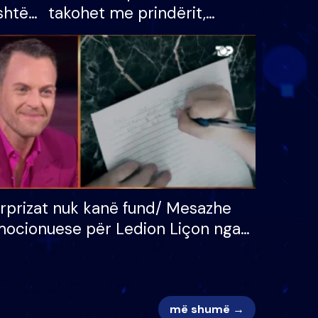
shtë
takohet me prindërit,
tëpinë
vajzën dhe bashkëshorten:
 për
S’kemi ndonjë letër divorci
adh
apo jo?
rprizat nuk kanë fund/ Mesazhe
ocionuese për Ledion Liçon nga
na dhe fëmijët e tij, moderatori
k i mban dot lotët: Nuk meritoj…
më shumë →