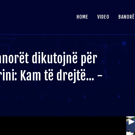
HOME
VIDEO
BANORË
anorët dikutojnë për
ni: Kam të drejtë... -