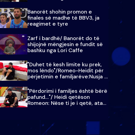
paralajmëroj
Banorët shohin promon e
finales së madhe të BBV3, ja
reagimet e tyre
Zarf i bardhë/ Banorët do të
shijojnë mëngjesin e fundit së
bashku nga Lori Caffe
"Duhet të kesh limite ku prek,
mos lëndo"/Romeo-Heidit për
përjetimin e familjarëve:Nusja e
Julit…
"Përdorimi i familjes është bërë
pafund…"/ Heidi qetëson
Romeon: Nëse ti je i qetë, ata
qetësohen