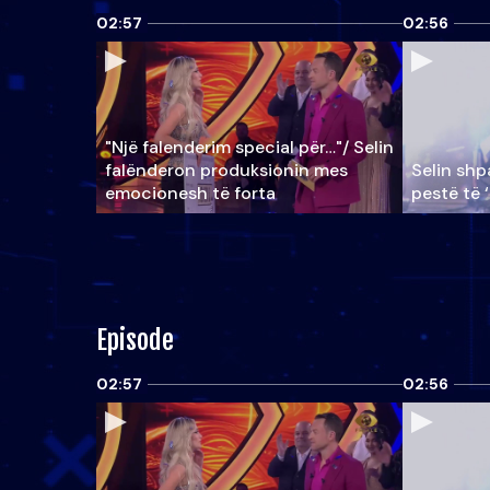
02:57
02:56
"Një falenderim special për…"/ Selin
falënderon produksionin mes
Selin shpa
emocionesh të forta
pestë të 
Episode
02:57
02:56