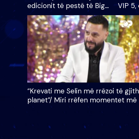
edicionit të pestë të Big
VIP 5, 
Brother VIP, rrëmben
radhës
çmimin e madh prej 100
mijë eurosh
“Krevati me Selin më rrëzoi të gjit
planet”/ Miri rrëfen momentet më 
bukura në shtëpinë e BB VIP: Do 
mungojë zilja e mëngjesit kur…