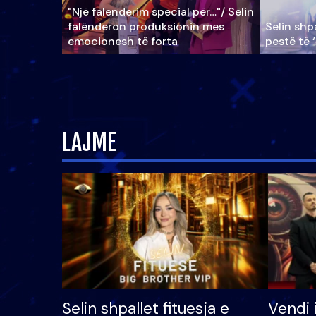
"Një falenderim special për…"/ Selin
falënderon produksionin mes
Selin shpa
emocionesh të forta
pestë të 
LAJME
Selin shpallet fituesja e
Vendi 