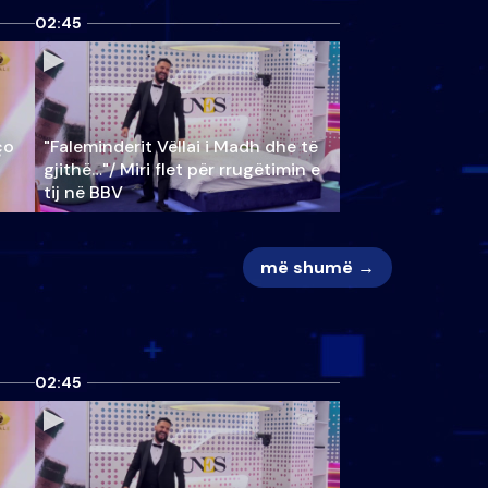
02:45
ço
"Faleminderit Vëllai i Madh dhe të
gjithë…"/ Miri flet për rrugëtimin e
tij në BBV
më shumë →
02:45