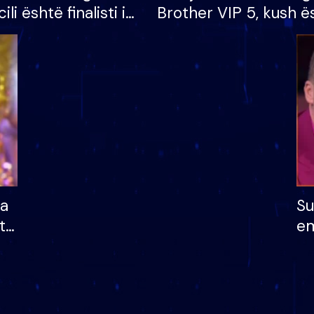
cili është finalisti i
Brother VIP 5, kush ë
 që lë shtëpinë
banori i parë që lë sh
dhe humb mundësinë
të fituar çmimin e m
ha
Su
të
em
më
në
nu