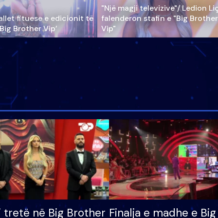
"Një magji televizive"/ Ledion Li
llet fituese e edicionit të
falenderon stafin e "Big Brother
‘Big Brother Vip’
Vip"
i tretë në Big Brother
Finalja e madhe e Big