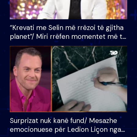
“Krevati me Selin më rrëzoi të gjitha
planet”/ Miri rrëfen momentet më të
bukura në shtëpinë e BB VIP: Do më
mungojë zilja e mëngjesit kur…
Surprizat nuk kanë fund/ Mesazhe
emocionuese për Ledion Liçon nga