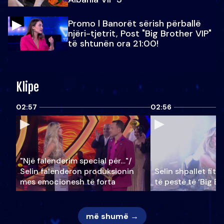
Promo l Banorët sërish përballë
njëri-tjetrit, Post "Big Brother VIP"
të shtunën ora 21:00!
Klipe
02:57
02:56
"Një falenderim special për…"/
Selin falënderon produksionin
Selin shpallet fitu
mes emocionesh të forta
të pestë të ‘Big Br
më shumë →