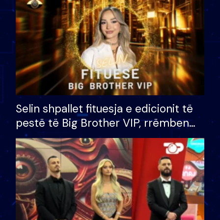
Selin shpallet fituesja e edicionit të
pestë të Big Brother VIP, rrëmben
çmimin e madh prej 100 mijë eurosh