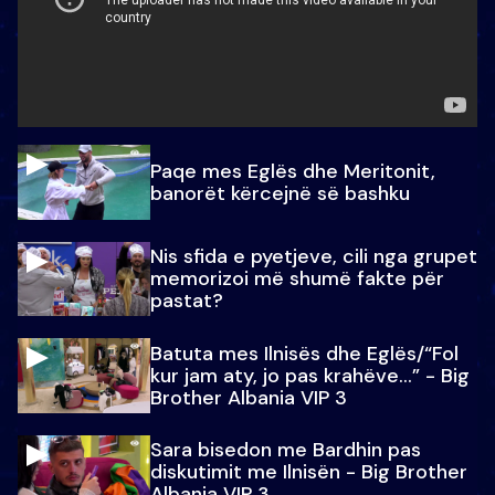
Paqe mes Eglës dhe Meritonit,
banorët kërcejnë së bashku
Nis sfida e pyetjeve, cili nga grupet
memorizoi më shumë fakte për
pastat?
Batuta mes Ilnisës dhe Eglës/“Fol
kur jam aty, jo pas krahëve…” - Big
Brother Albania VIP 3
Sara bisedon me Bardhin pas
diskutimit me Ilnisën - Big Brother
Albania VIP 3