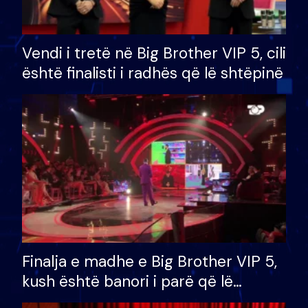
Vendi i tretë në Big Brother VIP 5, cili
është finalisti i radhës që lë shtëpinë
Finalja e madhe e Big Brother VIP 5,
kush është banori i parë që lë
shtëpinë dhe humb mundësinë për