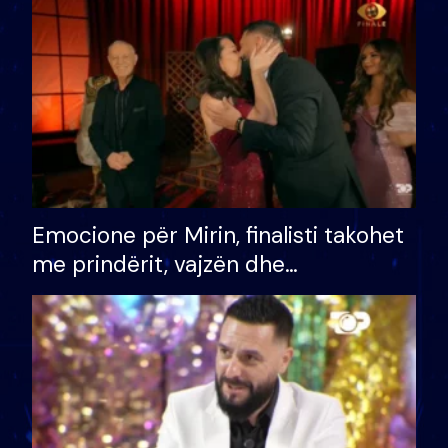
të fituar çmimin e madh
Emocione për Mirin, finalisti takohet
me prindërit, vajzën dhe
bashkëshorten: S’kemi ndonjë letër
divorci apo jo?