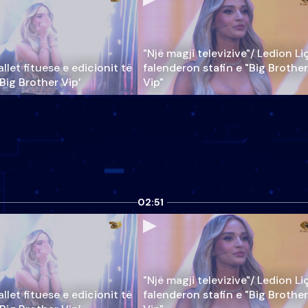
"Një magji televizive"/ Ledion Li
llet fituese e edicionit të
falenderon stafin e "Big Brother
‘Big Brother Vip’
Vip"
02:51
"Një magji televizive"/ Ledion Li
llet fituese e edicionit të
falenderon stafin e "Big Brother