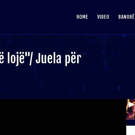
HOME
VIDEO
BANORË
ë lojë"/ Juela për