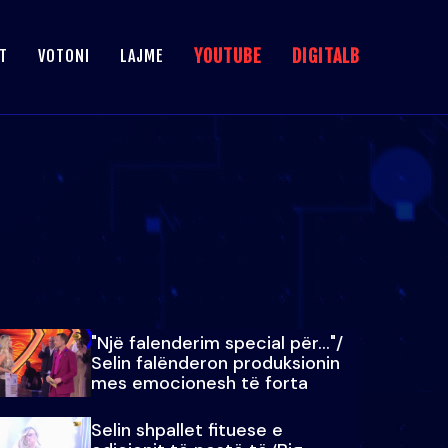
YOUTUBE
DIGITALB
T
VOTONI
LAJME
"Një falenderim special për…"/
Selin falënderon produksionin
mes emocionesh të forta
Selin shpallet fituese e