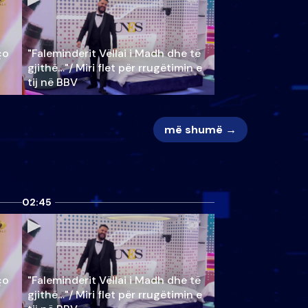
ço
"Faleminderit Vëllai i Madh dhe të
gjithë…"/ Miri flet për rrugëtimin e
tij në BBV
më shumë →
02:45
ço
"Faleminderit Vëllai i Madh dhe të
gjithë…"/ Miri flet për rrugëtimin e