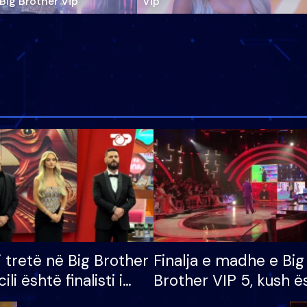
‘Big Brother Vip’
Vip"
i tretë në Big Brother
Finalja e madhe e Big
cili është finalisti i
Brother VIP 5, kush ë
 që lë shtëpinë
banori i parë që lë sh