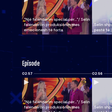
"Një falenderim special për…"/ Selin
falënderon produksionin mes
Selin shpa
emocionesh të forta
pestë të 
Episode
02:57
02:56
"Një falenderim special për…"/ Selin
falënderon produksionin mes
Selin shpa