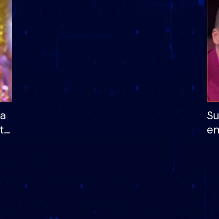
dhe humb mundësinë
të fituar çmimin e m
ha
Su
të
em
më
në
nu