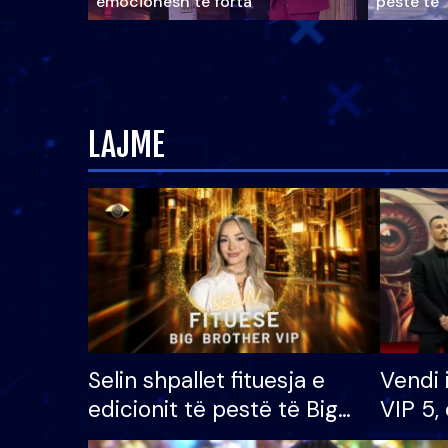
emocionesh të forta
pestë të 
LAJME
Selin shpallet fituesja e
Vendi 
edicionit të pestë të Big
VIP 5, 
Brother VIP, rrëmben
radhës