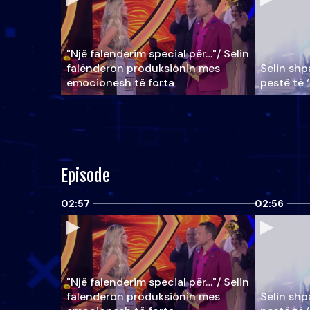
"Një falenderim special për…"/ Selin
falënderon produksionin mes
Selin shpa
emocionesh të forta
pestë të 
Episode
02:57
02:56
"Një falenderim special për…"/ Selin
falënderon produksionin mes
Selin shpa