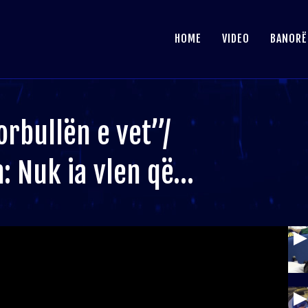
HOME
VIDEO
BANORË
orbullën e vet”/
n: Nuk ia vlen që…