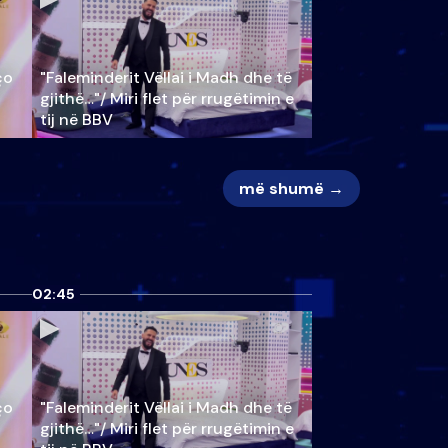
ço
"Faleminderit Vëllai i Madh dhe të
gjithë…"/ Miri flet për rrugëtimin e
tij në BBV
më shumë →
02:45
ço
"Faleminderit Vëllai i Madh dhe të
gjithë…"/ Miri flet për rrugëtimin e