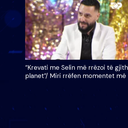
çmimin e madh prej 100
mijë eurosh
“Krevati me Selin më rrëzoi të gjit
planet”/ Miri rrëfen momentet më 
bukura në shtëpinë e BB VIP: Do 
mungojë zilja e mëngjesit kur…