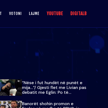
YOUTUBE
DIGITALB
T
VOTONI
LAJME
“Nëse i fut hundët në punët e
mija…”/ Gjesti flet me Livian pas
debatit me Eglin: Po të
paralajmëroj
Banorët shohin promon e