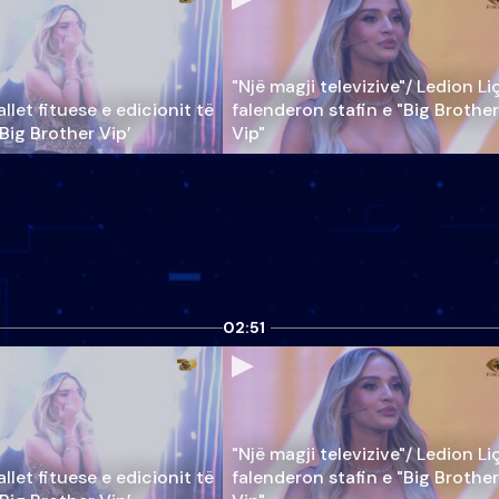
"Një magji televizive"/ Ledion Li
llet fituese e edicionit të
falenderon stafin e "Big Brother
‘Big Brother Vip’
Vip"
02:51
"Një magji televizive"/ Ledion Li
llet fituese e edicionit të
falenderon stafin e "Big Brother