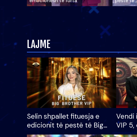
emocionesh të forta
pestë të 
LAJME
Selin shpallet fituesja e
Vendi 
edicionit të pestë të Big
VIP 5, 
Brother VIP, rrëmben
radhës