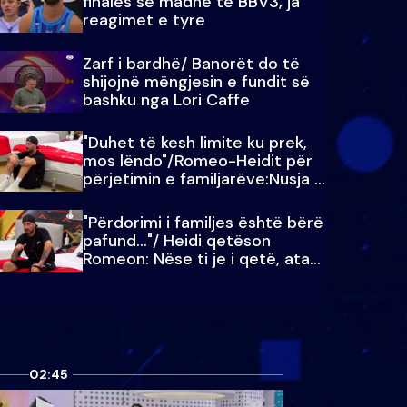
finales së madhe të BBV3, ja
reagimet e tyre
Zarf i bardhë/ Banorët do të
shijojnë mëngjesin e fundit së
bashku nga Lori Caffe
"Duhet të kesh limite ku prek,
mos lëndo"/Romeo-Heidit për
përjetimin e familjarëve:Nusja e
Julit…
"Përdorimi i familjes është bërë
pafund…"/ Heidi qetëson
Romeon: Nëse ti je i qetë, ata
qetësohen
02:45