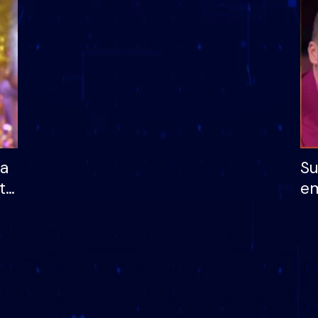
dhe humb mundësinë
të fituar çmimin e m
ha
Su
të
em
më
në
nu