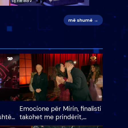
tij në BBV
më shumë →
Emocione për Mirin, finalisti
shtë
takohet me prindërit,
tëpinë
vajzën dhe bashkëshorten: