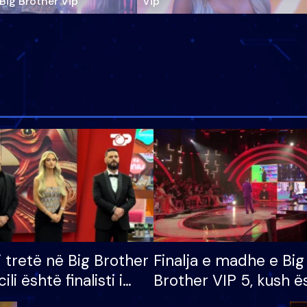
‘Big Brother Vip’
Vip"
i tretë në Big Brother
Finalja e madhe e Big
cili është finalisti i
Brother VIP 5, kush ë
 që lë shtëpinë
banori i parë që lë sh