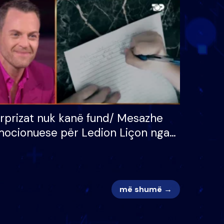
 për
S’kemi ndonjë letër divorci
adh
apo jo?
rprizat nuk kanë fund/ Mesazhe
ocionuese për Ledion Liçon nga
na dhe fëmijët e tij, moderatori
k i mban dot lotët: Nuk meritoj…
më shumë →