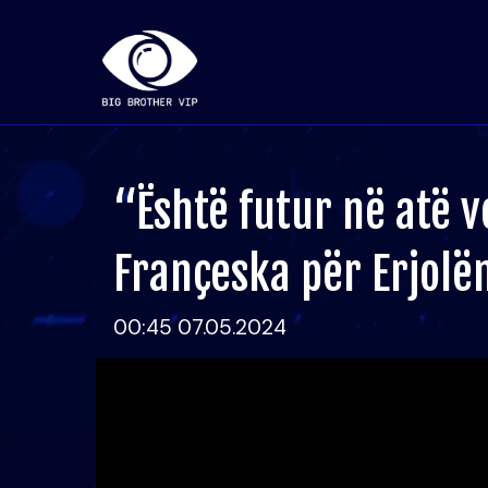
“Është futur në atë v
Françeska për Erjolë
00:45 07.05.2024