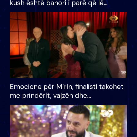
kush është banori i parë që lë
shtëpinë dhe humb mundësinë për
të fituar çmimin e madh
Emocione për Mirin, finalisti takohet
me prindërit, vajzën dhe
bashkëshorten: S’kemi ndonjë letër
divorci apo jo?