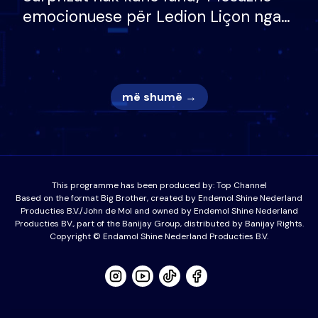
emocionuese për Ledion Liçon nga
nëna dhe fëmijët e tij, moderatori
nuk i mban dot lotët: Nuk meritoj…
më shumë →
This programme has been produced by:
Top Channel
Based on the format Big Brother, created by Endemol Shine Nederland
Producties B.V./John de Mol and owned by Endemol Shine Nederland
Producties BV., part of the Banijay Group, distributed by Banijay Rights.
Copyright © Endamol Shine Nederland Producties B.V.