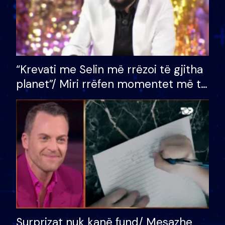
“Krevati me Selin më rrëzoi të gjitha
planet”/ Miri rrëfen momentet më të
bukura në shtëpinë e BB VIP: Do më
mungojë zilja e mëngjesit kur…
Surprizat nuk kanë fund/ Mesazhe