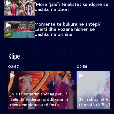
"Mora fjalë"/ Finalistët këndojnë së
bashku në oborr
Momente të bukura në shtëpi/
Laerti dhe Rozana hidhen së
bashku në pishinë
Klipe
02:57
02:56
"Një falenderim special për…"/
Selin falënderon produksionin
Selin shpallet fitu
mes emocionesh të forta
të pestë të ‘Big Br