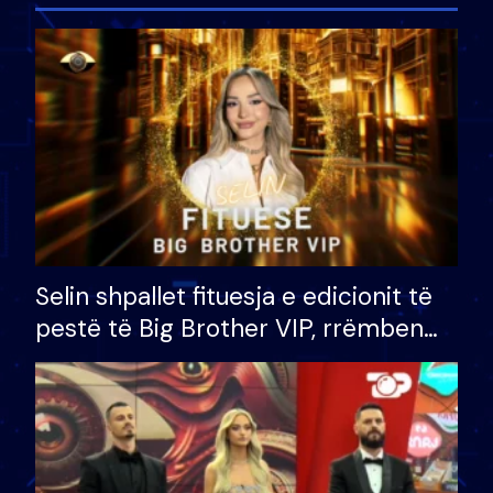
Selin shpallet fituesja e edicionit të
pestë të Big Brother VIP, rrëmben
çmimin e madh prej 100 mijë eurosh