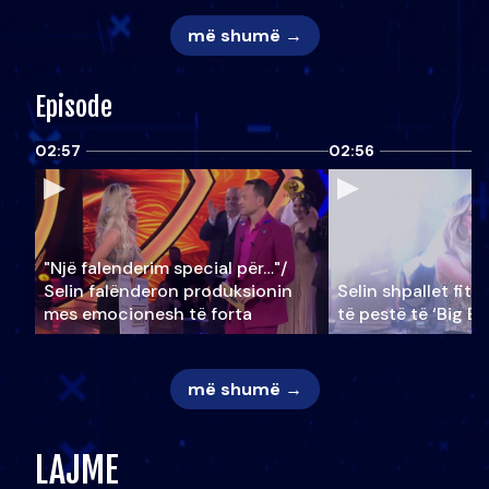
më shumë →
Episode
02:57
02:56
"Një falenderim special për…"/
Selin falënderon produksionin
Selin shpallet fitu
mes emocionesh të forta
të pestë të ‘Big Br
më shumë →
LAJME