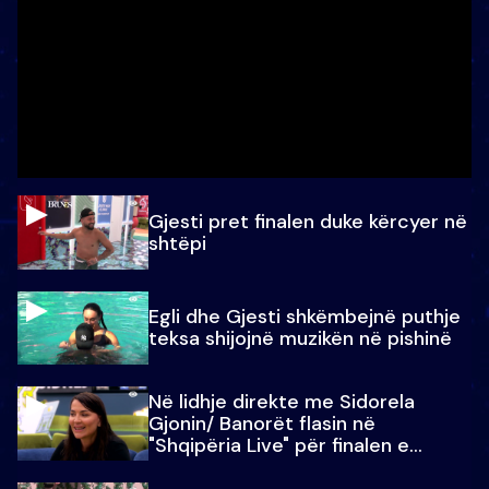
Gjesti pret finalen duke kërcyer në
shtëpi
Egli dhe Gjesti shkëmbejnë puthje
teksa shijojnë muzikën në pishinë
Në lidhje direkte me Sidorela
Gjonin/ Banorët flasin në
"Shqipëria Live" për finalen e
madhe