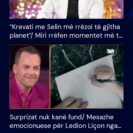
“Krevati me Selin më rrëzoi të gjitha
planet”/ Miri rrëfen momentet më të
bukura në shtëpinë e BB VIP: Do më
mungojë zilja e mëngjesit kur…
Surprizat nuk kanë fund/ Mesazhe
emocionuese për Ledion Liçon nga