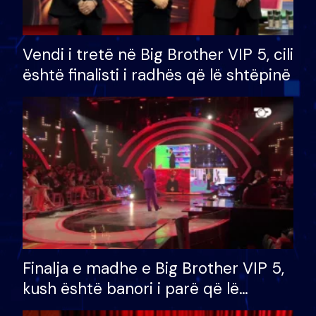
Vendi i tretë në Big Brother VIP 5, cili
është finalisti i radhës që lë shtëpinë
Finalja e madhe e Big Brother VIP 5,
kush është banori i parë që lë
shtëpinë dhe humb mundësinë për