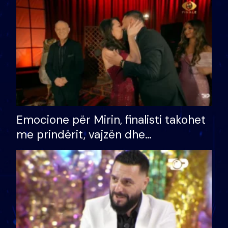
të fituar çmimin e madh
Emocione për Mirin, finalisti takohet
me prindërit, vajzën dhe
bashkëshorten: S’kemi ndonjë letër
divorci apo jo?