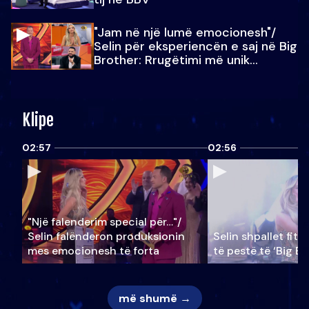
"Jam në një lumë emocionesh"/
Selin për eksperiencën e saj në Big
Brother: Rrugëtimi më unik…
Klipe
02:57
02:56
"Një falenderim special për…"/
Selin falënderon produksionin
Selin shpallet fitu
mes emocionesh të forta
të pestë të ‘Big Br
më shumë →