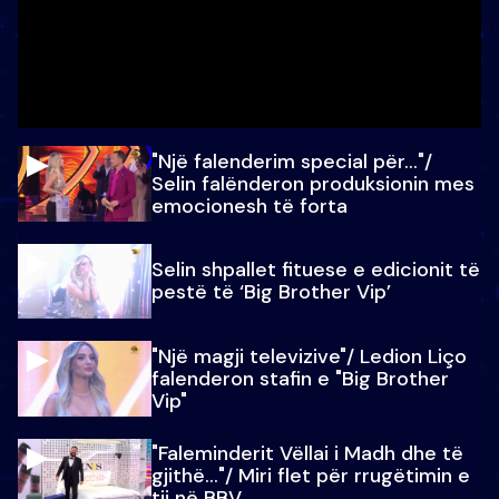
"Një falenderim special për…"/
Selin falënderon produksionin mes
emocionesh të forta
Selin shpallet fituese e edicionit të
pestë të ‘Big Brother Vip’
"Një magji televizive"/ Ledion Liço
falenderon stafin e "Big Brother
Vip"
"Faleminderit Vëllai i Madh dhe të
gjithë…"/ Miri flet për rrugëtimin e
tij në BBV