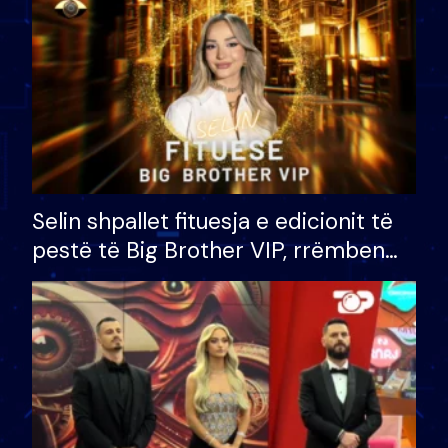
Selin shpallet fituesja e edicionit të
pestë të Big Brother VIP, rrëmben
çmimin e madh prej 100 mijë eurosh