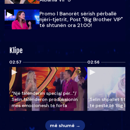
Promo l Banorët sërish përballë
njëri-tjetrit, Post "Big Brother VIP"
të shtunën ora 21:00!
Klipe
02:57
02:56
"Një falenderim special për…"/
Selin falënderon produksionin
Selin shpallet fitu
mes emocionesh të forta
të pestë të ‘Big Br
më shumë →