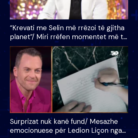
“Krevati me Selin më rrëzoi të gjitha
planet”/ Miri rrëfen momentet më të
bukura në shtëpinë e BB VIP: Do më
mungojë zilja e mëngjesit kur…
Surprizat nuk kanë fund/ Mesazhe
emocionuese për Ledion Liçon nga