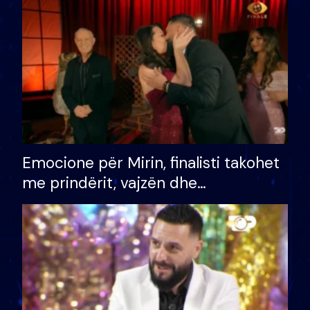
të fituar çmimin e madh
Emocione për Mirin, finalisti takohet
me prindërit, vajzën dhe
bashkëshorten: S’kemi ndonjë letër
divorci apo jo?