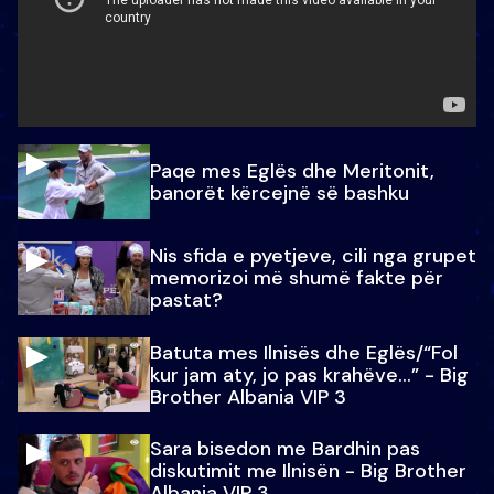
Paqe mes Eglës dhe Meritonit,
banorët kërcejnë së bashku
Nis sfida e pyetjeve, cili nga grupet
memorizoi më shumë fakte për
pastat?
Batuta mes Ilnisës dhe Eglës/“Fol
kur jam aty, jo pas krahëve…” - Big
Brother Albania VIP 3
Sara bisedon me Bardhin pas
diskutimit me Ilnisën - Big Brother
Albania VIP 3