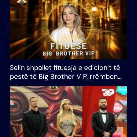
Selin shpallet fituesja e edicionit të
pestë të Big Brother VIP, rrëmben
çmimin e madh prej 100 mijë eurosh