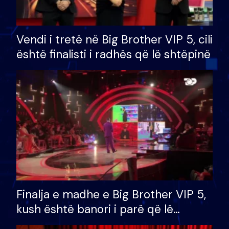
Vendi i tretë në Big Brother VIP 5, cili
është finalisti i radhës që lë shtëpinë
Finalja e madhe e Big Brother VIP 5,
kush është banori i parë që lë
shtëpinë dhe humb mundësinë për