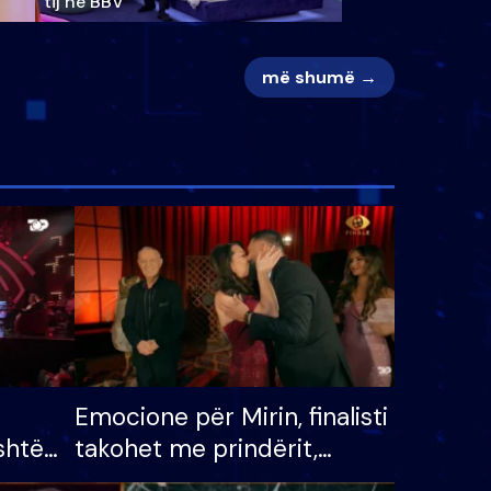
tij në BBV
më shumë →
Emocione për Mirin, finalisti
shtë
takohet me prindërit,
tëpinë
vajzën dhe bashkëshorten: