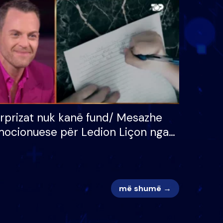
 për
S’kemi ndonjë letër divorci
adh
apo jo?
rprizat nuk kanë fund/ Mesazhe
ocionuese për Ledion Liçon nga
na dhe fëmijët e tij, moderatori
k i mban dot lotët: Nuk meritoj…
më shumë →