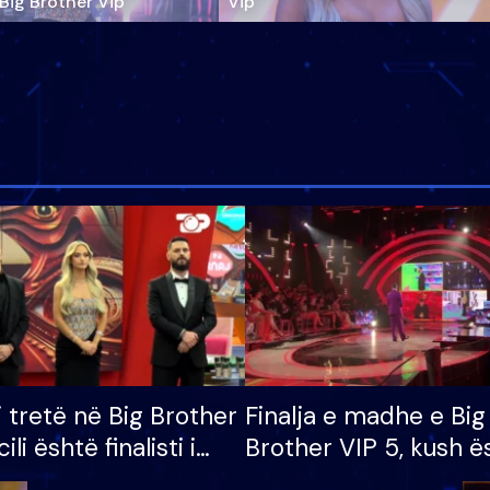
‘Big Brother Vip’
Vip"
i tretë në Big Brother
Finalja e madhe e Big
cili është finalisti i
Brother VIP 5, kush ë
 që lë shtëpinë
banori i parë që lë sh