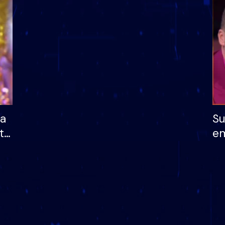
dhe humb mundësinë
të fituar çmimin e m
ha
Su
të
em
më
në
nu