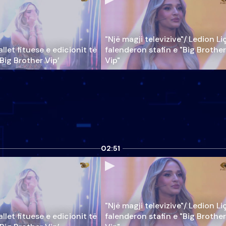
"Një magji televizive"/ Ledion Li
llet fituese e edicionit të
falenderon stafin e "Big Brother
‘Big Brother Vip’
Vip"
02:51
"Një magji televizive"/ Ledion Li
llet fituese e edicionit të
falenderon stafin e "Big Brother