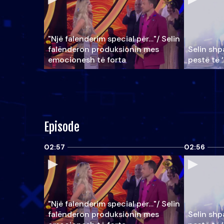
"Një falenderim special për…"/ Selin
falënderon produksionin mes
Selin shpa
emocionesh të forta
pestë të 
Episode
02:57
02:56
"Një falenderim special për…"/ Selin
falënderon produksionin mes
Selin shpa