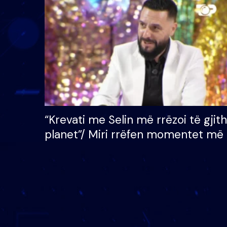
çmimin e madh prej 100
mijë eurosh
“Krevati me Selin më rrëzoi të gjit
planet”/ Miri rrëfen momentet më 
bukura në shtëpinë e BB VIP: Do 
mungojë zilja e mëngjesit kur…