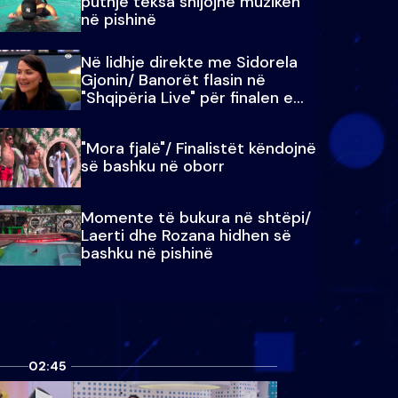
puthje teksa shijojnë muzikën
në pishinë
Në lidhje direkte me Sidorela
Gjonin/ Banorët flasin në
"Shqipëria Live" për finalen e
madhe
"Mora fjalë"/ Finalistët këndojnë
së bashku në oborr
Momente të bukura në shtëpi/
Laerti dhe Rozana hidhen së
bashku në pishinë
02:45