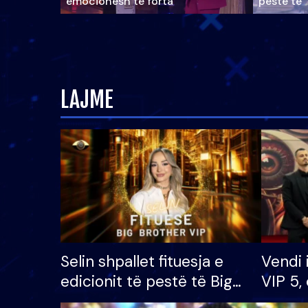
emocionesh të forta
pestë të 
LAJME
Selin shpallet fituesja e
Vendi 
edicionit të pestë të Big
VIP 5, 
Brother VIP, rrëmben
radhës