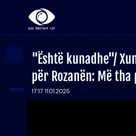
"Është kunadhe"/ Xu
për Rozanën: Më tha 
17:17 11.01.2025