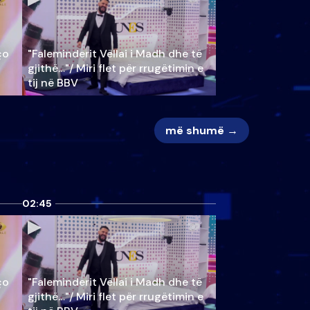
ço
"Faleminderit Vëllai i Madh dhe të
gjithë…"/ Miri flet për rrugëtimin e
tij në BBV
më shumë →
02:45
ço
"Faleminderit Vëllai i Madh dhe të
gjithë…"/ Miri flet për rrugëtimin e