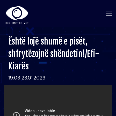
Është lojë shumë e pisët,
shfrytëzojnë shëndetin!/Efi-
Kiarës
19:03 23.01.2023