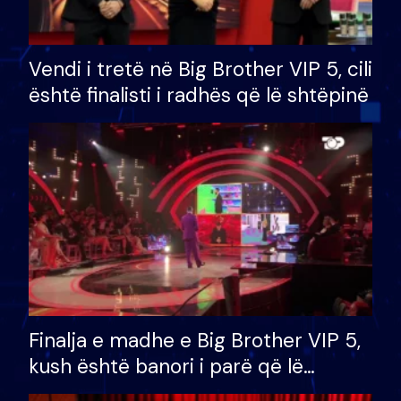
Vendi i tretë në Big Brother VIP 5, cili
është finalisti i radhës që lë shtëpinë
Finalja e madhe e Big Brother VIP 5,
kush është banori i parë që lë
shtëpinë dhe humb mundësinë për