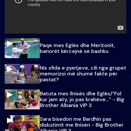
Paqe mes Eglës dhe Meritonit,
banorët kërcejnë së bashku
Nis sfida e pyetjeve, cili nga grupet
memorizoi më shumë fakte për
pastat?
Batuta mes Ilnisës dhe Eglës/“Fol
kur jam aty, jo pas krahëve…” - Big
Brother Albania VIP 3
Sara bisedon me Bardhin pas
diskutimit me Ilnisën - Big Brother
Albania VIP 3