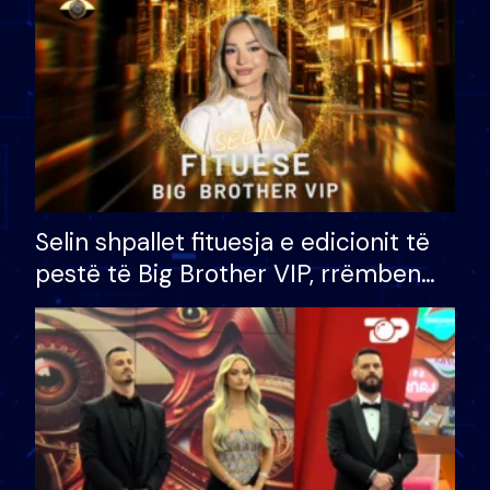
Selin shpallet fituesja e edicionit të
pestë të Big Brother VIP, rrëmben
çmimin e madh prej 100 mijë eurosh