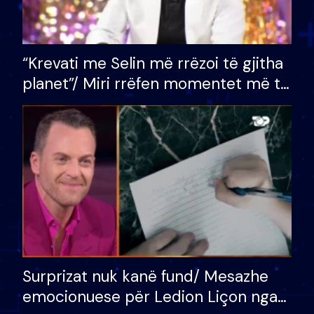
“Krevati me Selin më rrëzoi të gjitha
planet”/ Miri rrëfen momentet më të
bukura në shtëpinë e BB VIP: Do më
mungojë zilja e mëngjesit kur…
Surprizat nuk kanë fund/ Mesazhe
emocionuese për Ledion Liçon nga