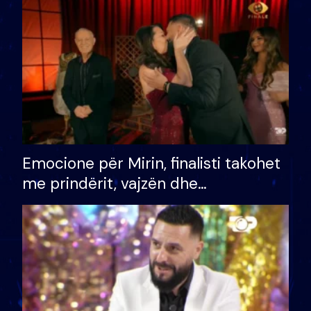
të fituar çmimin e madh
Emocione për Mirin, finalisti takohet
me prindërit, vajzën dhe
bashkëshorten: S’kemi ndonjë letër
divorci apo jo?