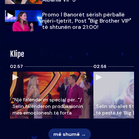
Promo l Banorët sërish përballë
njëri-tjetrit, Post "Big Brother VIP"
të shtunën ora 21:00!
Klipe
02:57
02:56
"Një falenderim special për…"/
Selin falënderon produksionin
Selin shpallet fitu
mes emocionesh të forta
të pestë të ‘Big Br
më shumë →