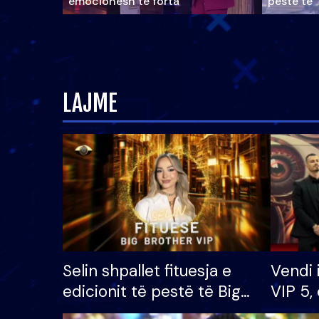
emocionesh të forta
pestë të 
LAJME
Selin shpallet fituesja e
Vendi 
edicionit të pestë të Big
VIP 5, 
Brother VIP, rrëmben
radhës