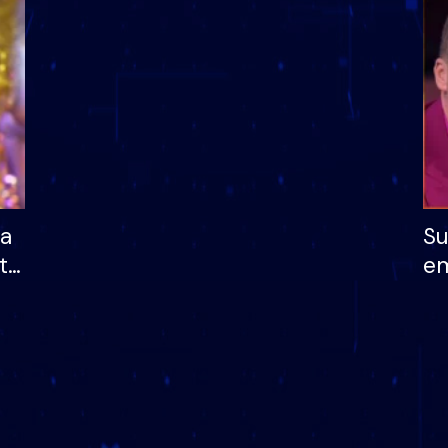
dhe humb mundësinë
të fituar çmimin e m
ha
Su
të
em
më
në
nu