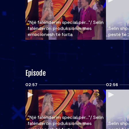
"Një falenderim special për…"/ Selin
falënderon produksionin mes
Selin shpa
emocionesh të forta
pestë të 
Episode
02:57
02:56
"Një falenderim special për…"/ Selin
falënderon produksionin mes
Selin shpa