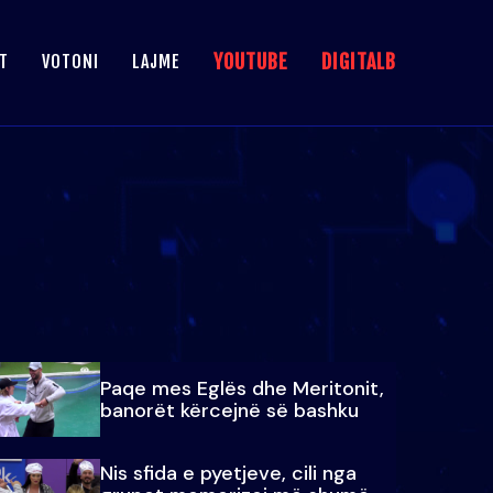
YOUTUBE
DIGITALB
T
VOTONI
LAJME
Paqe mes Eglës dhe Meritonit,
banorët kërcejnë së bashku
Nis sfida e pyetjeve, cili nga