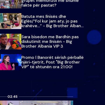
grupet memorizoi më shumë
fakte për pastat?
Batuta mes Ilnisës dhe
Eglës/“Fol kur jam aty, jo pas
krahëve…” - Big Brother Albania
VIP 3
Sara bisedon me Bardhin pas
diskutimit me Ilnisën - Big
Brother Albania VIP 3
Promo l Banorët sërish përballë
njëri-tjetrit, Post "Big Brother
VIP" të shtunën ora 21:00!
02:45