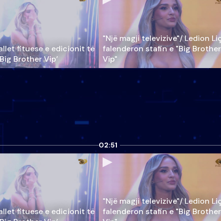
"Një magji televizive"/ Ledion Li
llet fituese e edicionit të
falenderon stafin e "Big Brother
‘Big Brother Vip’
Vip"
02:51
"Një magji televizive"/ Ledion Li
llet fituese e edicionit të
falenderon stafin e "Big Brother