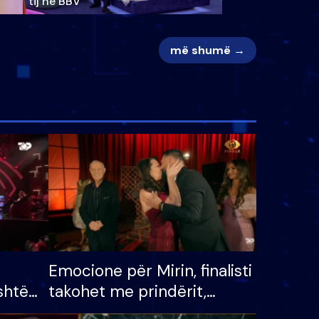
tij në BBV
më shumë →
Emocione për Mirin, finalisti
shtë
takohet me prindërit,
tëpinë
vajzën dhe bashkëshorten: