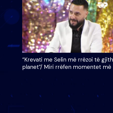
çmimin e madh prej 100
mijë eurosh
“Krevati me Selin më rrëzoi të gjit
planet”/ Miri rrëfen momentet më 
bukura në shtëpinë e BB VIP: Do 
mungojë zilja e mëngjesit kur…