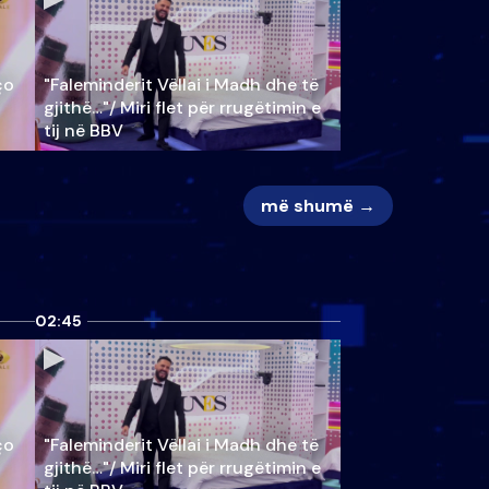
ço
"Faleminderit Vëllai i Madh dhe të
gjithë…"/ Miri flet për rrugëtimin e
tij në BBV
më shumë →
02:45
ço
"Faleminderit Vëllai i Madh dhe të
gjithë…"/ Miri flet për rrugëtimin e