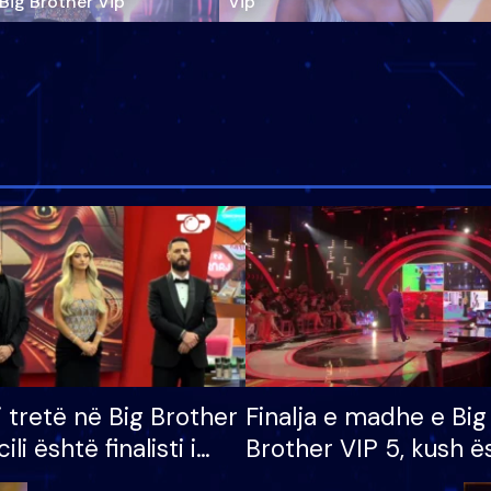
‘Big Brother Vip’
Vip"
i tretë në Big Brother
Finalja e madhe e Big
cili është finalisti i
Brother VIP 5, kush ë
 që lë shtëpinë
banori i parë që lë sh