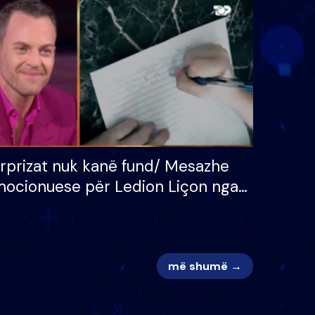
 për
S’kemi ndonjë letër divorci
adh
apo jo?
rprizat nuk kanë fund/ Mesazhe
ocionuese për Ledion Liçon nga
na dhe fëmijët e tij, moderatori
k i mban dot lotët: Nuk meritoj…
më shumë →