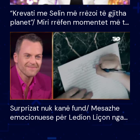
“Krevati me Selin më rrëzoi të gjitha
planet”/ Miri rrëfen momentet më të
bukura në shtëpinë e BB VIP: Do më
mungojë zilja e mëngjesit kur…
Surprizat nuk kanë fund/ Mesazhe
emocionuese për Ledion Liçon nga
nëna dhe fëmijët e tij, moderatori
nuk i mban dot lotët: Nuk meritoj…