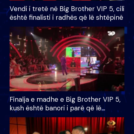
Vendi i tretë në Big Brother VIP 5, cili
është finalisti i radhës që lë shtëpinë
Finalja e madhe e Big Brother VIP 5,
kush është banori i parë që lë
shtëpinë dhe humb mundësinë për
të fituar çmimin e madh