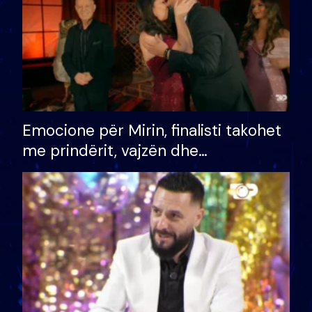
Emocione për Mirin, finalisti takohet
me prindërit, vajzën dhe
bashkëshorten: S’kemi ndonjë letër
divorci apo jo?