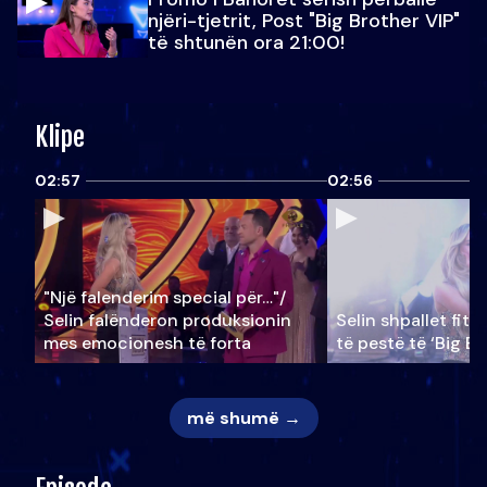
njëri-tjetrit, Post "Big Brother VIP"
të shtunën ora 21:00!
Klipe
02:57
02:56
"Një falenderim special për…"/
Selin falënderon produksionin
Selin shpallet fitu
mes emocionesh të forta
të pestë të ‘Big Br
më shumë →