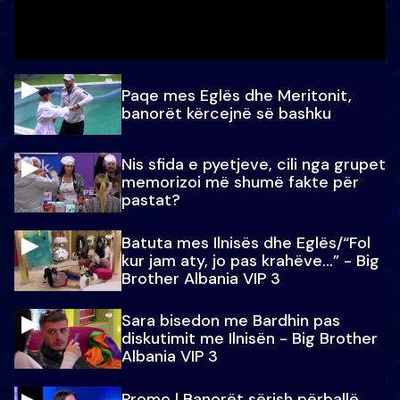
Paqe mes Eglës dhe Meritonit,
banorët kërcejnë së bashku
Nis sfida e pyetjeve, cili nga grupet
memorizoi më shumë fakte për
pastat?
Batuta mes Ilnisës dhe Eglës/“Fol
kur jam aty, jo pas krahëve…” - Big
Brother Albania VIP 3
Sara bisedon me Bardhin pas
diskutimit me Ilnisën - Big Brother
Albania VIP 3
Promo l Banorët sërish përballë