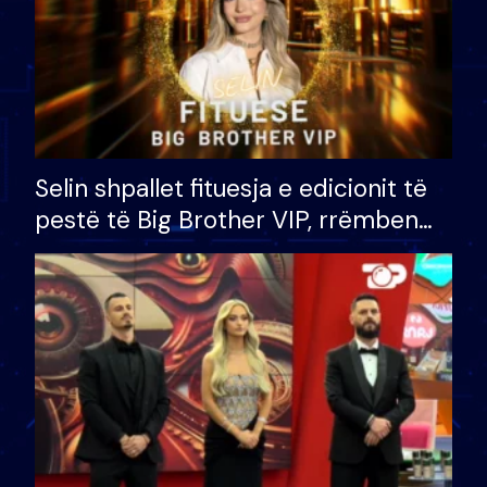
Selin shpallet fituesja e edicionit të
pestë të Big Brother VIP, rrëmben
çmimin e madh prej 100 mijë eurosh