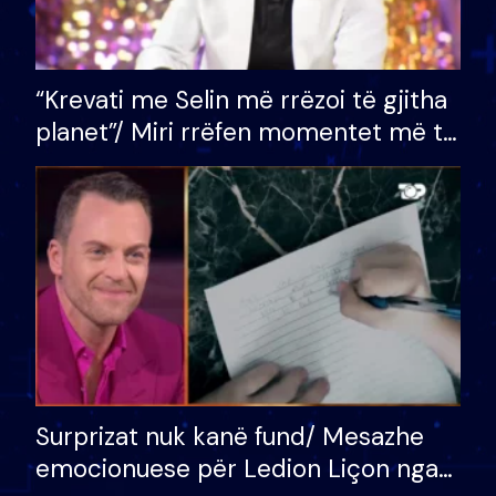
“Krevati me Selin më rrëzoi të gjitha
planet”/ Miri rrëfen momentet më të
bukura në shtëpinë e BB VIP: Do më
mungojë zilja e mëngjesit kur…
Surprizat nuk kanë fund/ Mesazhe
emocionuese për Ledion Liçon nga