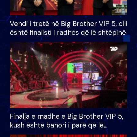
Vendi i tretë në Big Brother VIP 5, cili
është finalisti i radhës që lë shtëpinë
Finalja e madhe e Big Brother VIP 5,
kush është banori i parë që lë
shtëpinë dhe humb mundësinë për