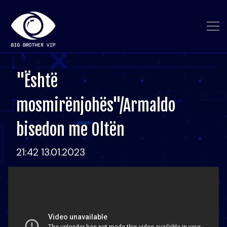
"Është
mosmirënjohës"/Armaldo
bisedon me Oltën
21:42 13.01.2023