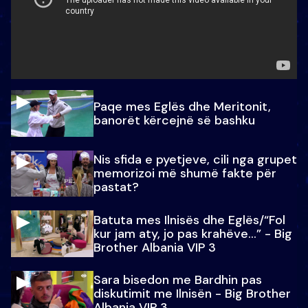
Paqe mes Eglës dhe Meritonit,
banorët kërcejnë së bashku
Nis sfida e pyetjeve, cili nga grupet
memorizoi më shumë fakte për
pastat?
Batuta mes Ilnisës dhe Eglës/“Fol
kur jam aty, jo pas krahëve…” - Big
Brother Albania VIP 3
Sara bisedon me Bardhin pas
diskutimit me Ilnisën - Big Brother
Albania VIP 3