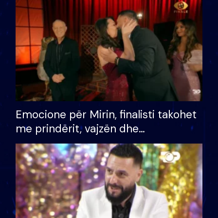
të fituar çmimin e madh
Emocione për Mirin, finalisti takohet
me prindërit, vajzën dhe
bashkëshorten: S’kemi ndonjë letër
divorci apo jo?