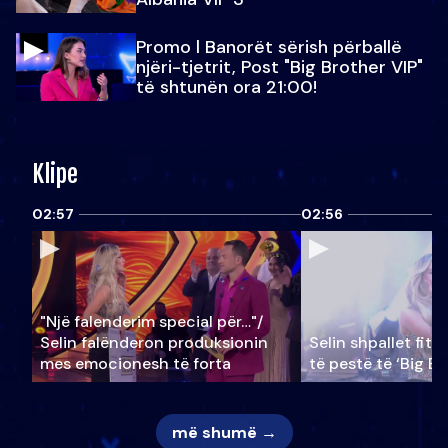
Promo l Banorët sërish përballë
njëri-tjetrit, Post "Big Brother VIP"
të shtunën ora 21:00!
Klipe
02:57
02:56
"Një falenderim special për…"/
Selin falënderon produksionin
Selin shpallet fitu
mes emocionesh të forta
të pestë të ‘Big Br
më shumë →