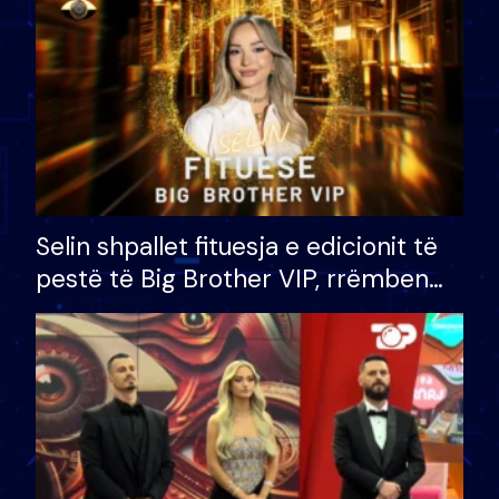
Selin shpallet fituesja e edicionit të
pestë të Big Brother VIP, rrëmben
çmimin e madh prej 100 mijë eurosh