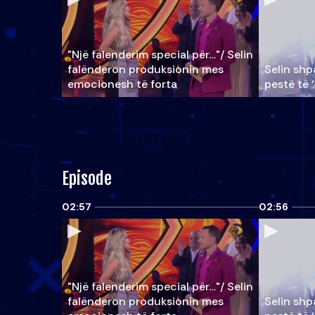
"Një falenderim special për…"/ Selin
falënderon produksionin mes
Selin shpa
emocionesh të forta
pestë të 
Episode
02:57
02:56
"Një falenderim special për…"/ Selin
falënderon produksionin mes
Selin shpa