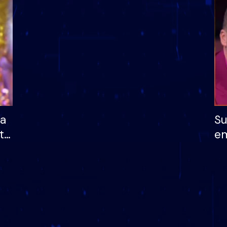
dhe humb mundësinë
të fituar çmimin e m
ha
Su
të
em
më
në
nu