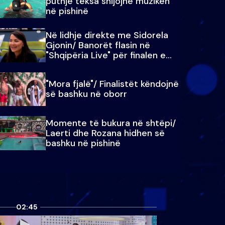
puthje teksa shijojnë muzikën
në pishinë
Në lidhje direkte me Sidorela
Gjonin/ Banorët flasin në
"Shqipëria Live" për finalen e
madhe
"Mora fjalë"/ Finalistët këndojnë
së bashku në oborr
Momente të bukura në shtëpi/
Laerti dhe Rozana hidhen së
bashku në pishinë
02:45