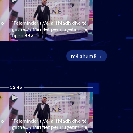
ço
"Faleminderit Vëllai i Madh dhe të
gjithë…"/ Miri flet për rrugëtimin e
tij në BBV
më shumë →
02:45
ço
"Faleminderit Vëllai i Madh dhe të
gjithë…"/ Miri flet për rrugëtimin e