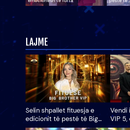
emocionesh të forta
pestë të 
LAJME
Selin shpallet fituesja e
Vendi 
edicionit të pestë të Big
VIP 5, 
Brother VIP, rrëmben
radhës