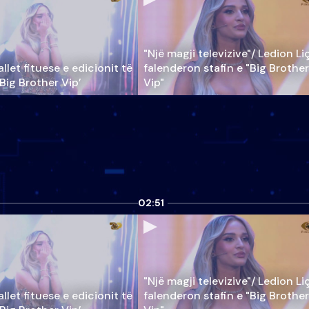
"Një magji televizive"/ Ledion Li
llet fituese e edicionit të
falenderon stafin e "Big Brother
‘Big Brother Vip’
Vip"
02:51
"Një magji televizive"/ Ledion Li
llet fituese e edicionit të
falenderon stafin e "Big Brother