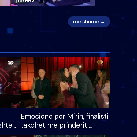
tij në BBV
më shumë →
Emocione për Mirin, finalisti
shtë
takohet me prindërit,
tëpinë
vajzën dhe bashkëshorten: