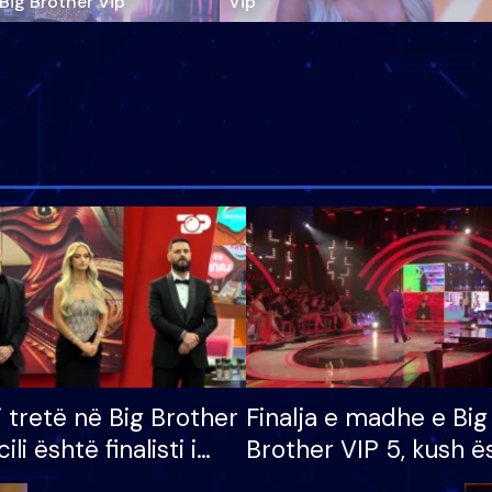
‘Big Brother Vip’
Vip"
i tretë në Big Brother
Finalja e madhe e Big
cili është finalisti i
Brother VIP 5, kush ë
 që lë shtëpinë
banori i parë që lë sh