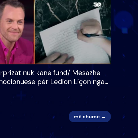
 për
S’kemi ndonjë letër divorci
adh
apo jo?
rprizat nuk kanë fund/ Mesazhe
ocionuese për Ledion Liçon nga
na dhe fëmijët e tij, moderatori
k i mban dot lotët: Nuk meritoj…
më shumë →