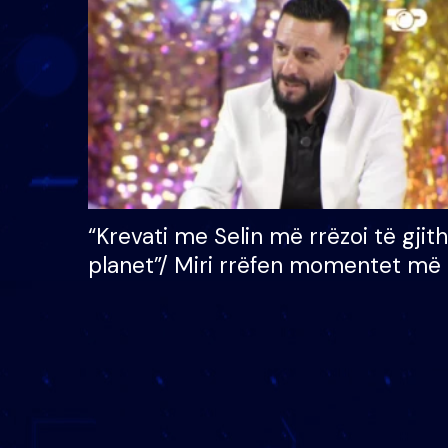
çmimin e madh prej 100
mijë eurosh
“Krevati me Selin më rrëzoi të gjit
planet”/ Miri rrëfen momentet më 
bukura në shtëpinë e BB VIP: Do 
mungojë zilja e mëngjesit kur…