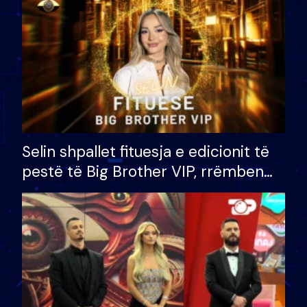
Selin shpallet fituesja e edicionit të
pestë të Big Brother VIP, rrëmben
çmimin e madh prej 100 mijë eurosh