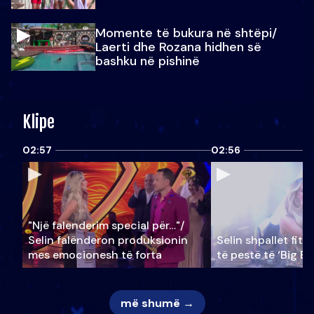
Momente të bukura në shtëpi/
Laerti dhe Rozana hidhen së
bashku në pishinë
Klipe
02:57
02:56
"Një falenderim special për…"/
Selin falënderon produksionin
Selin shpallet fitu
mes emocionesh të forta
të pestë të ‘Big Br
më shumë →