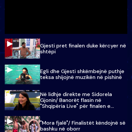
Gjesti pret finalen duke kërcyer në
shtëpi
Egli dhe Gjesti shkëmbejnë puthje
teksa shijojnë muzikën në pishinë
Në lidhje direkte me Sidorela
Gjonin/ Banorët flasin në
"Shqipëria Live" për finalen e
madhe
"Mora fjalë"/ Finalistët këndojnë së
bashku në oborr