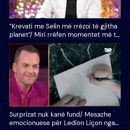
“Krevati me Selin më rrëzoi të gjitha
planet”/ Miri rrëfen momentet më të
bukura në shtëpinë e BB VIP: Do më
mungojë zilja e mëngjesit kur…
Surprizat nuk kanë fund/ Mesazhe
emocionuese për Ledion Liçon nga