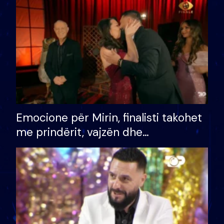
të fituar çmimin e madh
Emocione për Mirin, finalisti takohet
me prindërit, vajzën dhe
bashkëshorten: S’kemi ndonjë letër
divorci apo jo?