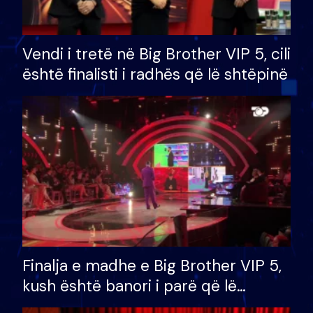
Vendi i tretë në Big Brother VIP 5, cili
është finalisti i radhës që lë shtëpinë
Finalja e madhe e Big Brother VIP 5,
kush është banori i parë që lë
shtëpinë dhe humb mundësinë për