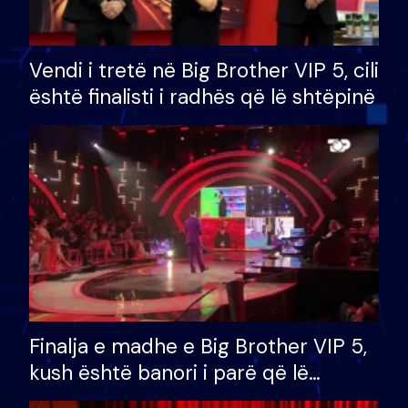
Vendi i tretë në Big Brother VIP 5, cili
është finalisti i radhës që lë shtëpinë
Finalja e madhe e Big Brother VIP 5,
kush është banori i parë që lë
shtëpinë dhe humb mundësinë për