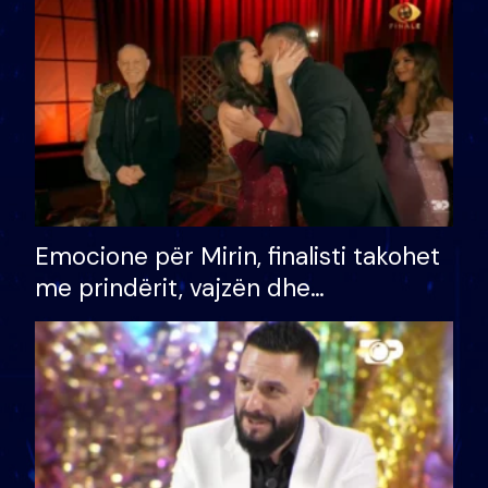
të fituar çmimin e madh
Emocione për Mirin, finalisti takohet
me prindërit, vajzën dhe
bashkëshorten: S’kemi ndonjë letër
divorci apo jo?