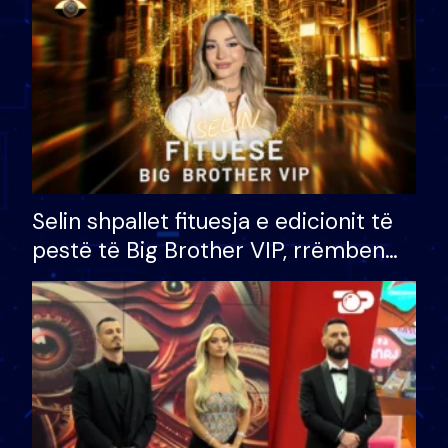
Selin shpallet fituesja e edicionit të
pestë të Big Brother VIP, rrëmben
çmimin e madh prej 100 mijë eurosh