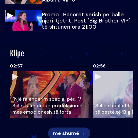
Promo l Banorët sërish përballë
njëri-tjetrit, Post "Big Brother VIP"
të shtunën ora 21:00!
Klipe
02:57
02:56
"Një falenderim special për…"/
Selin falënderon produksionin
Selin shpallet fitu
mes emocionesh të forta
të pestë të ‘Big Br
më shumë →