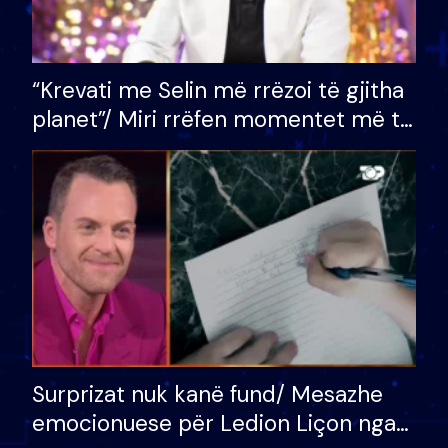
“Krevati me Selin më rrëzoi të gjitha
planet”/ Miri rrëfen momentet më të
bukura në shtëpinë e BB VIP: Do më
mungojë zilja e mëngjesit kur…
Surprizat nuk kanë fund/ Mesazhe
emocionuese për Ledion Liçon nga