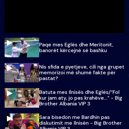
Paqe mes Eglës dhe Meritonit,
banorët kërcejnë së bashku
Nis sfida e pyetjeve, cili nga grupet
memorizoi më shumë fakte për
pastat?
Batuta mes Ilnisës dhe Eglës/“Fol
kur jam aty, jo pas krahëve…” - Big
Brother Albania VIP 3
Sara bisedon me Bardhin pas
diskutimit me Ilnisën - Big Brother
Albania VIP 3