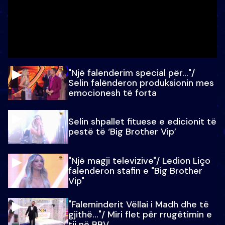
"Një falenderim special për…"/
Selin falënderon produksionin mes
emocionesh të forta
Selin shpallet fituese e edicionit të
pestë të ‘Big Brother Vip’
"Një magji televizive"/ Ledion Liço
falenderon stafin e "Big Brother
Vip"
"Faleminderit Vëllai i Madh dhe të
gjithë…"/ Miri flet për rrugëtimin e
tij në BBV