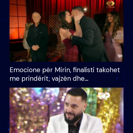
të fituar çmimin e madh
Emocione për Mirin, finalisti takohet
me prindërit, vajzën dhe
bashkëshorten: S’kemi ndonjë letër
divorci apo jo?