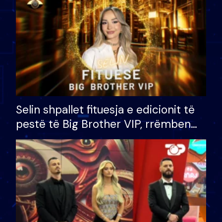
Selin shpallet fituesja e edicionit të
pestë të Big Brother VIP, rrëmben
çmimin e madh prej 100 mijë eurosh