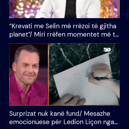
“Krevati me Selin më rrëzoi të gjitha
planet”/ Miri rrëfen momentet më të
bukura në shtëpinë e BB VIP: Do më
mungojë zilja e mëngjesit kur…
Surprizat nuk kanë fund/ Mesazhe
emocionuese për Ledion Liçon nga