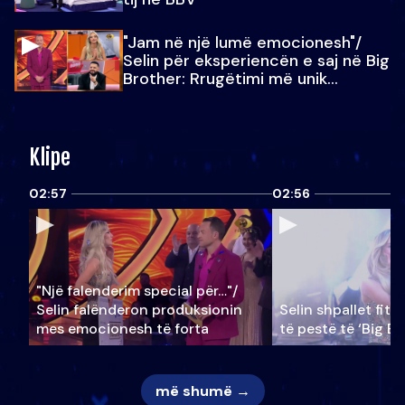
"Jam në një lumë emocionesh"/
Selin për eksperiencën e saj në Big
Brother: Rrugëtimi më unik…
Klipe
02:57
02:56
"Një falenderim special për…"/
Selin falënderon produksionin
Selin shpallet fitu
mes emocionesh të forta
të pestë të ‘Big Br
më shumë →