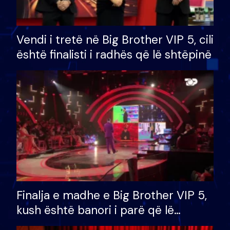
Vendi i tretë në Big Brother VIP 5, cili
është finalisti i radhës që lë shtëpinë
Finalja e madhe e Big Brother VIP 5,
kush është banori i parë që lë
shtëpinë dhe humb mundësinë për