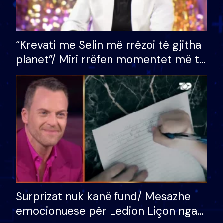
“Krevati me Selin më rrëzoi të gjitha
planet”/ Miri rrëfen momentet më të
bukura në shtëpinë e BB VIP: Do më
mungojë zilja e mëngjesit kur…
Surprizat nuk kanë fund/ Mesazhe
emocionuese për Ledion Liçon nga