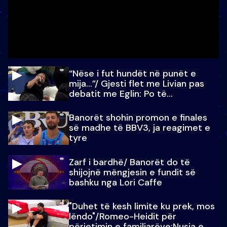
“Nëse i fut hundët në punët e
mija…”/ Gjesti flet me Livian pas
debatit me Eglin: Po të
paralajmëroj
Banorët shohin promon e finales
së madhe të BBV3, ja reagimet e
tyre
Zarf i bardhë/ Banorët do të
shijojnë mëngjesin e fundit së
bashku nga Lori Caffe
"Duhet të kesh limite ku prek, mos
lëndo"/Romeo-Heidit për
përjetimin e familjarëve:Nusja e