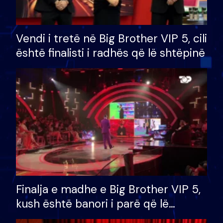
Vendi i tretë në Big Brother VIP 5, cili
është finalisti i radhës që lë shtëpinë
Finalja e madhe e Big Brother VIP 5,
kush është banori i parë që lë
shtëpinë dhe humb mundësinë për