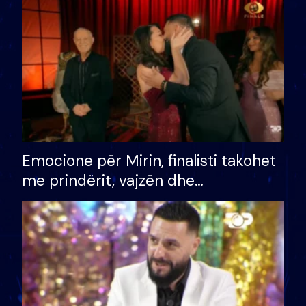
të fituar çmimin e madh
Emocione për Mirin, finalisti takohet
me prindërit, vajzën dhe
bashkëshorten: S’kemi ndonjë letër
divorci apo jo?