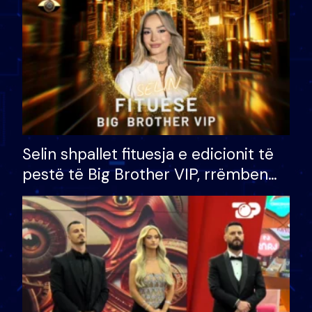
Selin shpallet fituesja e edicionit të
pestë të Big Brother VIP, rrëmben
çmimin e madh prej 100 mijë eurosh