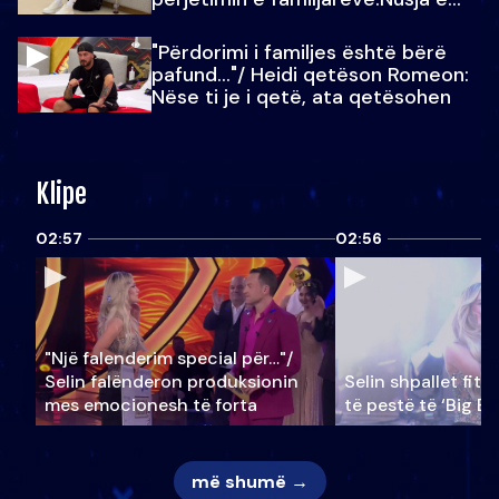
Julit…
"Përdorimi i familjes është bërë
pafund…"/ Heidi qetëson Romeon:
Nëse ti je i qetë, ata qetësohen
Klipe
02:57
02:56
"Një falenderim special për…"/
Selin falënderon produksionin
Selin shpallet fitu
mes emocionesh të forta
të pestë të ‘Big Br
më shumë →