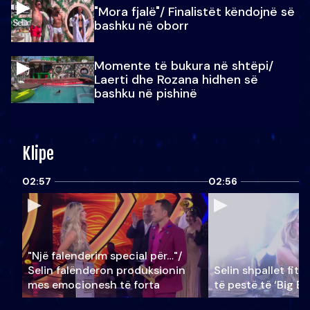
"Mora fjalë"/ Finalistët këndojnë së
bashku në oborr
Momente të bukura në shtëpi/
Laerti dhe Rozana hidhen së
bashku në pishinë
Klipe
02:57
02:56
"Një falenderim special për…"/
Selin falënderon produksionin
Selin shpallet fitu
mes emocionesh të forta
të pestë të ‘Big Br