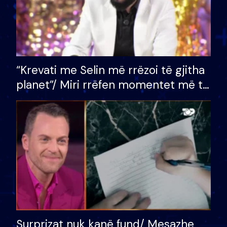
“Krevati me Selin më rrëzoi të gjitha
planet”/ Miri rrëfen momentet më të
bukura në shtëpinë e BB VIP: Do më
mungojë zilja e mëngjesit kur…
Surprizat nuk kanë fund/ Mesazhe