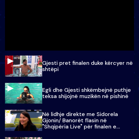
Gjesti pret finalen duke kërcyer në
shtëpi
Egli dhe Gjesti shkëmbejnë puthje
teksa shijojnë muzikën në pishinë
Në lidhje direkte me Sidorela
Gjonin/ Banorët flasin në
"Shqipëria Live" për finalen e
madhe