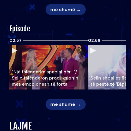
më shumë →
Episode
02:57
02:56
"Një falenderim special për…"/
Selin falënderon produksionin
Selin shpallet fitu
mes emocionesh të forta
të pestë të ‘Big Br
më shumë →
LAJME