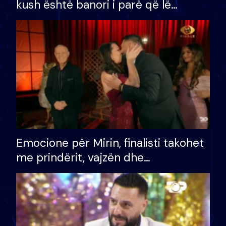
kush është banori i parë që lë
shtëpinë dhe humb mundësinë për
të fituar çmimin e madh
Emocione për Mirin, finalisti takohet
me prindërit, vajzën dhe
bashkëshorten: S’kemi ndonjë letër
divorci apo jo?