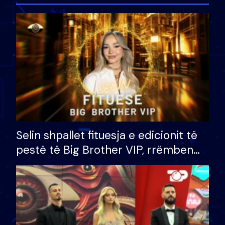
Selin shpallet fituesja e edicionit të
pestë të Big Brother VIP, rrëmben
çmimin e madh prej 100 mijë eurosh