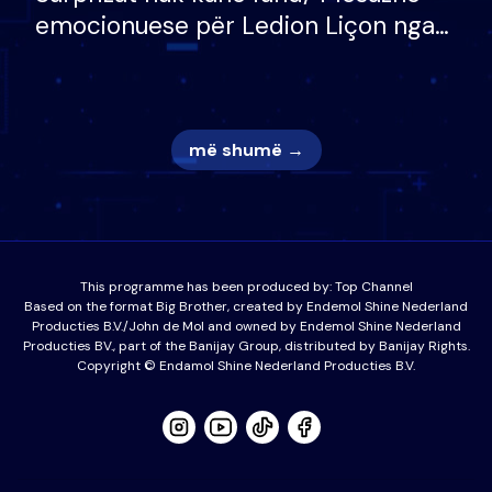
emocionuese për Ledion Liçon nga
nëna dhe fëmijët e tij, moderatori
nuk i mban dot lotët: Nuk meritoj…
më shumë →
This programme has been produced by:
Top Channel
Based on the format Big Brother, created by Endemol Shine Nederland
Producties B.V./John de Mol and owned by Endemol Shine Nederland
Producties BV., part of the Banijay Group, distributed by Banijay Rights.
Copyright © Endamol Shine Nederland Producties B.V.