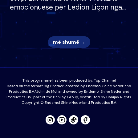
emocionuese për Ledion Liçon nga
nëna dhe fëmijët e tij, moderatori
nuk i mban dot lotët: Nuk meritoj…
më shumë →
This programme has been produced by:
Top Channel
Based on the format Big Brother, created by Endemol Shine Nederland
Producties B.V./John de Mol and owned by Endemol Shine Nederland
Producties BV., part of the Banijay Group, distributed by Banijay Rights.
Copyright © Endamol Shine Nederland Producties B.V.