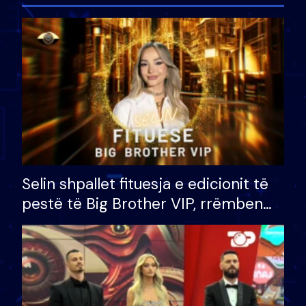
Selin shpallet fituesja e edicionit të
pestë të Big Brother VIP, rrëmben
çmimin e madh prej 100 mijë eurosh