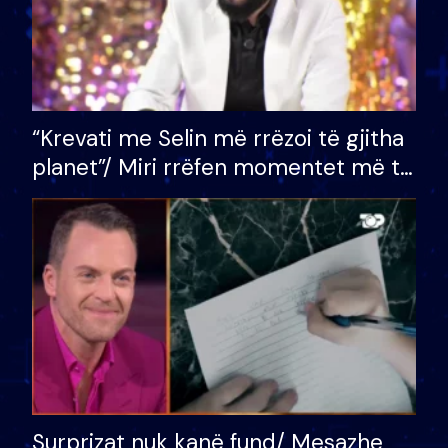
“Krevati me Selin më rrëzoi të gjitha
planet”/ Miri rrëfen momentet më të
bukura në shtëpinë e BB VIP: Do më
mungojë zilja e mëngjesit kur…
Surprizat nuk kanë fund/ Mesazhe