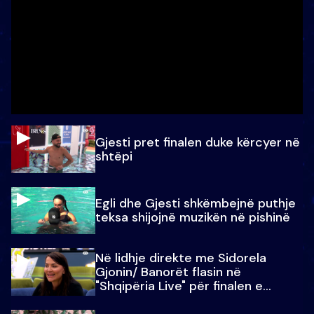
Gjesti pret finalen duke kërcyer në
shtëpi
Egli dhe Gjesti shkëmbejnë puthje
teksa shijojnë muzikën në pishinë
Në lidhje direkte me Sidorela
Gjonin/ Banorët flasin në
"Shqipëria Live" për finalen e
madhe