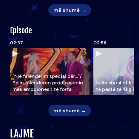
më shumë →
Episode
02:57
02:56
"Një falenderim special për…"/
Selin falënderon produksionin
Selin shpallet fitu
mes emocionesh të forta
të pestë të ‘Big Br
më shumë →
LAJME