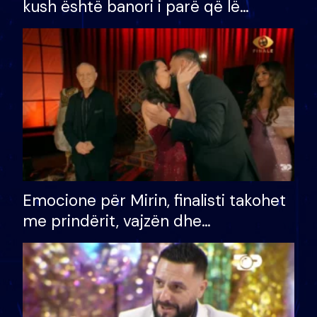
kush është banori i parë që lë
shtëpinë dhe humb mundësinë për
të fituar çmimin e madh
Emocione për Mirin, finalisti takohet
me prindërit, vajzën dhe
bashkëshorten: S’kemi ndonjë letër
divorci apo jo?