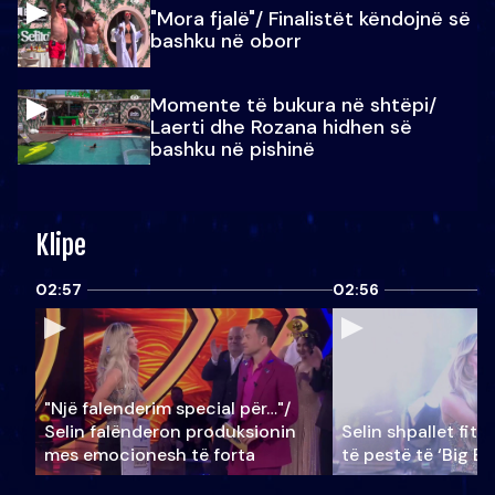
"Mora fjalë"/ Finalistët këndojnë së
bashku në oborr
Momente të bukura në shtëpi/
Laerti dhe Rozana hidhen së
bashku në pishinë
Klipe
02:57
02:56
"Një falenderim special për…"/
Selin falënderon produksionin
Selin shpallet fitu
mes emocionesh të forta
të pestë të ‘Big Br