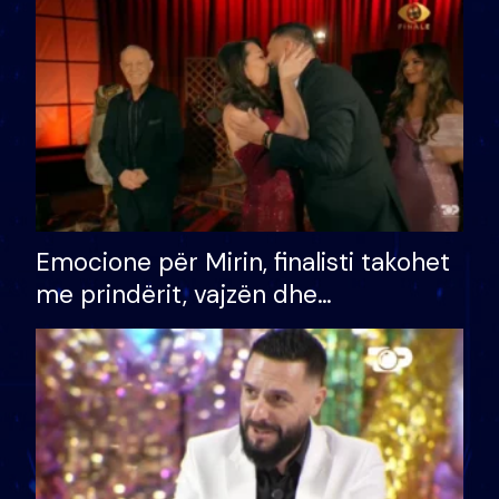
të fituar çmimin e madh
Emocione për Mirin, finalisti takohet
me prindërit, vajzën dhe
bashkëshorten: S’kemi ndonjë letër
divorci apo jo?