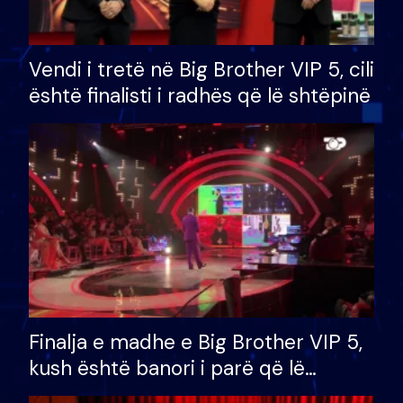
Vendi i tretë në Big Brother VIP 5, cili
është finalisti i radhës që lë shtëpinë
Finalja e madhe e Big Brother VIP 5,
kush është banori i parë që lë
shtëpinë dhe humb mundësinë për