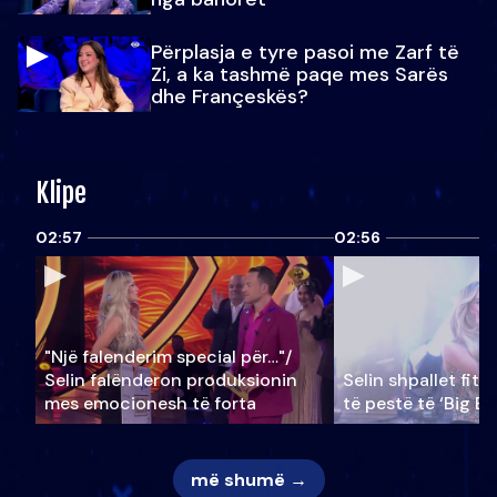
Përplasja e tyre pasoi me Zarf të
Zi, a ka tashmë paqe mes Sarës
dhe Françeskës?
Klipe
02:57
02:56
"Një falenderim special për…"/
Selin falënderon produksionin
Selin shpallet fitu
mes emocionesh të forta
të pestë të ‘Big Br
më shumë →