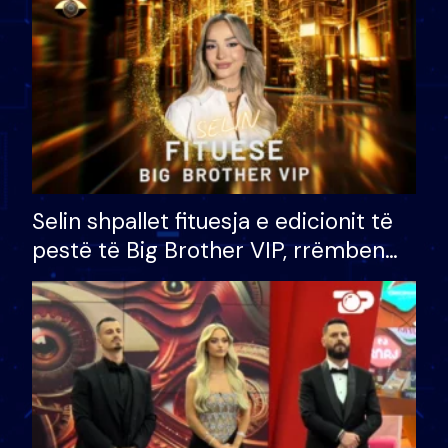
Selin shpallet fituesja e edicionit të
pestë të Big Brother VIP, rrëmben
çmimin e madh prej 100 mijë eurosh