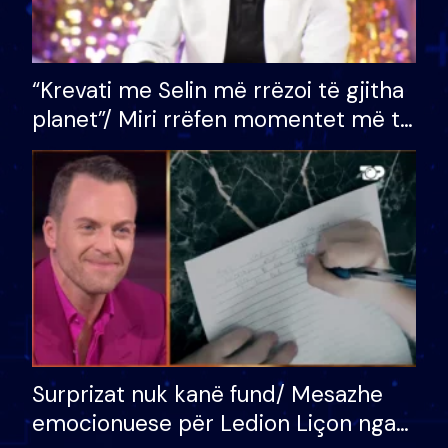
“Krevati me Selin më rrëzoi të gjitha
planet”/ Miri rrëfen momentet më të
bukura në shtëpinë e BB VIP: Do më
mungojë zilja e mëngjesit kur…
Surprizat nuk kanë fund/ Mesazhe
emocionuese për Ledion Liçon nga