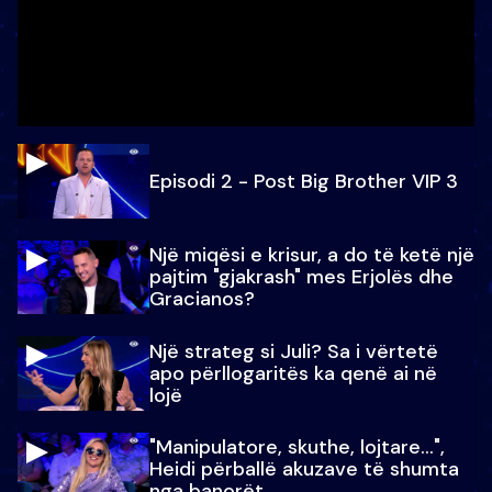
Episodi 2 - Post Big Brother VIP 3
Një miqësi e krisur, a do të ketë një
pajtim "gjakrash" mes Erjolës dhe
Gracianos?
Një strateg si Juli? Sa i vërtetë
apo përllogaritës ka qenë ai në
lojë
"Manipulatore, skuthe, lojtare...",
Heidi përballë akuzave të shumta
nga banorët