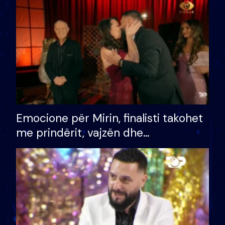
të fituar çmimin e madh
Emocione për Mirin, finalisti takohet
me prindërit, vajzën dhe
bashkëshorten: S’kemi ndonjë letër
divorci apo jo?