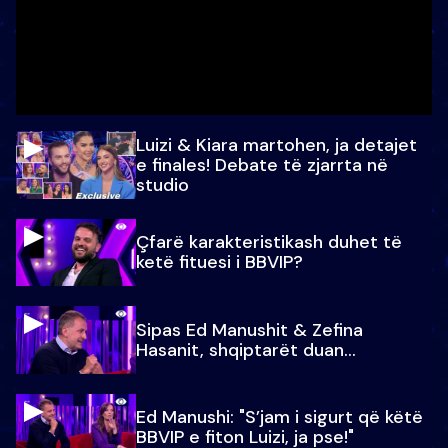
Luizi & Kiara martohen, ja detajet
e finales! Debate të zjarrta në
studio
Çfarë karakteristikash duhet të
ketë fituesi i BBVIP?
Sipas Ed Manushit & Zefina
Hasanit, shqiptarët duan...
Ed Manushi: "S’jam i sigurt që këtë
BBVIP e fiton Luizi, ja pse!"