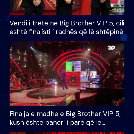
Vendi i tretë në Big Brother VIP 5, cili
është finalisti i radhës që lë shtëpinë
Finalja e madhe e Big Brother VIP 5,
kush është banori i parë që lë
shtëpinë dhe humb mundësinë për