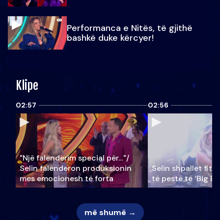
Performanca e Nitës, të gjithë
bashkë duke kërcyer!
Klipe
02:57
02:56
"Një falenderim special për…"/
Selin falënderon produksionin
Selin shpallet fitu
mes emocionesh të forta
të pestë të ‘Big Br
më shumë →