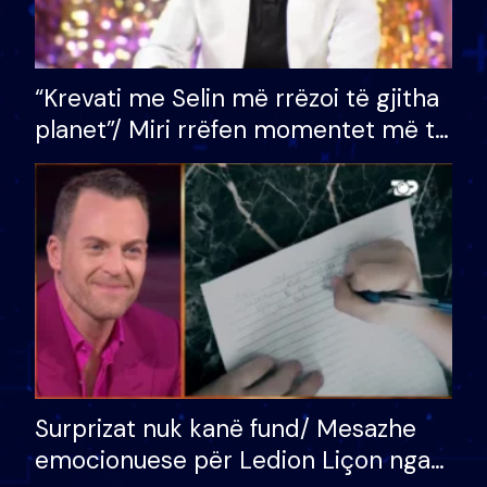
“Krevati me Selin më rrëzoi të gjitha
planet”/ Miri rrëfen momentet më të
bukura në shtëpinë e BB VIP: Do më
mungojë zilja e mëngjesit kur…
Surprizat nuk kanë fund/ Mesazhe
emocionuese për Ledion Liçon nga