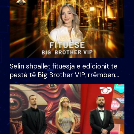
Selin shpallet fituesja e edicionit të
pestë të Big Brother VIP, rrëmben
çmimin e madh prej 100 mijë eurosh