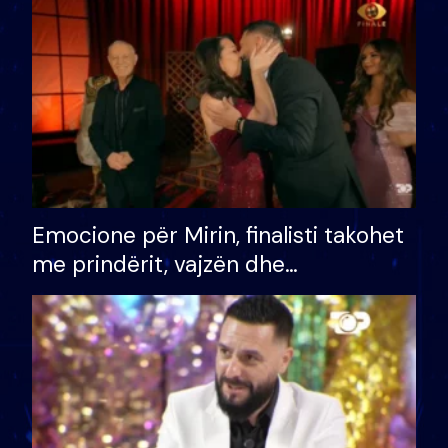
të fituar çmimin e madh
Emocione për Mirin, finalisti takohet
me prindërit, vajzën dhe
bashkëshorten: S’kemi ndonjë letër
divorci apo jo?