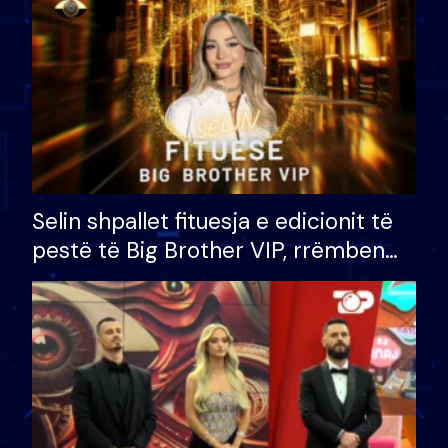
Selin shpallet fituesja e edicionit të
pestë të Big Brother VIP, rrëmben
çmimin e madh prej 100 mijë eurosh