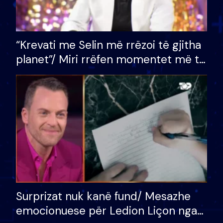
“Krevati me Selin më rrëzoi të gjitha
planet”/ Miri rrëfen momentet më të
bukura në shtëpinë e BB VIP: Do më
mungojë zilja e mëngjesit kur…
Surprizat nuk kanë fund/ Mesazhe
emocionuese për Ledion Liçon nga