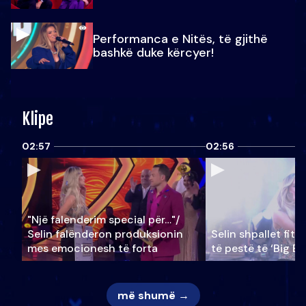
Performanca e Nitës, të gjithë
bashkë duke kërcyer!
Klipe
02:57
02:56
"Një falenderim special për…"/
Selin falënderon produksionin
Selin shpallet fitu
mes emocionesh të forta
të pestë të ‘Big Br
më shumë →