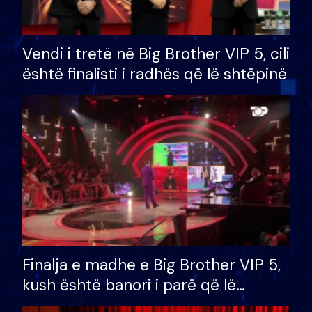
Vendi i tretë në Big Brother VIP 5, cili
është finalisti i radhës që lë shtëpinë
Finalja e madhe e Big Brother VIP 5,
kush është banori i parë që lë
shtëpinë dhe humb mundësinë për