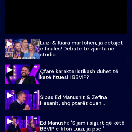
Luizi & Kiara martohen, ja detajet
e finales! Debate të zjarrta në
studio
Çfarë karakteristikash duhet të
ketë fituesi i BBVIP?
Sipas Ed Manushit & Zefina
Hasanit, shqiptarët duan...
Ed Manushi: "S’jam i sigurt që këtë
BBVIP e fiton Luizi, ja pse!"