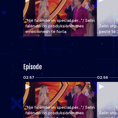
"Një falenderim special për…"/ Selin
falënderon produksionin mes
Selin shpa
emocionesh të forta
pestë të 
Episode
02:57
02:56
"Një falenderim special për…"/ Selin
falënderon produksionin mes
Selin shpa