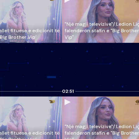
"Një magji televizive"/ Ledion Li
llet fituese e edicionit të
falenderon stafin e "Big Brother
‘Big Brother Vip’
Vip"
02:51
"Një magji televizive"/ Ledion Li
llet fituese e edicionit të
falenderon stafin e "Big Brother