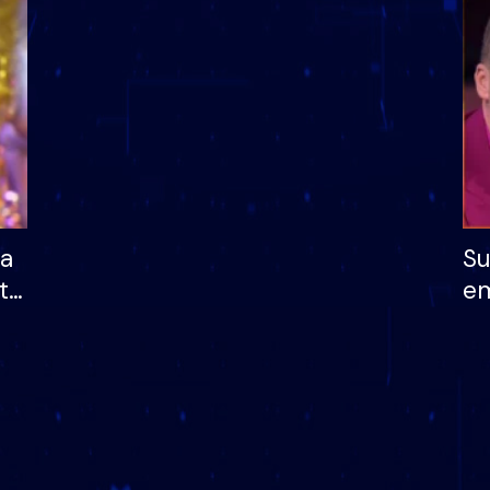
dhe humb mundësinë
të fituar çmimin e m
ha
Su
të
em
më
në
nu