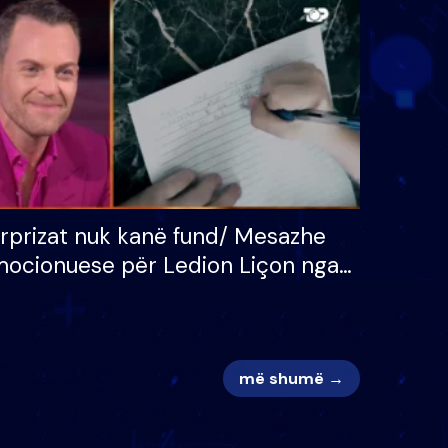
 për
S’kemi ndonjë letër divorci
adh
apo jo?
rprizat nuk kanë fund/ Mesazhe
ocionuese për Ledion Liçon nga
na dhe fëmijët e tij, moderatori
k i mban dot lotët: Nuk meritoj…
më shumë →