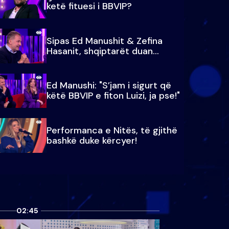
ketë fituesi i BBVIP?
Sipas Ed Manushit & Zefina
Hasanit, shqiptarët duan...
Ed Manushi: "S’jam i sigurt që
këtë BBVIP e fiton Luizi, ja pse!"
Performanca e Nitës, të gjithë
bashkë duke kërcyer!
02:45