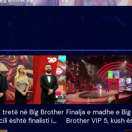
‘Big Brother Vip’
Vip"
i tretë në Big Brother
Finalja e madhe e Big
cili është finalisti i
Brother VIP 5, kush ë
 që lë shtëpinë
banori i parë që lë sh