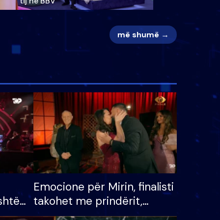
tij në BBV
më shumë →
Emocione për Mirin, finalisti
shtë
takohet me prindërit,
tëpinë
vajzën dhe bashkëshorten: