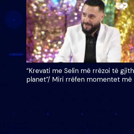
çmimin e madh prej 100
mijë eurosh
“Krevati me Selin më rrëzoi të gjit
planet”/ Miri rrëfen momentet më 
bukura në shtëpinë e BB VIP: Do 
mungojë zilja e mëngjesit kur…