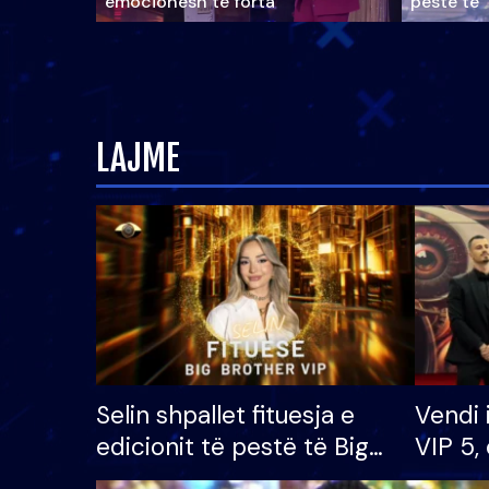
emocionesh të forta
pestë të 
LAJME
Selin shpallet fituesja e
Vendi 
edicionit të pestë të Big
VIP 5, 
Brother VIP, rrëmben
radhës