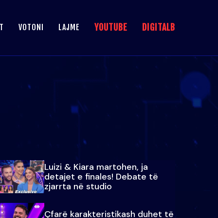
YOUTUBE
DIGITALB
T
VOTONI
LAJME
Luizi & Kiara martohen, ja
detajet e finales! Debate të
zjarrta në studio
Çfarë karakteristikash duhet të