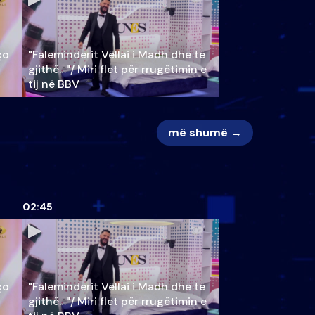
ço
"Faleminderit Vëllai i Madh dhe të
gjithë…"/ Miri flet për rrugëtimin e
tij në BBV
më shumë →
02:45
ço
"Faleminderit Vëllai i Madh dhe të
gjithë…"/ Miri flet për rrugëtimin e